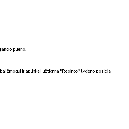
ančio plieno.
 žmogui ir aplinkai, užtikrina "Reginox" lyderio poziciją