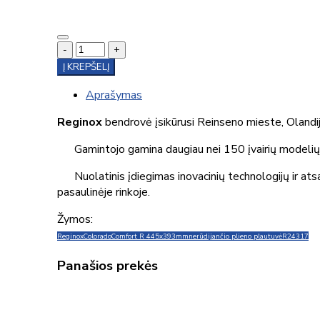
-
+
Į KREPŠELĮ
Aprašymas
Reginox
bendrovė įsikūrusi Reinseno mieste, Olandij
Gamintojo gamina daugiau nei 150 įvairių modelių
Nuolatinis įdiegimas inovacinių technologijų ir atsak
pasaulinėje rinkoje.
Žymos:
Reginox
Colorado
Comfort R 445x393mm
nerūdijančio plieno plautuvė
R24317
Panašios prekės