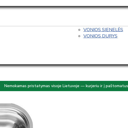
VONIOS SIENELĖS
VONIOS DURYS
Nemokamas pristatymas visoje Lietuvoje — kurjeriu ir į paštomatu