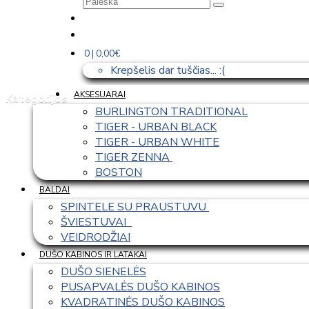
0 | 0,00€
Krepšelis dar tuščias... :(
AKSESUARAI
Kategorijos
BURLINGTON TRADITIONAL
TIGER - URBAN BLACK
TIGER - URBAN WHITE
TIGER ZENNA 
BOSTON
BALDAI
SPINTELE SU PRAUSTUVU 
ŠVIESTUVAI  
VEIDRODŽIAI
DUŠO KABINOS IR LATAKAI
DUŠO SIENELĖS
PUSAPVALĖS DUŠO KABINOS
KVADRATINĖS DUŠO KABINOS