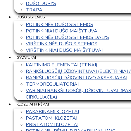
DUŠO DURYS
TRAPAI
DUŠO SISTEMOS
POTINKINĖS DUŠO SISTEMOS
POTINKINIAI DUŠO MAIŠYTUVAI
POTINKINĖS DUŠO SISTEMOS DALYS
VIRŠTINKINĖS DUŠO SISTEMOS
VIRŠTINKINIAI DUŠO MAIŠYTUVAI
GYVATUKAI
KAITINIMO ELEMENTAI (TENAI)
RANKŠLUOSČIŲ DŽIOVINTUVAI (ELEKTRINIAI
RANKŠLUOSČIŲ DŽIOVINTUVO AKSESUARAI
TERMOREGULIATORIAI
VARINIAI RANKŠLUOSČIŲ DŽIOVINTUVAI  (P
CIRKULIACIJA)
KLOZETAI IR RĖMAI
PAKABINAMI KLOZETAI
PASTATOMI KLOZETAI
PRISTATOMI KLOZETAI
POTINKINIŲ RĖMŲ IR PAKABINAMŲ WC 