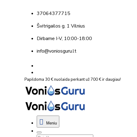
37064377715
Švitrigailos g. 1 Vilnius
Dirbame
I-V, 10:00-18:00
info@voniosguru.lt
Papildoma 30 € nuolaida perkant už 700 € ir daugiau!
Meniu