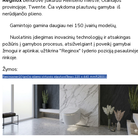
Reginox
bendrovė įsikūrusi Reinseno mieste, Olandijos
provincijoje, Twente. Čia vykdoma plautuvių gamyba iš
nerūdijančio plieno.
Gamintojo gamina daugiau nei 150 įvairių modelių,
Nuolatinis įdiegimas inovacinių technologijų ir atsakingas
požiūris į gamybos procesus, atsižvelgiant į poveikį gamybai
žmogui ir aplinkai, užtikrina "Reginox" lyderio poziciją pasaulinėj
rinkoje.
Žymos:
Reginox
nerūčijančio plieno virtuvės plautuvė
Texas 220 x 440 mm
R28001