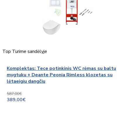
Top
Turime sandėlyje
Komplektas: Tece potinkinis WC rėmas su baltu
mygtuku + Deante Peonia Rimless klozetas su
lėtaeigiu dangčiu
587,00€
389,00€