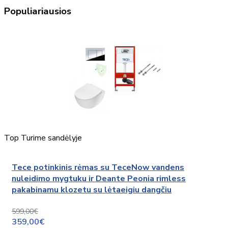
Populiariausios
Top
Turime sandėlyje
Tece potinkinis rėmas su TeceNow vandens
nuleidimo mygtuku ir Deante Peonia rimless
pakabinamu klozetu su lėtaeigiu dangčiu
599,00€
359,00€