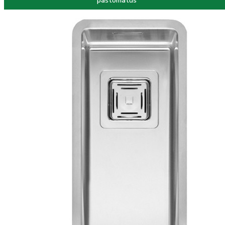
paštomatus