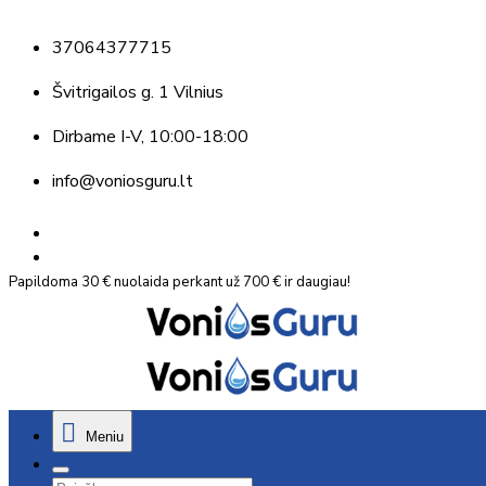
37064377715
Švitrigailos g. 1 Vilnius
Dirbame
I-V, 10:00-18:00
info@voniosguru.lt
Papildoma 30 € nuolaida perkant už 700 € ir daugiau!
Meniu