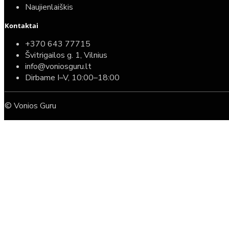
Naujienlaiškis
Kontaktai
+370 643 77715
Švitrigailos g. 1, Vilnius
info@voniosguru.lt
Dirbame I–V, 10:00–18:00
© Vonios Guru