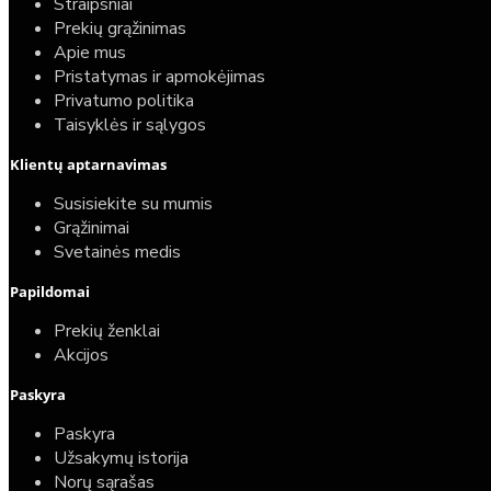
Straipsniai
Prekių grąžinimas
Apie mus
Pristatymas ir apmokėjimas
Privatumo politika
Taisyklės ir sąlygos
Klientų aptarnavimas
Susisiekite su mumis
Grąžinimai
Svetainės medis
Papildomai
Prekių ženklai
Akcijos
Paskyra
Paskyra
Užsakymų istorija
Norų sąrašas