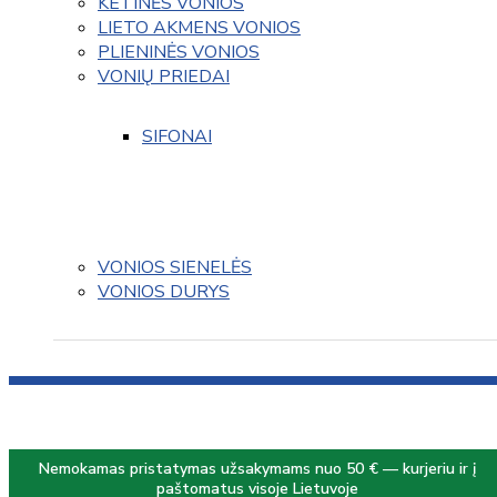
KETINĖS VONIOS
LIETO AKMENS VONIOS
PLIENINĖS VONIOS
VONIŲ PRIEDAI
SIFONAI
VONIOS SIENELĖS
VONIOS DURYS
Nemokamas pristatymas užsakymams nuo 50 € — kurjeriu ir į
paštomatus visoje Lietuvoje