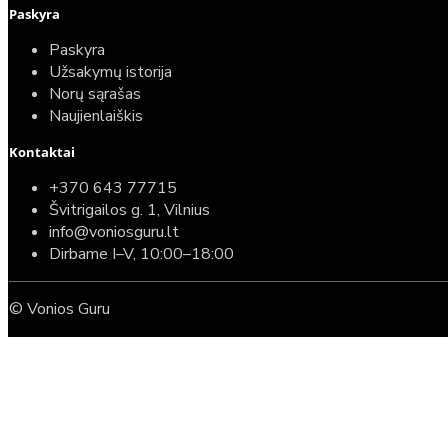
Paskyra
Paskyra
Užsakymų istorija
Norų sąrašas
Naujienlaiškis
Kontaktai
+370 643 77715
Švitrigailos g. 1, Vilnius
info@voniosguru.lt
Dirbame I–V, 10:00–18:00
© Vonios Guru