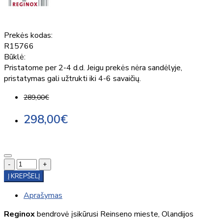
Prekės kodas:
R15766
Būklė:
Pristatome per 2-4 d.d. Jeigu prekės nėra sandėlyje,
pristatymas gali užtrukti iki 4-6 savaičių.
289,00€
298,00€
-
+
Į KREPŠELĮ
Aprašymas
Reginox
bendrovė įsikūrusi Reinseno mieste, Olandijos