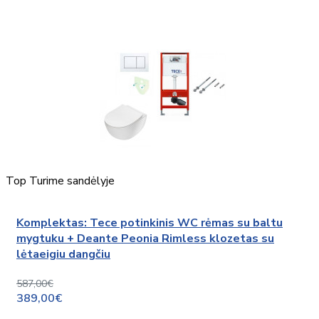
Top
Turime sandėlyje
Komplektas: Tece potinkinis WC rėmas su baltu
mygtuku + Deante Peonia Rimless klozetas su
lėtaeigiu dangčiu
587,00€
389,00€