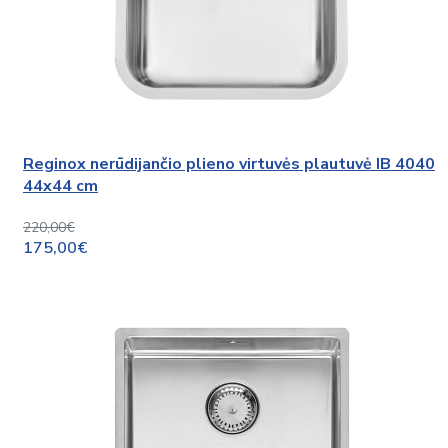
Reginox nerūdijančio plieno virtuvės plautuvė IB 4040
44x44 cm
220,00€
175,00€