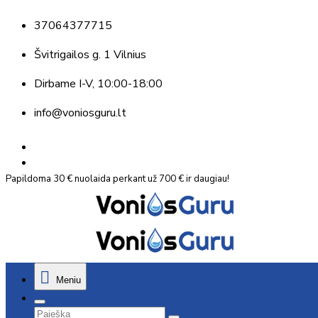
37064377715
Švitrigailos g. 1 Vilnius
Dirbame
I-V, 10:00-18:00
info@voniosguru.lt
Papildoma 30 € nuolaida perkant už 700 € ir daugiau!
Meniu