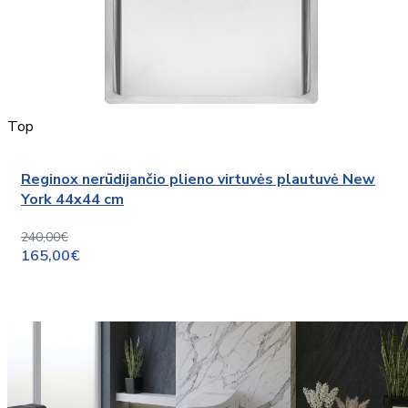
Top
Reginox nerūdijančio plieno virtuvės plautuvė New
York 44x44 cm
240,00€
165,00€