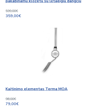
pakabinamu klozetu su lėtaeigiu dangčiu
599,00€
359,00€
Kaitinimo elementas Terma MOA
98,00€
79,00€