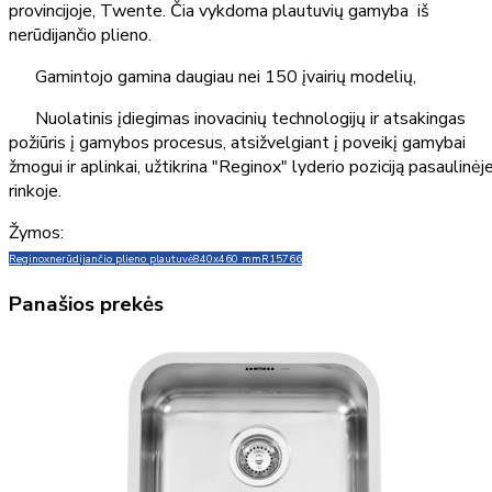
provincijoje, Twente. Čia vykdoma plautuvių gamyba iš
nerūdijančio plieno.
Gamintojo gamina daugiau nei 150 įvairių modelių,
Nuolatinis įdiegimas inovacinių technologijų ir atsakingas
požiūris į gamybos procesus, atsižvelgiant į poveikį gamybai
žmogui ir aplinkai, užtikrina "Reginox" lyderio poziciją pasaulinėj
rinkoje.
Žymos:
Reginox
nerūdijančio plieno plautuvė
840x460 mm
R15766
Panašios prekės