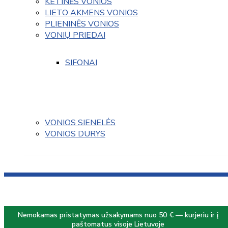
KETINĖS VONIOS
LIETO AKMENS VONIOS
PLIENINĖS VONIOS
VONIŲ PRIEDAI
SIFONAI
VONIOS SIENELĖS
VONIOS DURYS
Nemokamas pristatymas užsakymams nuo 50 € — kurjeriu ir į
paštomatus visoje Lietuvoje