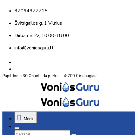
37064377715
Švitrigailos g. 1 Vilnius
Dirbame
I-V, 10:00-18:00
info@voniosguru.lt
Papildoma 30 € nuolaida perkant už 700 € ir daugiau!
Meniu