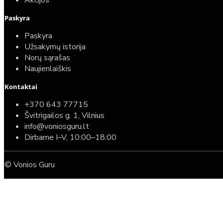
Akcijos
Paskyra
Paskyra
Užsakymų istorija
Norų sąrašas
Naujienlaiškis
Kontaktai
+370 643 77715
Švitrigailos g. 1, Vilnius
info@voniosguru.lt
Dirbame I–V, 10:00–18:00
© Vonios Guru