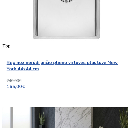
Top
Reginox nerūdijančio plieno virtuvės plautuvė New
York 44x44 cm
240,00€
165,00€