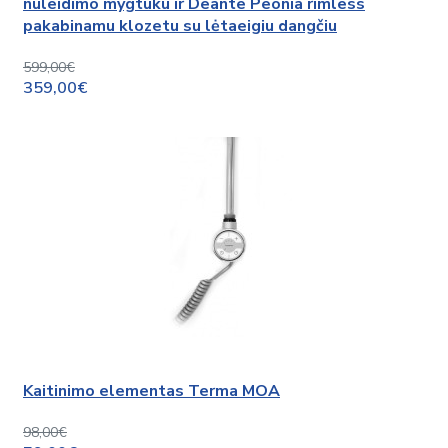
nuleidimo mygtuku ir Deante Peonia rimless
pakabinamu klozetu su lėtaeigiu dangčiu
599,00€
359,00€
Kaitinimo elementas Terma MOA
98,00€