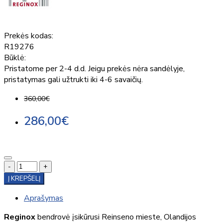
Prekės kodas:
R19276
Būklė:
Pristatome per 2-4 d.d. Jeigu prekės nėra sandėlyje,
pristatymas gali užtrukti iki 4-6 savaičių.
360,00€
286,00€
-
+
Į KREPŠELĮ
Aprašymas
Reginox
bendrovė įsikūrusi Reinseno mieste, Olandijos