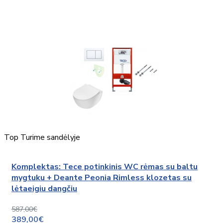
Top
Turime sandėlyje
Komplektas: Tece potinkinis WC rėmas su baltu
mygtuku + Deante Peonia Rimless klozetas su
lėtaeigiu dangčiu
587,00€
389,00€