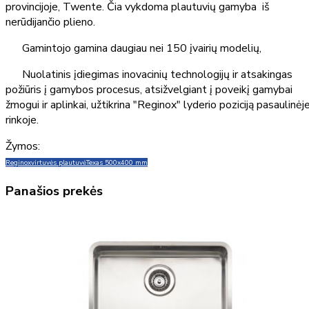
provincijoje, Twente. Čia vykdoma plautuvių gamyba iš
nerūdijančio plieno.
Gamintojo gamina daugiau nei 150 įvairių modelių,
Nuolatinis įdiegimas inovacinių technologijų ir atsakingas
požiūris į gamybos procesus, atsižvelgiant į poveikį gamybai
žmogui ir aplinkai, užtikrina "Reginox" lyderio poziciją pasaulinėj
rinkoje.
Žymos:
Reginox
virtuvės plautuvė
Texas 500x400 mm
Panašios prekės