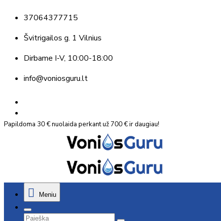
37064377715
Švitrigailos g. 1 Vilnius
Dirbame
I-V, 10:00-18:00
info@voniosguru.lt
Papildoma 30 € nuolaida perkant už 700 € ir daugiau!
Meniu