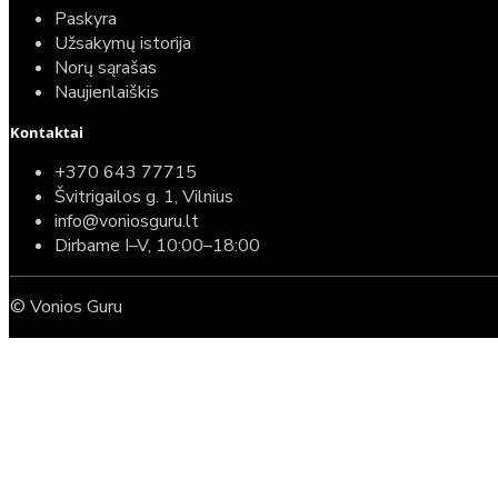
Paskyra
Užsakymų istorija
Norų sąrašas
Naujienlaiškis
Kontaktai
+370 643 77715
Švitrigailos g. 1, Vilnius
info@voniosguru.lt
Dirbame I–V, 10:00–18:00
© Vonios Guru