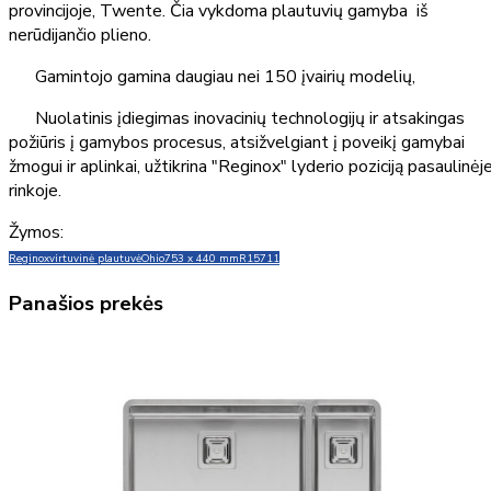
provincijoje, Twente. Čia vykdoma plautuvių gamyba iš
nerūdijančio plieno.
Gamintojo gamina daugiau nei 150 įvairių modelių,
Nuolatinis įdiegimas inovacinių technologijų ir atsakingas
požiūris į gamybos procesus, atsižvelgiant į poveikį gamybai
žmogui ir aplinkai, užtikrina "Reginox" lyderio poziciją pasaulinėj
rinkoje.
Žymos:
Reginox
virtuvinė plautuvė
Ohio
753 x 440 mm
R15711
Panašios prekės