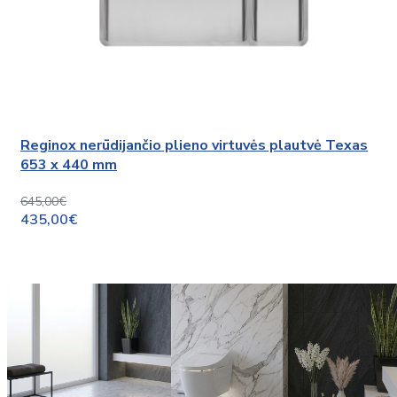
Reginox nerūdijančio plieno virtuvės plautvė Texas
653 x 440 mm
645,00€
435,00€