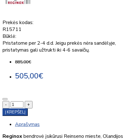
Prekės kodas:
R15711
Būklė:
Pristatome per 2-4 d.d. Jeigu prekės nėra sandėlyje,
pristatymas gali užtrukti iki 4-6 savaičių.
885,00€
505,00€
-
+
Į KREPŠELĮ
Aprašymas
Reginox
bendrovė įsikūrusi Reinseno mieste, Olandijos