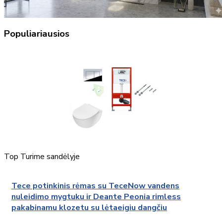
Populiariausios
Top
Turime sandėlyje
Tece potinkinis rėmas su TeceNow vandens
nuleidimo mygtuku ir Deante Peonia rimless
pakabinamu klozetu su lėtaeigiu dangčiu