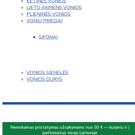
KETINĖS VONIOS
LIETO AKMENS VONIOS
PLIENINĖS VONIOS
VONIŲ PRIEDAI
SIFONAI
VONIOS SIENELĖS
VONIOS DURYS
Nemokamas pristatymas užsakymams nuo 50 € — kurjeriu ir į
paštomatus visoje Lietuvoje