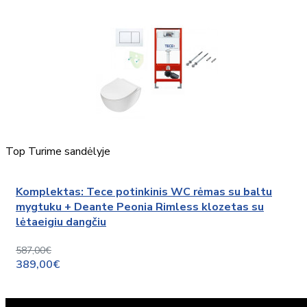
Top
Turime sandėlyje
Komplektas: Tece potinkinis WC rėmas su baltu
mygtuku + Deante Peonia Rimless klozetas su
lėtaeigiu dangčiu
587,00€
389,00€