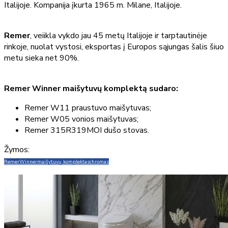
Italijoje. Kompanija įkurta 1965 m. Milane, Italijoje.
Remer
, veiikla vykdo jau 45 metų Italijoje ir tarptautinėje
rinkoje, nuolat vystosi, eksportas į Europos sąjungas šalis šiuo
metu sieka net 90%.
Remer Winner maišytuvų komplektą sudaro:
Remer W11 praustuvo maišytuvas;
Remer W05 vonios maišytuvas;
Remer 315R319MOI dušo stovas.
Žymos:
Remer
Winner
maišytuvų komplektas
chromas