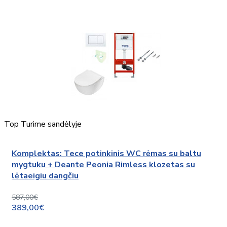
Top
Turime sandėlyje
Komplektas: Tece potinkinis WC rėmas su baltu
mygtuku + Deante Peonia Rimless klozetas su
lėtaeigiu dangčiu
587,00€
389,00€