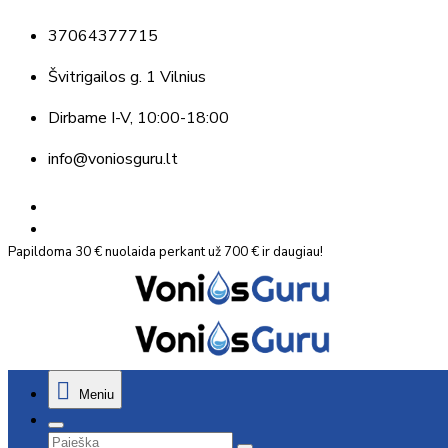
37064377715
Švitrigailos g. 1 Vilnius
Dirbame
I-V, 10:00-18:00
info@voniosguru.lt
Papildoma 30 € nuolaida perkant už 700 € ir daugiau!
Meniu