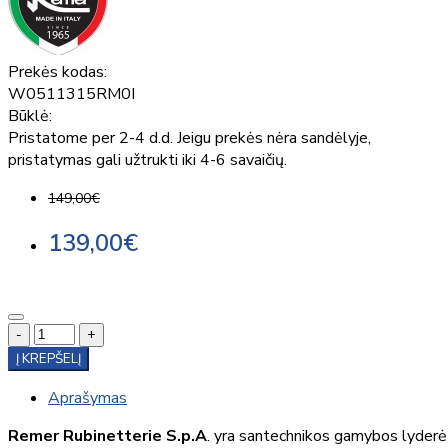
Prekės kodas:
W0511315RM0I
Būklė:
Pristatome per 2-4 d.d. Jeigu prekės nėra sandėlyje,
pristatymas gali užtrukti iki 4-6 savaičių.
149,00€
139,00€
-
+
Į KREPŠELĮ
Aprašymas
Remer Rubinetterie S.p.A
. yra santechnikos gamybos lyderė