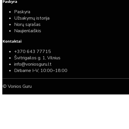
Paskyra
Paskyra
Užsakymų istorija
Norų sąrašas
Naujienlaiškis
Kontaktai
+370 643 77715
Švitrigailos g. 1, Vilnius
info@voniosguru.lt
Dirbame I–V, 10:00–18:00
© Vonios Guru