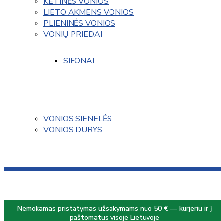
KETINĖS VONIOS
LIETO AKMENS VONIOS
PLIENINĖS VONIOS
VONIŲ PRIEDAI
SIFONAI
VONIOS SIENELĖS
VONIOS DURYS
Nemokamas pristatymas užsakymams nuo 50 € — kurjeriu ir į
paštomatus visoje Lietuvoje