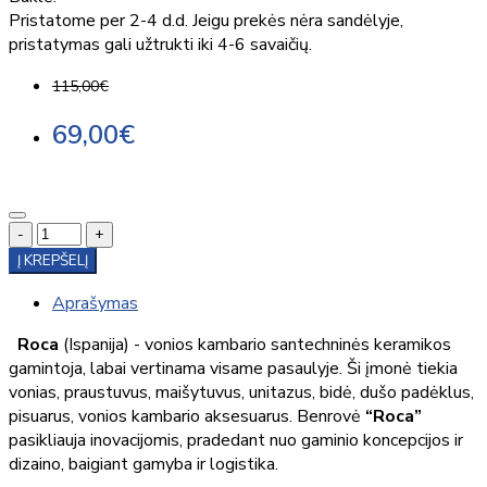
Pristatome per 2-4 d.d. Jeigu prekės nėra sandėlyje,
pristatymas gali užtrukti iki 4-6 savaičių.
115,00€
69,00€
-
+
Į KREPŠELĮ
Aprašymas
Roca
(Ispanija) - vonios kambario santechninės keramikos
gamintoja, labai vertinama visame pasaulyje. Ši įmonė tiekia
vonias, praustuvus, maišytuvus, unitazus, bidė, dušo padėklus,
pisuarus, vonios kambario aksesuarus. Benrovė
“Roca”
pasikliauja inovacijomis, pradedant nuo gaminio koncepcijos ir
dizaino, baigiant gamyba ir logistika.