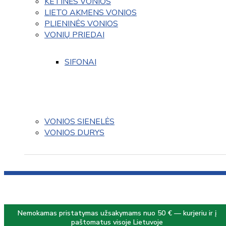
KETINĖS VONIOS
LIETO AKMENS VONIOS
PLIENINĖS VONIOS
VONIŲ PRIEDAI
SIFONAI
VONIOS SIENELĖS
VONIOS DURYS
Nemokamas pristatymas užsakymams nuo 50 € — kurjeriu ir į
paštomatus visoje Lietuvoje