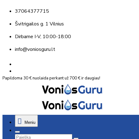
37064377715
Švitrigailos g. 1 Vilnius
Dirbame
I-V, 10:00-18:00
info@voniosguru.lt
Papildoma 30 € nuolaida perkant už 700 € ir daugiau!
Meniu