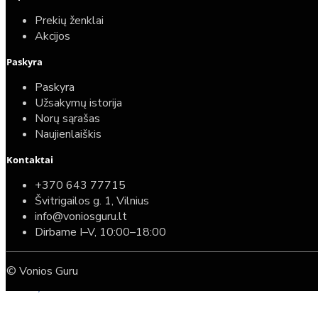
Prekių ženklai
Akcijos
Paskyra
Paskyra
Užsakymų istorija
Norų sąrašas
Naujienlaiškis
Kontaktai
Top
Turime sandėlyje
+370 643 77715
Švitrigailos g. 1, Vilnius
Komplektas: Tece potinkinis WC rėmas su baltu
info@voniosguru.lt
mygtuku + Deante Peonia Rimless klozetas su
Dirbame I–V, 10:00–18:00
lėtaeigiu dangčiu
© Vonios Guru
587,00€
389,00€