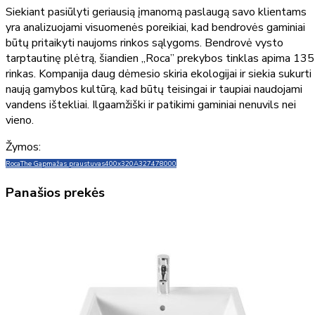
Siekiant pasiūlyti geriausią įmanomą paslaugą savo klientams
yra analizuojami visuomenės poreikiai, kad bendrovės gaminiai
būtų pritaikyti naujoms rinkos sąlygoms. Bendrovė vysto
tarptautinę plėtrą, šiandien „Roca” prekybos tinklas apima 135
rinkas. Kompanija daug dėmesio skiria ekologijai ir siekia sukurti
naują gamybos kultūrą, kad būtų teisingai ir taupiai naudojami
vandens ištekliai. Ilgaamžiški ir patikimi gaminiai nenuvils nei
vieno.
Žymos:
Roca
The Gap
mažas praustuvas
400x320
A327478000
Panašios prekės