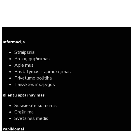
Informacija
Straipsniai
Prekių grąžinimas
Apie mus
Pristatymas ir apmokėjimas
Privatumo politika
Taisyklės ir sąlygos
Elektrinio gyvatuko paruošimo paslauga
Klientų aptarnavimas
40,00€
Susisiekite su mumis
25,00€
Grąžinimai
Svetainės medis
Papildomai