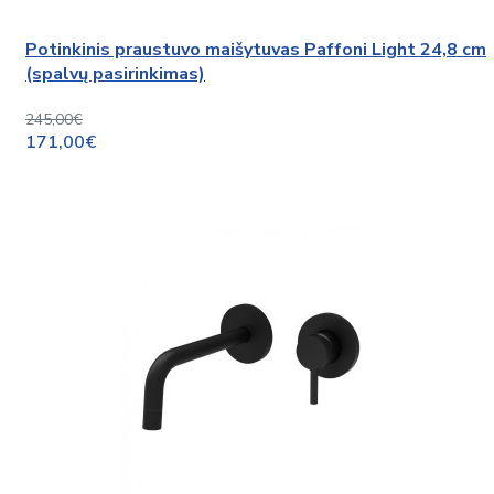
Potinkinis praustuvo maišytuvas Paffoni Light 24,8 cm
(spalvų pasirinkimas)
245,00€
171,00€