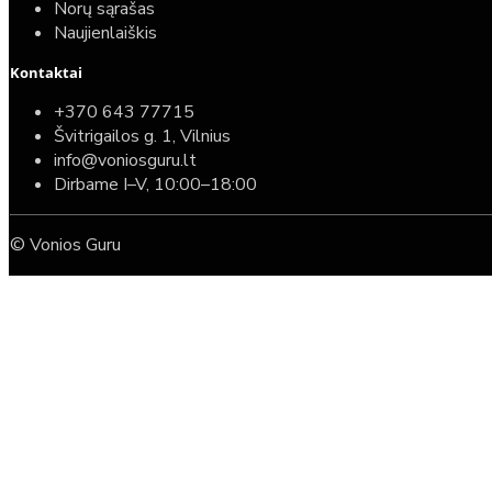
Norų sąrašas
Naujienlaiškis
Kontaktai
+370 643 77715
Švitrigailos g. 1, Vilnius
info@voniosguru.lt
Dirbame I–V, 10:00–18:00
© Vonios Guru