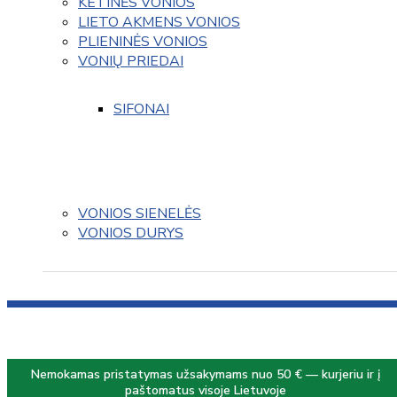
KETINĖS VONIOS
LIETO AKMENS VONIOS
PLIENINĖS VONIOS
VONIŲ PRIEDAI
SIFONAI
VONIOS SIENELĖS
VONIOS DURYS
Nemokamas pristatymas užsakymams nuo 50 € — kurjeriu ir į
paštomatus visoje Lietuvoje