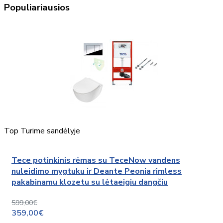
Populiariausios
Top
Turime sandėlyje
Tece potinkinis rėmas su TeceNow vandens
nuleidimo mygtuku ir Deante Peonia rimless
pakabinamu klozetu su lėtaeigiu dangčiu
599,00€
359,00€