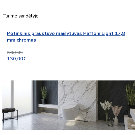
Turime sandėlyje
Potinkinis praustuvo maišytuvas Paffoni Light 17,8
mm chromas
236,00€
130,00€