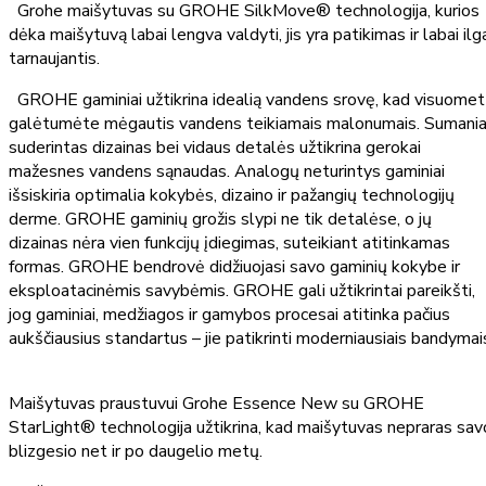
Grohe maišytuvas su GROHE SilkMove® technologija, kurios
dėka maišytuvą labai lengva valdyti, jis yra patikimas ir labai ilg
tarnaujantis.
GROHE gaminiai užtikrina idealią vandens srovę, kad visuomet
galėtumėte mėgautis vandens teikiamais malonumais. Sumania
suderintas dizainas bei vidaus detalės užtikrina gerokai
mažesnes vandens sąnaudas. Analogų neturintys gaminiai
išsiskiria optimalia kokybės, dizaino ir pažangių technologijų
derme. GROHE gaminių grožis slypi ne tik detalėse, o jų
dizainas nėra vien funkcijų įdiegimas, suteikiant atitinkamas
formas. GROHE bendrovė didžiuojasi savo gaminių kokybe ir
eksploatacinėmis savybėmis. GROHE gali užtikrintai pareikšti,
jog gaminiai, medžiagos ir gamybos procesai atitinka pačius
aukščiausius standartus – jie patikrinti moderniausiais bandymai
Maišytuvas praustuvui Grohe Essence New su GROHE
StarLight® technologija užtikrina, kad maišytuvas nepraras sav
blizgesio net ir po daugelio metų.