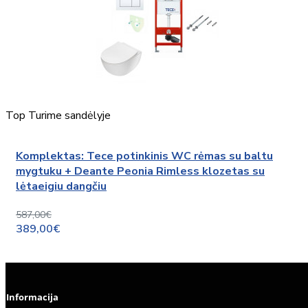
Top
Turime sandėlyje
Komplektas: Tece potinkinis WC rėmas su baltu
mygtuku + Deante Peonia Rimless klozetas su
lėtaeigiu dangčiu
587,00€
389,00€
Informacija