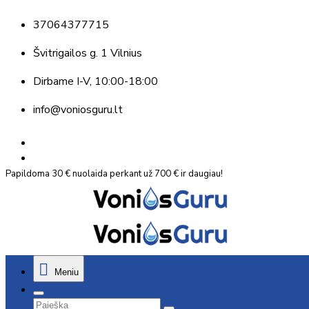
37064377715
Švitrigailos g. 1 Vilnius
Dirbame
I-V, 10:00-18:00
info@voniosguru.lt
Papildoma 30 € nuolaida perkant už 700 € ir daugiau!
Meniu