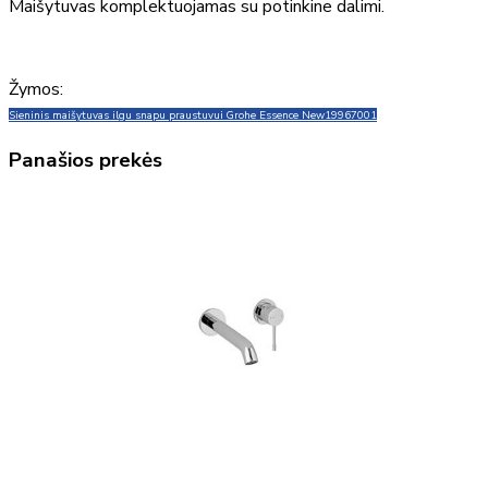
Maišytuvas komplektuojamas su potinkine dalimi.
Žymos:
Sieninis maišytuvas ilgu snapu praustuvui Grohe Essence New
19967001
Panašios prekės