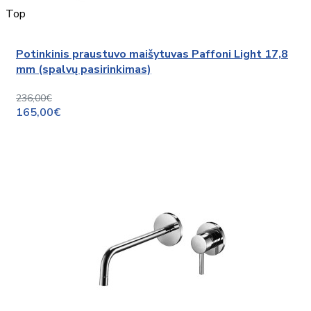
Top
Potinkinis praustuvo maišytuvas Paffoni Light 17,8
mm (spalvų pasirinkimas)
236,00€
165,00€