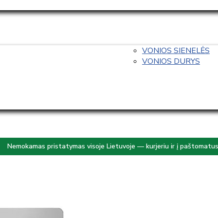
VONIOS SIENELĖS
VONIOS DURYS
Nemokamas pristatymas visoje Lietuvoje — kurjeriu ir į paštomatu