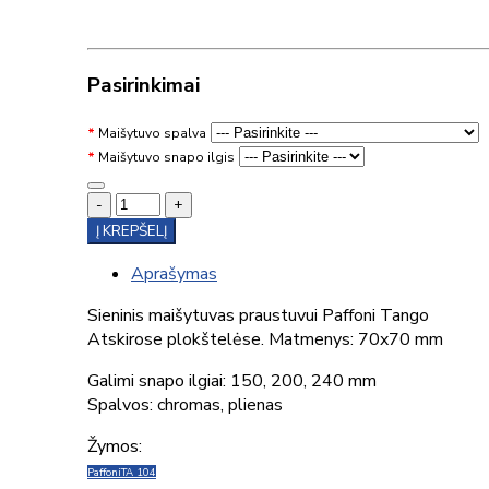
Pasirinkimai
Maišytuvo spalva
Maišytuvo snapo ilgis
-
+
Į KREPŠELĮ
Aprašymas
Sieninis maišytuvas praustuvui Paffoni Tango
Atskirose plokštelėse. Matmenys: 70x70 mm
Galimi snapo ilgiai: 150, 200, 240 mm
Spalvos: chromas, plienas
Žymos:
Paffoni
TA 104