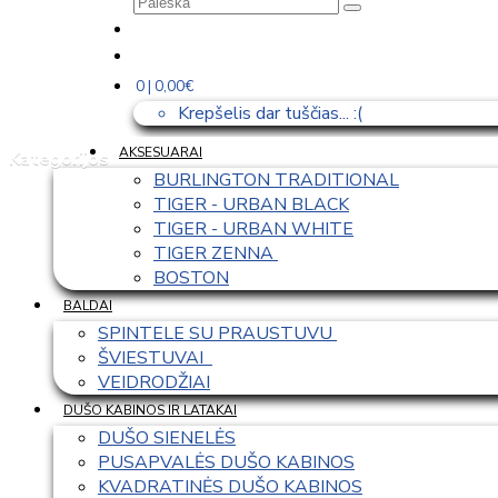
0 | 0,00€
Krepšelis dar tuščias... :(
AKSESUARAI
Kategorijos
BURLINGTON TRADITIONAL
TIGER - URBAN BLACK
TIGER - URBAN WHITE
TIGER ZENNA 
BOSTON
BALDAI
SPINTELE SU PRAUSTUVU 
ŠVIESTUVAI  
VEIDRODŽIAI
DUŠO KABINOS IR LATAKAI
DUŠO SIENELĖS
PUSAPVALĖS DUŠO KABINOS
KVADRATINĖS DUŠO KABINOS