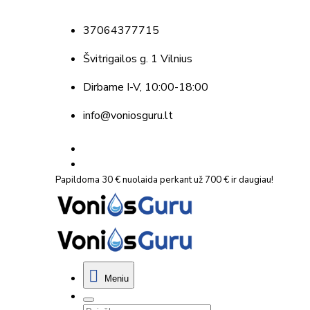
37064377715
Švitrigailos g. 1 Vilnius
Dirbame
I-V, 10:00-18:00
info@voniosguru.lt
Papildoma 30 € nuolaida perkant už 700 € ir daugiau!
Meniu