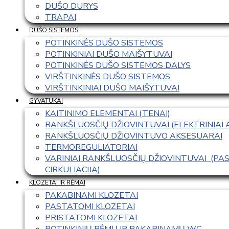
DUŠO DURYS
TRAPAI
DUŠO SISTEMOS
POTINKINĖS DUŠO SISTEMOS
POTINKINIAI DUŠO MAIŠYTUVAI
POTINKINĖS DUŠO SISTEMOS DALYS
VIRŠTINKINĖS DUŠO SISTEMOS
VIRŠTINKINIAI DUŠO MAIŠYTUVAI
GYVATUKAI
KAITINIMO ELEMENTAI (TENAI)
RANKŠLUOSČIŲ DŽIOVINTUVAI (ELEKTRINIAI
RANKŠLUOSČIŲ DŽIOVINTUVO AKSESUARAI
TERMOREGULIATORIAI
VARINIAI RANKŠLUOSČIŲ DŽIOVINTUVAI  (P
CIRKULIACIJA)
KLOZETAI IR RĖMAI
PAKABINAMI KLOZETAI
PASTATOMI KLOZETAI
PRISTATOMI KLOZETAI
POTINKINIŲ RĖMŲ IR PAKABINAMŲ WC 