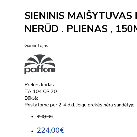
SIENINIS MAIŠYTUVA
NERŪD . PLIENAS , 15
Gamintojas
Prekės kodas:
TA 104 CR 70
Būklė:
Pristatome per 2-4 d.d. Jeigu prekės nėra sandėlyje, p
320,00€
224,00€