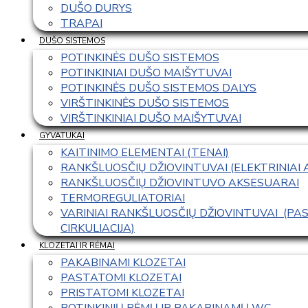
DUŠO DURYS
TRAPAI
DUŠO SISTEMOS
POTINKINĖS DUŠO SISTEMOS
POTINKINIAI DUŠO MAIŠYTUVAI
POTINKINĖS DUŠO SISTEMOS DALYS
VIRŠTINKINĖS DUŠO SISTEMOS
VIRŠTINKINIAI DUŠO MAIŠYTUVAI
GYVATUKAI
KAITINIMO ELEMENTAI (TENAI)
RANKŠLUOSČIŲ DŽIOVINTUVAI (ELEKTRINIAI
RANKŠLUOSČIŲ DŽIOVINTUVO AKSESUARAI
TERMOREGULIATORIAI
VARINIAI RANKŠLUOSČIŲ DŽIOVINTUVAI  (P
CIRKULIACIJA)
KLOZETAI IR RĖMAI
PAKABINAMI KLOZETAI
PASTATOMI KLOZETAI
PRISTATOMI KLOZETAI
POTINKINIŲ RĖMŲ IR PAKABINAMŲ WC 