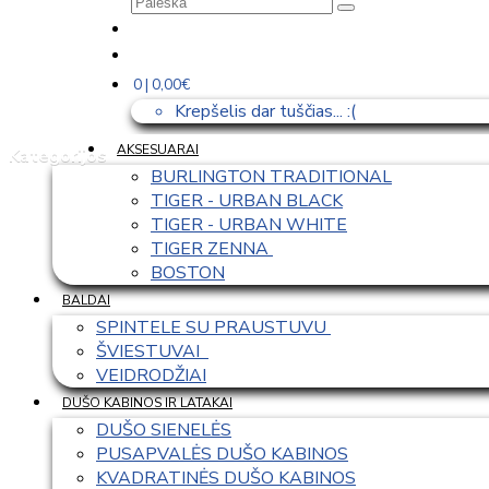
0 | 0,00€
Krepšelis dar tuščias... :(
AKSESUARAI
Kategorijos
BURLINGTON TRADITIONAL
TIGER - URBAN BLACK
TIGER - URBAN WHITE
TIGER ZENNA 
BOSTON
BALDAI
SPINTELE SU PRAUSTUVU 
ŠVIESTUVAI  
VEIDRODŽIAI
DUŠO KABINOS IR LATAKAI
DUŠO SIENELĖS
PUSAPVALĖS DUŠO KABINOS
KVADRATINĖS DUŠO KABINOS