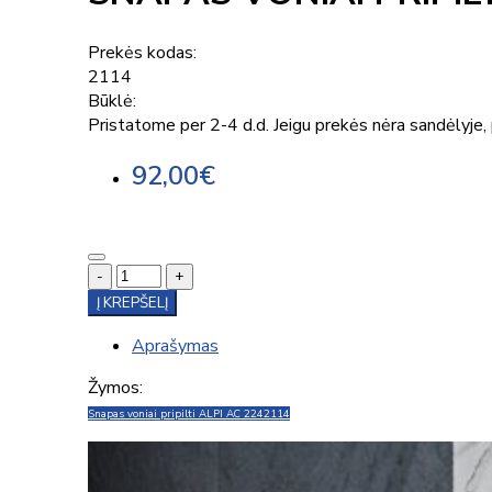
Prekės kodas:
2114
Būklė:
Pristatome per 2-4 d.d. Jeigu prekės nėra sandėlyje, p
92,00€
-
+
Į KREPŠELĮ
Aprašymas
Žymos:
Snapas voniai pripilti ALPI AC 224
2114