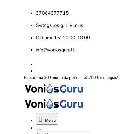
37064377715
Švitrigailos g. 1 Vilnius
Dirbame
I-V, 10:00-18:00
info@voniosguru.lt
Papildoma 30 € nuolaida perkant už 700 € ir daugiau!
Meniu