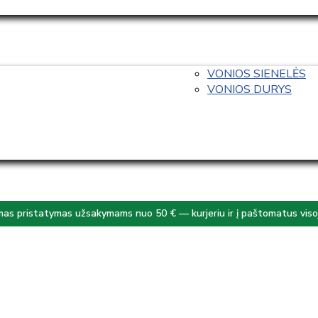
VONIOS SIENELĖS
VONIOS DURYS
s pristatymas užsakymams nuo 50 € — kurjeriu ir į paštomatus visoj