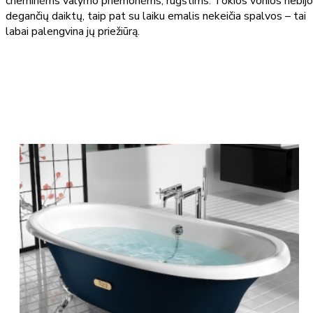
cheminėms valymo priemonėms, rūgštims. Tokios vonios nebijo
degančių daiktų, taip pat su laiku emalis nekeičia spalvos – tai
labai palengvina jų priežiūrą.