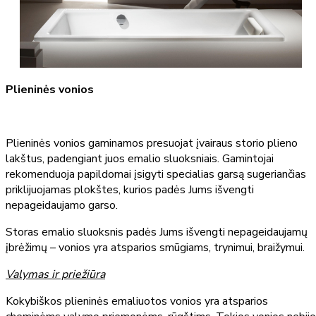
Plieninės vonios
Plieninės vonios gaminamos presuojat įvairaus storio plieno
lakštus, padengiant juos emalio sluoksniais. Gamintojai
rekomenduoja papildomai įsigyti specialias garsą sugeriančias
priklijuojamas plokštes, kurios padės Jums išvengti
nepageidaujamo garso.
Storas emalio sluoksnis padės Jums išvengti nepageidaujamų
įbrėžimų – vonios yra atsparios smūgiams, trynimui, braižymui.
Valymas ir priežiūra
Kokybiškos plieninės emaliuotos vonios yra atsparios