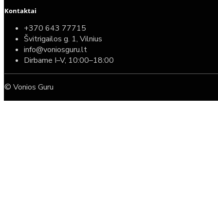
Kontaktai
+370 643 77715
Švitrigailos g. 1, Vilnius
info@voniosguru.lt
Dirbame I–V, 10:00–18:00
© Vonios Guru