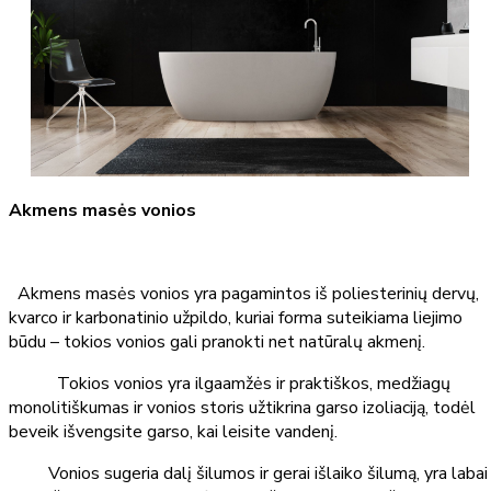
Akmens masės vonios
Akmens masės vonios yra pagamintos iš poliesterinių dervų,
kvarco ir karbonatinio užpildo, kuriai forma suteikiama liejimo
būdu – tokios vonios gali pranokti net natūralų akmenį.
Tokios vonios yra ilgaamžės ir praktiškos, medžiagų
monolitiškumas ir vonios storis užtikrina garso izoliaciją, todėl
beveik išvengsite garso, kai leisite vandenį.
Vonios sugeria dalį šilumos ir gerai išlaiko šilumą, yra labai