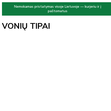
Nemokamas pristatymas visoje Lietuvoje — kurjeriu ir į
paštomatus
VONIŲ TIPAI