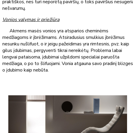
praktiškos, nes turi neporėtą paviršių, o toks paviršius nesugeri
nešvarumų.
Vonios valymas ir priežiūra
Akmens masės vonios yra atsparios cheminėms
medžiagoms ir įbrėžimams. Atsiradusius smulkius įbrėžimus
nesunku nušlifuot, o ir jeigu pažeidimas yra rimtesnis, pvz. kaip
gilus įdubimas, pergyventi tikrai nereikėtų. Problema labai
lengvai pataisoma, įdubimai užpildomi specialiai paruošta
medžiaga, o po to šlifuojami. Vonia atgauna savo pradinį blizges
o įdubimo kaip nebūta.