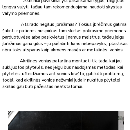
Akriliniai paviršiniai yra pakankamai lygūs, taigi juos
lengva valyti, tačiau tam rekomenduojama naudoti skystas
valymo priemones.
Atsirado negilus įbrėžimas? Tokius įbrėžimus galima
šalinti ir patiems, nusipirkus tam skirtas poliravimo priemones
parduotuvėse arba pasikvietus į namus meistrus, tačiau jeigu
įbrėžimas gana gilus – jo pašalinti Jums nebepavyks, plastikas
nėra toks atsparus kaip akmens masės ar metalinės vonios.
Akrilines vonias patartina montuoti tik tada, kai jau
suklijuotos plytelės, nes jeigu bus naudojamas metodas, kai
plytelės užleidžiamos ant vonios krašto, gali kilti problemų,
todėl, kad akrilinės vonios nežymiai juda ir nukritus plytelei
akrilas gali būti pažeistas neatstatomai.