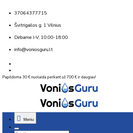
37064377715
Švitrigailos g. 1 Vilnius
Dirbame
I-V, 10:00-18:00
info@voniosguru.lt
Papildoma 30 € nuolaida perkant už 700 € ir daugiau!
Meniu