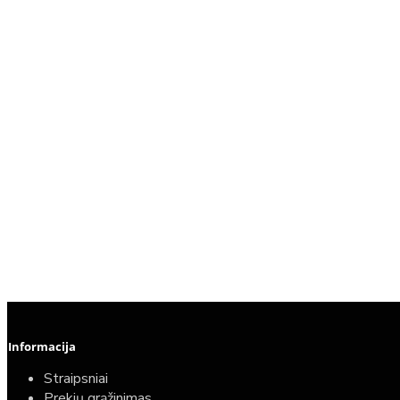
Informacija
Straipsniai
Prekių grąžinimas