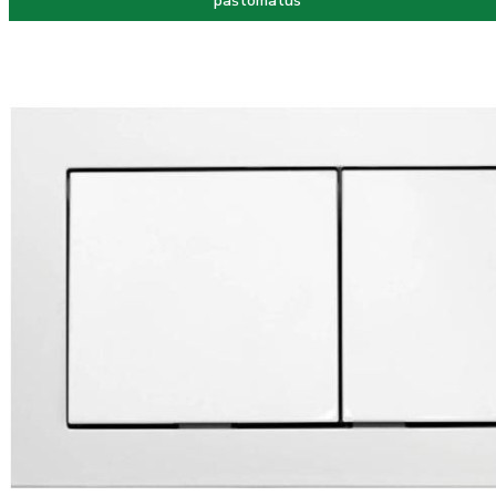
paštomatus