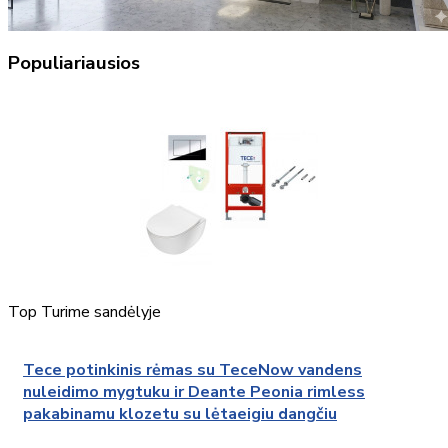
Populiariausios
Top
Turime sandėlyje
Tece potinkinis rėmas su TeceNow vandens
nuleidimo mygtuku ir Deante Peonia rimless
pakabinamu klozetu su lėtaeigiu dangčiu