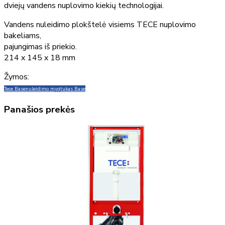
dviejų vandens nuplovimo kiekių technologijai.
Vandens nuleidimo plokštelė visiems TECE nuplovimo
bakeliams,
pajungimas iš priekio.
214 x 145 x 18 mm
Žymos:
Tece Base
nuleidimo mygtukas Base
Panašios prekės