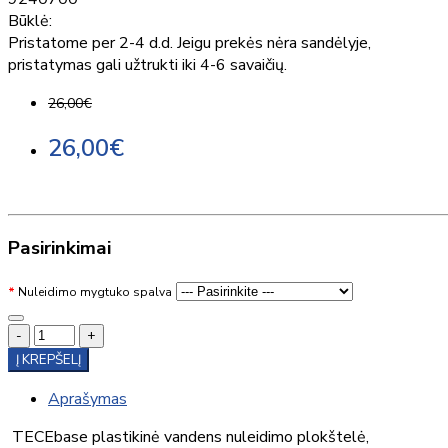
Būklė:
Pristatome per 2-4 d.d. Jeigu prekės nėra sandėlyje,
pristatymas gali užtrukti iki 4-6 savaičių.
26,00€
26,00€
Pasirinkimai
Nuleidimo mygtuko spalva
-
+
Į KREPŠELĮ
Aprašymas
TECEbase plastikinė vandens nuleidimo plokštelė,