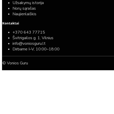
Užsakymų istorija
Norų sąrašas
Naujienlaiškis
Kontaktai
+370 643 77715
Švitrigailos g. 1, Vilnius
info@voniosguru.lt
Dirbame I–V, 10:00–18:00
© Vonios Guru