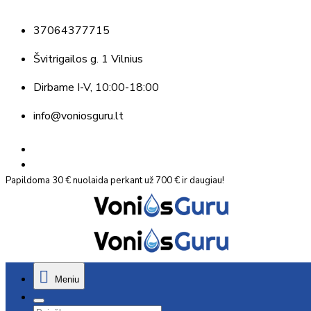
37064377715
Švitrigailos g. 1 Vilnius
Dirbame
I-V, 10:00-18:00
info@voniosguru.lt
Papildoma 30 € nuolaida perkant už 700 € ir daugiau!
Meniu