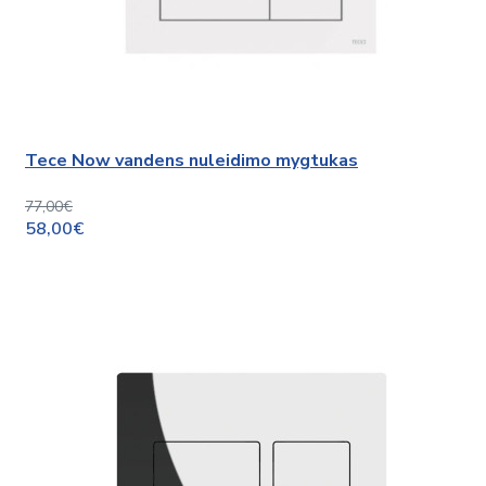
Tece Now vandens nuleidimo mygtukas
77,00€
58,00€