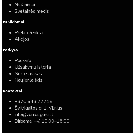
Grąžinimai
Svetainės medis
Papildomai
Prekių ženklai
Akcijos
Paskyra
Paskyra
Užsakymų istorija
Norų sąrašas
Naujienlaiškis
Kontaktai
+370 643 77715
Švitrigailos g. 1, Vilnius
info@voniosguru.lt
Dirbame I–V, 10:00–18:00