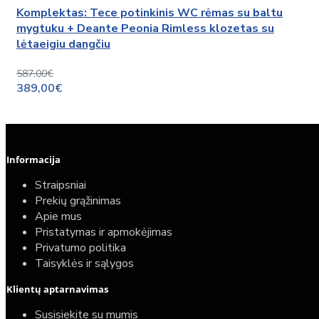
Komplektas: Tece potinkinis WC rėmas su baltu
mygtuku + Deante Peonia Rimless klozetas su
lėtaeigiu dangčiu
587,00€
389,00€
Informacija
Straipsniai
Prekių grąžinimas
Apie mus
Pristatymas ir apmokėjimas
Privatumo politika
Taisyklės ir sąlygos
Klientų aptarnavimas
Susisiekite su mumis