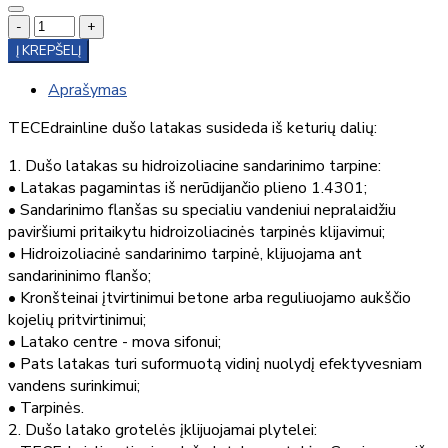
-
+
Į KREPŠELĮ
Aprašymas
TECEdrainline dušo latakas susideda iš keturių dalių:
1. Dušo latakas su hidroizoliacine sandarinimo tarpine:
• Latakas pagamintas iš nerūdijančio plieno 1.4301;
• Sandarinimo flanšas su specialiu vandeniui nepralaidžiu
paviršiumi pritaikytu hidroizoliacinės tarpinės klijavimui;
• Hidroizoliacinė sandarinimo tarpinė, klijuojama ant
sandarininimo flanšo;
• Kronšteinai įtvirtinimui betone arba reguliuojamo aukščio
kojelių pritvirtinimui;
• Latako centre - mova sifonui;
• Pats latakas turi suformuotą vidinį nuolydį efektyvesniam
vandens surinkimui;
• Tarpinės.
2. Dušo latako grotelės įklijuojamai plytelei: