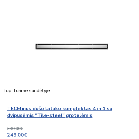
Top
Turime sandėlyje
TECElinus dušo latako komplektas 4 in 1 su
dvipusėmis "Tile-steel" grotelėmis
330,00€
248,00€