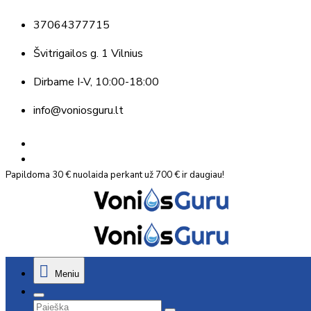
37064377715
Švitrigailos g. 1 Vilnius
Dirbame
I-V, 10:00-18:00
info@voniosguru.lt
Papildoma 30 € nuolaida perkant už 700 € ir daugiau!
Meniu