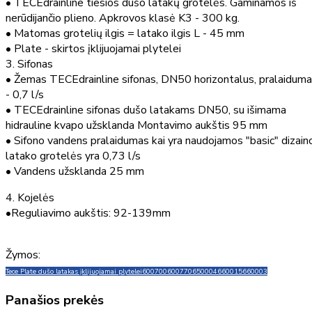
• TECEdrainline tiesios dušo latakų grotelės. Gaminamos iš
nerūdijančio plieno. Apkrovos klasė K3 - 300 kg.
• Matomas grotelių ilgis = latako ilgis L - 45 mm
• Plate - skirtos įklijuojamai plytelei
3. Sifonas
• Žemas TECEdrainline sifonas, DN50 horizontalus, pralaidum
- 0,7 l/s
• TECEdrainline sifonas dušo latakams DN50, su išimama
hidrauline kvapo užsklanda Montavimo aukštis 95 mm
• Sifono vandens pralaidumas kai yra naudojamos "basic" dizain
latako grotelės yra 0,73 l/s
• Vandens užsklanda 25 mm
4. Kojelės
•Reguliavimo aukštis: 92-139mm
Žymos:
Tece Plate dušo latakas įklijuojamai plytelei
600700
600770
650004
660015
660003
Panašios prekės