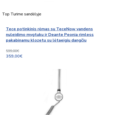
Top
Turime sandėlyje
Tece potinkinis rėmas su TeceNow vandens
nuleidimo mygtuku ir Deante Peonia rimless
pakabinamu klozetu su lėtaeigiu dangčiu
599,00€
359,00€