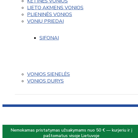
KETINĖS VONIOS
LIETO AKMENS VONIOS
PLIENINĖS VONIOS
VONIŲ PRIEDAI
SIFONAI
VONIOS SIENELĖS
VONIOS DURYS
Nemokamas pristatymas užsakymams nuo 50 € — kurjeriu ir į
paštomatus visoje Lietuvoje