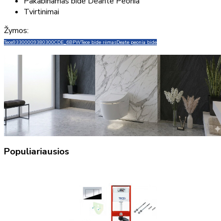
Pakabinamas bide Deante Peonia
Tvirtinimai
Žymos:
Tece
9330000
9380300
CDE_6BPW
Tece bide rėmas
Deate peonia bide
Populiariausios