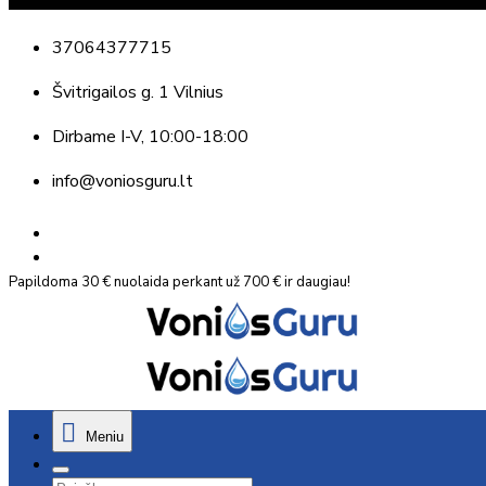
37064377715
Švitrigailos g. 1 Vilnius
Dirbame
I-V, 10:00-18:00
info@voniosguru.lt
Papildoma 30 € nuolaida perkant už 700 € ir daugiau!
Meniu