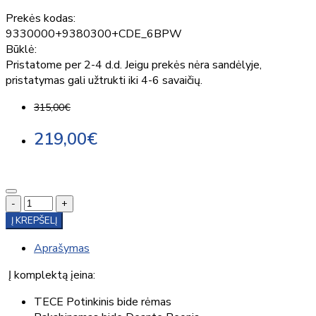
Prekės kodas:
9330000+9380300+CDE_6BPW
Būklė:
Pristatome per 2-4 d.d. Jeigu prekės nėra sandėlyje,
pristatymas gali užtrukti iki 4-6 savaičių.
315,00€
219,00€
-
+
Į KREPŠELĮ
Aprašymas
Į komplektą įeina:
TECE Potinkinis bide rėmas