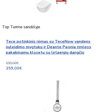
Top
Turime sandėlyje
Tece potinkinis rėmas su TeceNow vandens
nuleidimo mygtuku ir Deante Peonia rimless
pakabinamu klozetu su lėtaeigiu dangčiu
599,00€
359,00€