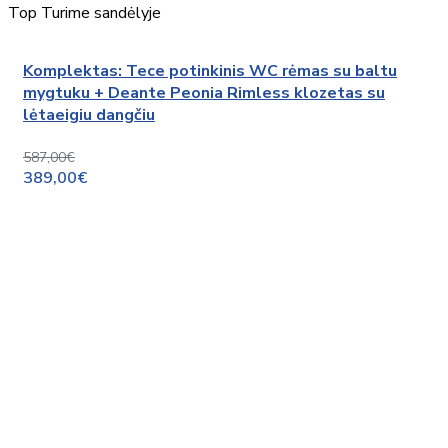
Top
Turime sandėlyje
Komplektas: Tece potinkinis WC rėmas su baltu
mygtuku + Deante Peonia Rimless klozetas su
lėtaeigiu dangčiu
587,00€
389,00€