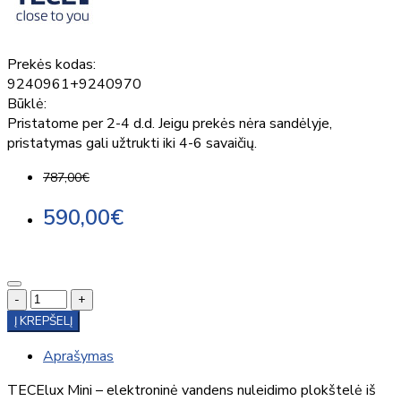
Prekės kodas:
9240961+9240970
Būklė:
Pristatome per 2-4 d.d. Jeigu prekės nėra sandėlyje,
pristatymas gali užtrukti iki 4-6 savaičių.
787,00€
590,00€
-
+
Į KREPŠELĮ
Aprašymas
TECElux Mini – elektroninė vandens nuleidimo plokštelė iš