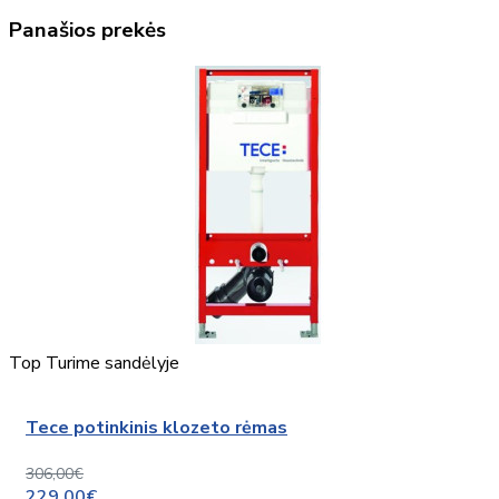
Panašios prekės
Top
Turime sandėlyje
Tece potinkinis klozeto rėmas
306,00€
229,00€