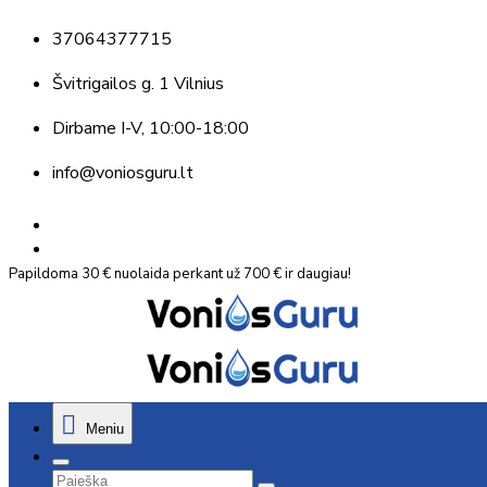
37064377715
Švitrigailos g. 1 Vilnius
Dirbame
I-V, 10:00-18:00
info@voniosguru.lt
Papildoma 30 € nuolaida perkant už 700 € ir daugiau!
Meniu