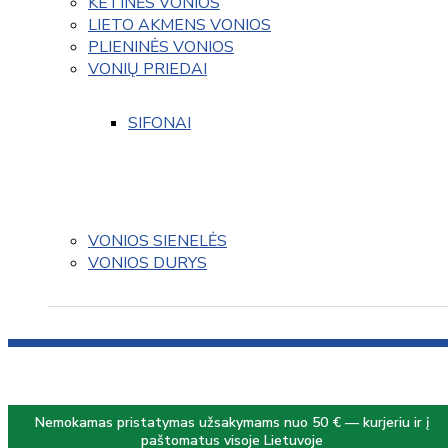
KETINĖS VONIOS
LIETO AKMENS VONIOS
PLIENINĖS VONIOS
VONIŲ PRIEDAI
SIFONAI
VONIOS SIENELĖS
VONIOS DURYS
Nemokamas pristatymas užsakymams nuo 50 € — kurjeriu ir į
paštomatus visoje Lietuvoje