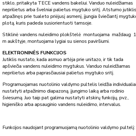
stiklo, pritaikyta TECE vandens bakeliui. Vanduo nuleidžiamas
neprilietus arba švelniai palietus mygtuko sritį. Atstumo jutiklis
atpažinęs prie tualeto priėjusį asmenį, įjungia šviečiantį mygtuk
plotą, kuris padeda susiorientuoti tamsoje.
Stiklinė vandens nuleidimo plokštelė montuojama maždaug 
m aukštyje, montuojama lygiai su sienos paviršiumi.
ELEKTRONINĖS FUNKCIJOS
Jutiklis nustato, kada asmuo artėja prie unitazo, ir tik tada
apšviečia vandens nuleidimo mygtukus. Vanduo nuleidžiamas
neprilietus arba paprasčiausiai palietus mygtuko sritį.
Programuojamas nuotolinio valdymo pultelis leidžia individualia
nustatyti atpažinimo diapazoną, įjungimo laiką arba rodinio
šviesumą. Juo taip pat galima nustatyti atskirų funkcijų, pvz.,
higieniško arba apsauginio vandens nuleidimo, intervalus.
Funkcijos naudojant programuojamą nuotolinio valdymo pultelį: