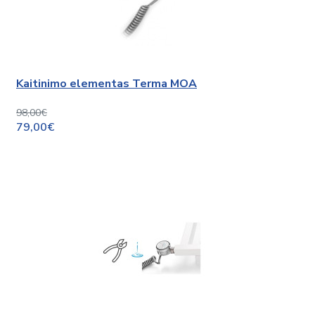
Kaitinimo elementas Terma MOA
98,00€
79,00€