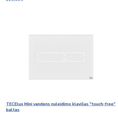
TECElux Mini vandens nuleidimo klavišas "touch-free"
baltas