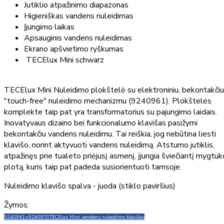
Jutiklio atpažinimo diapazonas
Higieniškas vandens nuleidimas
Įjungimo laikas
Apsauginis vandens nuleidimas
Ekrano apšvietimo ryškumas
TECElux Mini schwarz
TECElux Mini Nuleidimo plokštelė su elektroniniu, bekontakčiu
"touch-free" nuleidimo mechanizmu (9240961). Plokštelės
komplekte taip pat yra transformatorius su pajungimo laidais.
Inovatyvaus dizaino bei funkcionalumo klavišas pasižymi
bekontakčiu vandens nuleidimu. Tai reiškia, jog nebūtina liesti
klavišo, norint aktyvuoti vandens nuleidimą. Atstumo jutiklis,
atpažinęs prie tualeto priėjusį asmenį, įjungia šviečiantį mygtuk
plotą, kuris taip pat padeda susiorientuoti tamsoje.
Nuleidimo klavišo spalva - juoda (stiklo paviršius)
Žymos:
9240961+9240970
TECElux Mini vandens nuleidimo klavišas