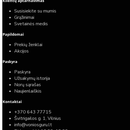
Klientų aptarnavimas
Susisiekite su mumis
Grąžinimai
Svetainės medis
Papildomai
Prekių ženklai
Akcijos
Paskyra
Paskyra
Užsakymų istorija
Norų sąrašas
Naujienlaiškis
Kontaktai
+370 643 77715
Švitrigailos g. 1, Vilnius
info@voniosguru.lt