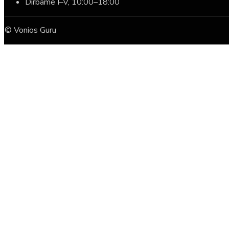
Dirbame I–V, 10:00–18:00
© Vonios Guru