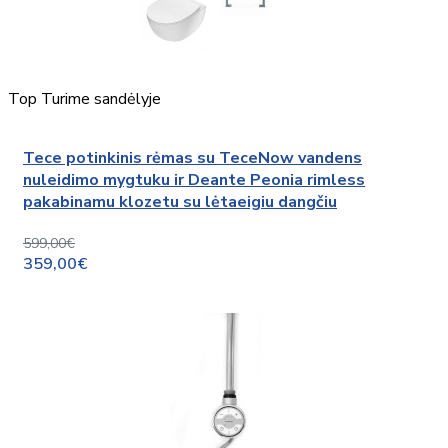
Top
Turime sandėlyje
Tece potinkinis rėmas su TeceNow vandens
nuleidimo mygtuku ir Deante Peonia rimless
pakabinamu klozetu su lėtaeigiu dangčiu
599,00€
359,00€