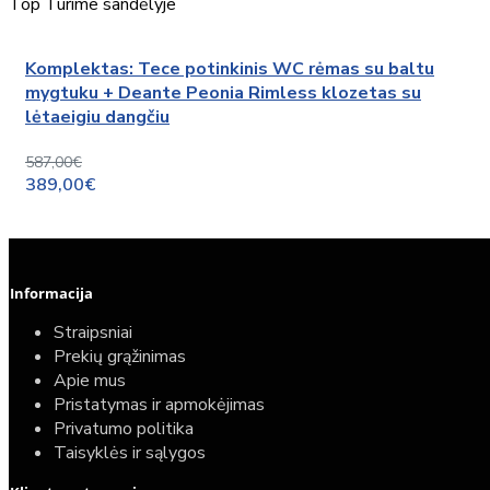
Top
Turime sandėlyje
Komplektas: Tece potinkinis WC rėmas su baltu
mygtuku + Deante Peonia Rimless klozetas su
lėtaeigiu dangčiu
587,00€
389,00€
Informacija
Straipsniai
Prekių grąžinimas
Apie mus
Pristatymas ir apmokėjimas
Privatumo politika
Taisyklės ir sąlygos