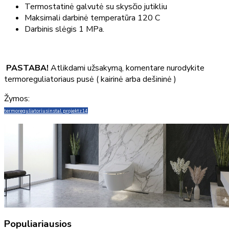
Termostatinė galvutė su skysčio jutikliu
Maksimali darbinė temperatūra 120 C
Darbinis slėgis 1 MPa.
PASTABA!
Atlikdami užsakymą, komentare nurodykite
termoreguliatoriaus pusė ( kairinė arba dešininė )
Žymos:
termoreguliatorius
instal projekt
z14
Populiariausios