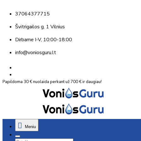
37064377715
Švitrigailos g. 1 Vilnius
Dirbame
I-V, 10:00-18:00
info@voniosguru.lt
Papildoma 30 € nuolaida perkant už 700 € ir daugiau!
Meniu