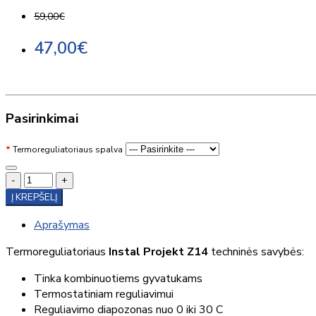
59,00€
47,00€
Pasirinkimai
Termoreguliatoriaus spalva
-
+
Į KREPŠELĮ
Aprašymas
Termoreguliatoriaus
Instal Projekt Z14
techninės savybės:
Tinka kombinuotiems gyvatukams
Termostatiniam reguliavimui
Reguliavimo diapozonas nuo 0 iki 30 C