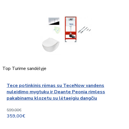
Top
Turime sandėlyje
Tece potinkinis rėmas su TeceNow vandens
nuleidimo mygtuku ir Deante Peonia rimless
pakabinamu klozetu su lėtaeigiu dangčiu
599,00€
359,00€