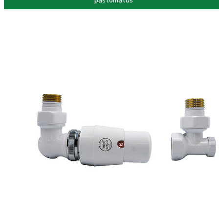
paštomatus