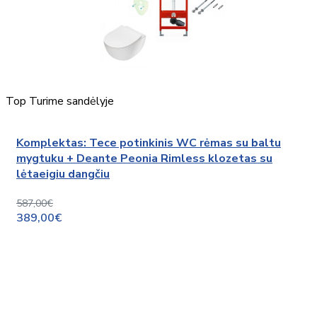
Top
Turime sandėlyje
Komplektas: Tece potinkinis WC rėmas su baltu
mygtuku + Deante Peonia Rimless klozetas su
lėtaeigiu dangčiu
587,00€
389,00€