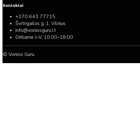
Kontaktai
+370 643 77715
Švitrigailos g. 1, Vilnius
info@voniosguru.lt
Dirbame I–V, 10:00–18:00
© Vonios Guru