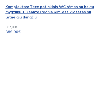
Komplektas: Tece potinkinis WC rėmas su baltu
mygtuku + Deante Peonia Rimless klozetas su
lėtaeigiu dangčiu
587,00€
389,00€