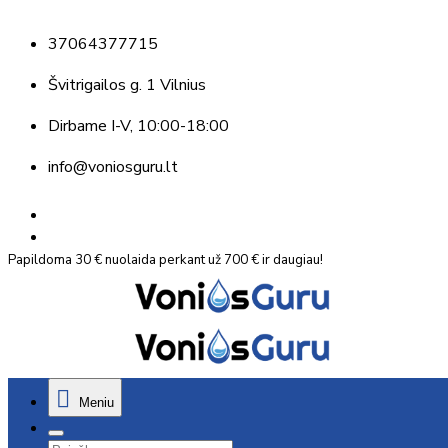
37064377715
Švitrigailos g. 1 Vilnius
Dirbame
I-V, 10:00-18:00
info@voniosguru.lt
Papildoma 30 € nuolaida perkant už 700 € ir daugiau!
Meniu