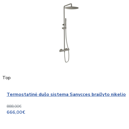
Top
Termostatinė dušo sistema Sanycces braižyto nikelio
888,00€
666,00€