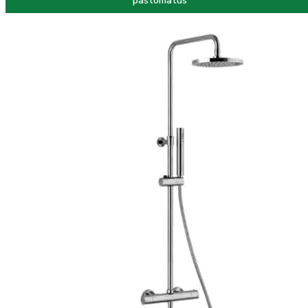
paštomatus