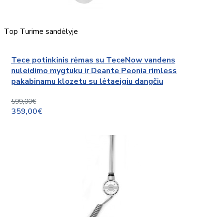
Top
Turime sandėlyje
Tece potinkinis rėmas su TeceNow vandens
nuleidimo mygtuku ir Deante Peonia rimless
pakabinamu klozetu su lėtaeigiu dangčiu
599,00€
359,00€