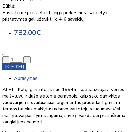
Būklė:
Pristatome per 2-4 d.d. Jeigu prekės nėra sandėlyje,
pristatymas gali užtrukti iki 4-6 savaičių.
782,00€
-
+
Į KREPŠELĮ
Aprašymas
ALPI – Italų gamintojas nuo 1994m. specializuojasi vonios
maišytuvų ir dušo sistemų gamyboje, kaip sako gamyklos
vadovai jiems svarbiausias argumentas pradedant gaminti
termostatinius maišytuvus buvo vartotojų saugumas. Visi
maišytuvai pasižymi saugumu, savo įšvaizda bei praktiškumu
saugiai juos naudoti.