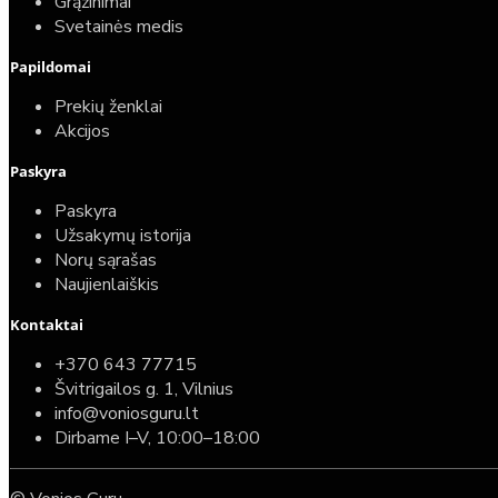
Grąžinimai
Svetainės medis
Papildomai
Prekių ženklai
Akcijos
Paskyra
Paskyra
Užsakymų istorija
Norų sąrašas
Naujienlaiškis
Kontaktai
+370 643 77715
Švitrigailos g. 1, Vilnius
info@voniosguru.lt
Dirbame I–V, 10:00–18:00