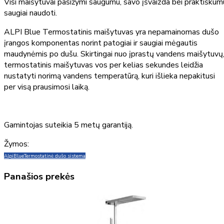
Visi maišytuvai pasižymi saugumu, savo įšvaizda bei praktiškum
saugiai naudoti.
ALPI Blue Termostatinis maišytuvas yra nepamainomas dušo
įrangos komponentas norint patogiai ir saugiai mėgautis
maudynėmis po dušu. Skirtingai nuo įprastų vandens maišytuvų
termostatinis maišytuvas vos per kelias sekundes leidžia
nustatyti norimą vandens temperatūrą, kuri išlieka nepakitusi
per visą prausimosi laiką.
Gamintojas suteikia 5 metų garantiją.
Žymos:
Alpi
Blue
Termostatinė dušo sistema
Panašios prekės