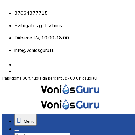
37064377715
Švitrigailos g. 1 Vilnius
Dirbame
I-V, 10:00-18:00
info@voniosguru.lt
Papildoma 30 € nuolaida perkant už 700 € ir daugiau!
Meniu