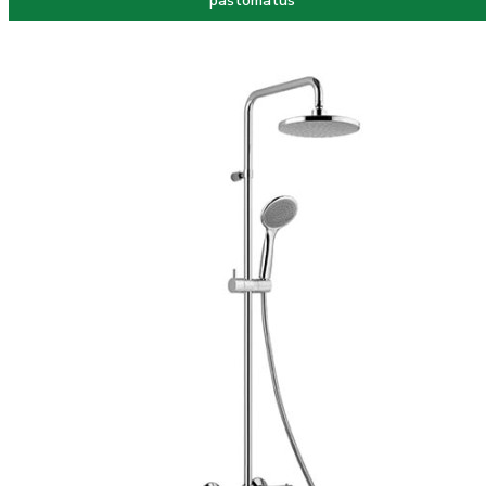
paštomatus