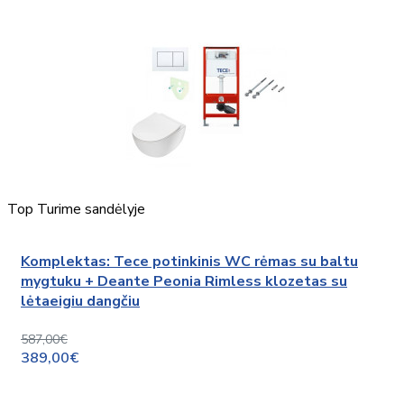
Top
Turime sandėlyje
Komplektas: Tece potinkinis WC rėmas su baltu
mygtuku + Deante Peonia Rimless klozetas su
lėtaeigiu dangčiu
587,00€
389,00€