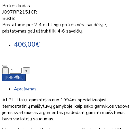
Prekės kodas:
JO97RP2151CR
Būklė:
Pristatome per 2-4 d.d. Jeigu prekės nėra sandėlyje,
pristatymas gali užtrukti iki 4-6 savaičių.
406,00€
-
+
Į KREPŠELĮ
Aprašymas
ALPI – Italų gamintojas nuo 1994m. specializuojasi
termostatinių maišytuvų gamyboje, kaip sako gamyklos vadova
jiems svarbiausias argumentas pradedant gaminti maišytuvus
buvo vartotojų saugumas.