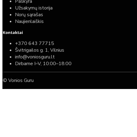
Paskyra
Užsakymų istorija
Norų sąrašas
Naujienlaiškis
Kontaktai
+370 643 77715
Švitrigailos g. 1, Vilnius
info@voniosguru.lt
Dirbame I–V, 10:00–18:00
© Vonios Guru