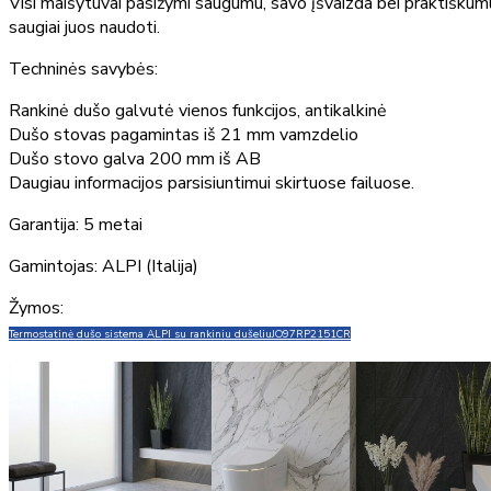
Visi maišytuvai pasižymi saugumu, savo įšvaizda bei praktiškum
saugiai juos naudoti.
Techninės savybės:
Rankinė dušo galvutė vienos funkcijos, antikalkinė
Dušo stovas pagamintas iš 21 mm vamzdelio
Dušo stovo galva 200 mm iš AB
Daugiau informacijos parsisiuntimui skirtuose failuose.
Garantija: 5 metai
Gamintojas: ALPI (Italija)
Žymos:
Termostatinė dušo sistema ALPI su rankiniu dušeliu
JO97RP2151CR