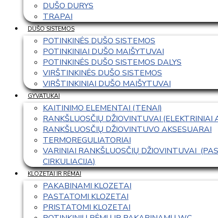
DUŠO DURYS
TRAPAI
DUŠO SISTEMOS
POTINKINĖS DUŠO SISTEMOS
POTINKINIAI DUŠO MAIŠYTUVAI
POTINKINĖS DUŠO SISTEMOS DALYS
VIRŠTINKINĖS DUŠO SISTEMOS
VIRŠTINKINIAI DUŠO MAIŠYTUVAI
GYVATUKAI
KAITINIMO ELEMENTAI (TENAI)
RANKŠLUOSČIŲ DŽIOVINTUVAI (ELEKTRINIAI
RANKŠLUOSČIŲ DŽIOVINTUVO AKSESUARAI
TERMOREGULIATORIAI
VARINIAI RANKŠLUOSČIŲ DŽIOVINTUVAI  (P
CIRKULIACIJA)
KLOZETAI IR RĖMAI
PAKABINAMI KLOZETAI
PASTATOMI KLOZETAI
PRISTATOMI KLOZETAI
POTINKINIŲ RĖMŲ IR PAKABINAMŲ WC 