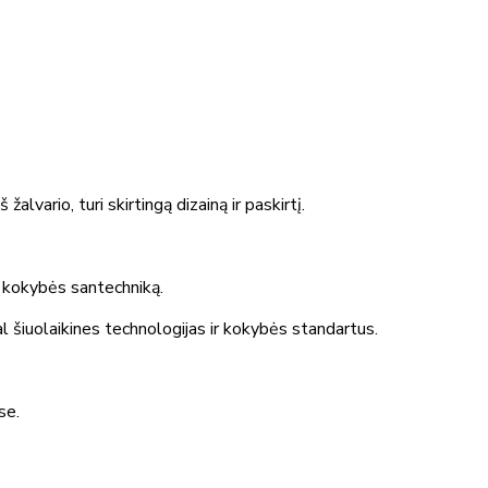
lvario, turi skirtingą dizainą ir paskirtį.
os kokybės santechniką.
al šiuolaikines technologijas ir kokybės standartus.
se.