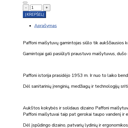
-
+
Į KREPŠELĮ
Aprašymas
Paffoni maišytuvų gamintojas siūlo tik aukščiausios 
Gamintojai gali pasiūlyti praustuvo maišytuvus, dušo mai
Paffoni istorija prasidėjo 1953 m. Ir nuo to laiko ben
Dėl sanitarinių įrenginių, medžiagų ir technologijų sr
Aukštos kokybės ir solidaus dizaino Paffoni maišytuv
Paffoni maišytuvai taip pat gerokai taupo vandenį ir e
Dėl įspūdingo dizaino, patvarių lydinių ir ergonomikos