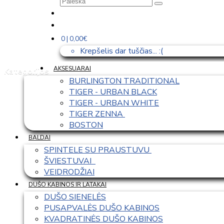
0 | 0,00€
Krepšelis dar tuščias... :(
AKSESUARAI
Kategorijos
BURLINGTON TRADITIONAL
TIGER - URBAN BLACK
TIGER - URBAN WHITE
TIGER ZENNA 
BOSTON
BALDAI
SPINTELE SU PRAUSTUVU 
ŠVIESTUVAI  
VEIDRODŽIAI
DUŠO KABINOS IR LATAKAI
DUŠO SIENELĖS
PUSAPVALĖS DUŠO KABINOS
KVADRATINĖS DUŠO KABINOS