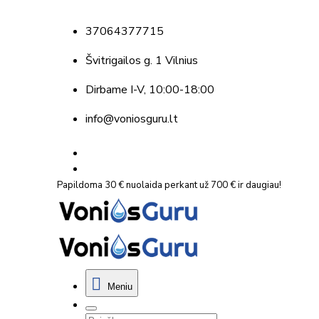
37064377715
Švitrigailos g. 1 Vilnius
Dirbame
I-V, 10:00-18:00
info@voniosguru.lt
Papildoma 30 € nuolaida perkant už 700 € ir daugiau!
Meniu