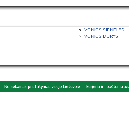
VONIOS SIENELĖS
VONIOS DURYS
Nemokamas pristatymas visoje Lietuvoje — kurjeriu ir į paštomatu