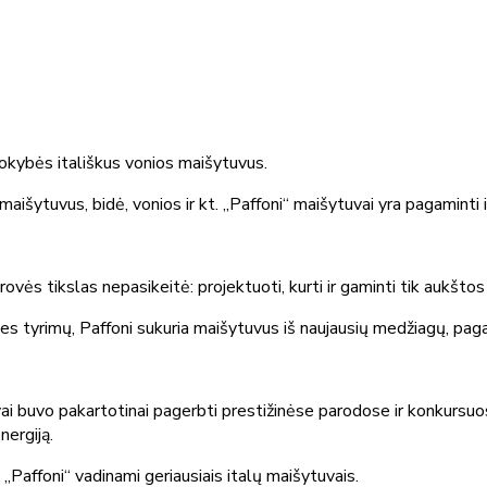
kokybės itališkus vonios maišytuvus.
šytuvus, bidė, vonios ir kt. „Paffoni“ maišytuvai yra pagaminti iš ža
drovės tikslas nepasikeitė: projektuoti, kurti ir gaminti tik aukšt
ities tyrimų, Paffoni sukuria maišytuvus iš naujausių medžiagų, pag
ai buvo pakartotinai pagerbti prestižinėse parodose ir konkursuo
nergiją.
 „Paffoni“ vadinami geriausiais italų maišytuvais.