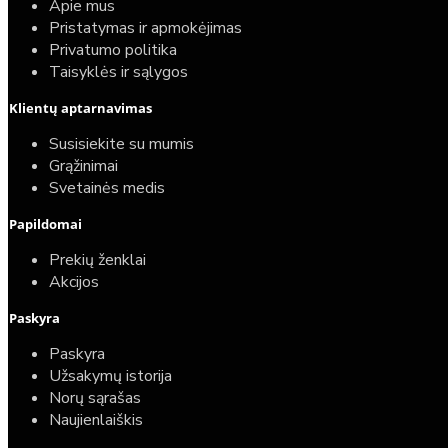
Apie mus
Pristatymas ir apmokėjimas
Privatumo politika
Taisyklės ir sąlygos
Elektrinio gyvatuko paruošimo paslauga
Klientų aptarnavimas
40,00€
Susisiekite su mumis
25,00€
Grąžinimai
Svetainės medis
Papildomai
Prekių ženklai
Akcijos
Paskyra
Paskyra
Užsakymų istorija
Norų sąrašas
Naujienlaiškis