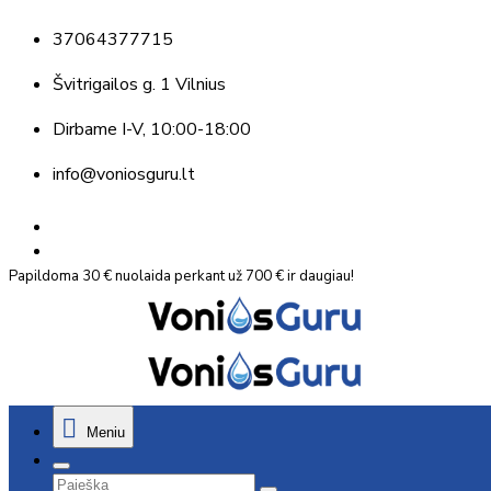
37064377715
Švitrigailos g. 1 Vilnius
Dirbame
I-V, 10:00-18:00
info@voniosguru.lt
Papildoma 30 € nuolaida perkant už 700 € ir daugiau!
Meniu