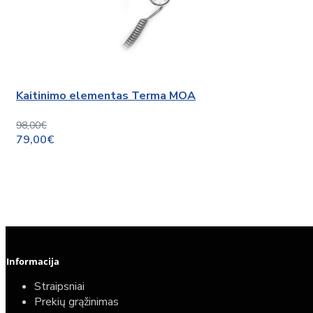
Kaitinimo elementas Terma MOA
98,00€
79,00€
Informacija
Straipsniai
Prekių grąžinimas