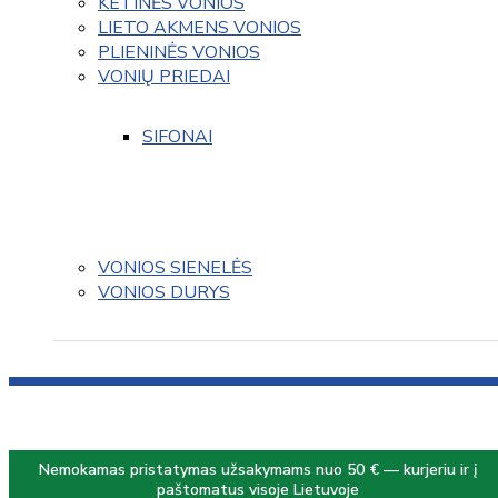
KETINĖS VONIOS
LIETO AKMENS VONIOS
PLIENINĖS VONIOS
VONIŲ PRIEDAI
SIFONAI
VONIOS SIENELĖS
VONIOS DURYS
Nemokamas pristatymas užsakymams nuo 50 € — kurjeriu ir į
paštomatus visoje Lietuvoje