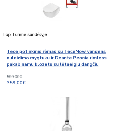
Top
Turime sandėlyje
Tece potinkinis rėmas su TeceNow vandens
nuleidimo mygtuku ir Deante Peonia rimless
pakabinamu klozetu su lėtaeigiu dangčiu
599,00€
359,00€