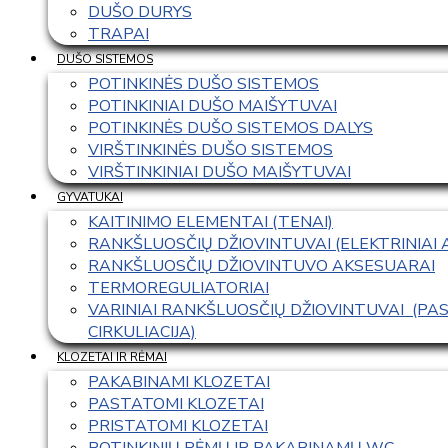
DUŠO DURYS
TRAPAI
DUŠO SISTEMOS
POTINKINĖS DUŠO SISTEMOS
POTINKINIAI DUŠO MAIŠYTUVAI
POTINKINĖS DUŠO SISTEMOS DALYS
VIRŠTINKINĖS DUŠO SISTEMOS
VIRŠTINKINIAI DUŠO MAIŠYTUVAI
GYVATUKAI
KAITINIMO ELEMENTAI (TENAI)
RANKŠLUOSČIŲ DŽIOVINTUVAI (ELEKTRINIAI
RANKŠLUOSČIŲ DŽIOVINTUVO AKSESUARAI
TERMOREGULIATORIAI
VARINIAI RANKŠLUOSČIŲ DŽIOVINTUVAI  (P
CIRKULIACIJA)
KLOZETAI IR RĖMAI
PAKABINAMI KLOZETAI
PASTATOMI KLOZETAI
PRISTATOMI KLOZETAI
POTINKINIŲ RĖMŲ IR PAKABINAMŲ WC 