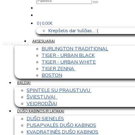
0 | 0,00€
Krepšelis dar tuščias... :(
AKSESUARAI
Kategorijos
BURLINGTON TRADITIONAL
TIGER - URBAN BLACK
TIGER - URBAN WHITE
TIGER ZENNA 
BOSTON
BALDAI
SPINTELE SU PRAUSTUVU 
ŠVIESTUVAI  
VEIDRODŽIAI
DUŠO KABINOS IR LATAKAI
DUŠO SIENELĖS
PUSAPVALĖS DUŠO KABINOS
KVADRATINĖS DUŠO KABINOS