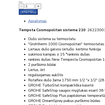
-
+
Į KREPŠELĮ
Aprašymas
Tempsta Cosmopolitan sistema 210
2622300
Dušo sistema su termostatu
"Grohtherm 1000 Cosmopolitan" termostatas 
Lietaus dušo galvos lietučio keitimo funkcija
sukimosi kampas ± 15 °rankinis dušas
rankinis dušas New Tempesta Cosmopolitan 
2 purškimo būdai:
Lietus, Jet
reguliuojamas aukštis
Rotaflex dušo žarna 1750 mm 1/2 "x 1/2" (28
GROHE TurboStat kompaktiška kasetė
GROHE SafeStop saugos mygtukas esant 38 °
GROHE SafeStop Plus papildomas temperatūro
GROHE DreamSpray puikus purškimo būdas