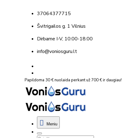
37064377715
Švitrigailos g. 1 Vilnius
Dirbame
I-V, 10:00-18:00
info@voniosguru.lt
Papildoma 30 € nuolaida perkant už 700 € ir daugiau!
Meniu