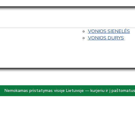
VONIOS SIENELĖS
VONIOS DURYS
Nemokamas pristatymas visoje Lietuvoje — kurjeriu ir į paštomatu