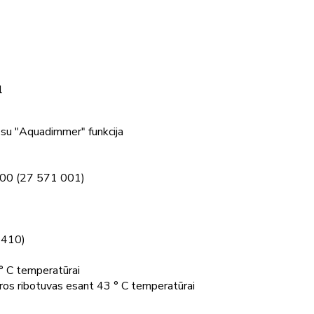
1
su "Aquadimmer" funkcija
100 (27 571 001)
 410)
 C temperatūrai
s ribotuvas esant 43 ° C temperatūrai