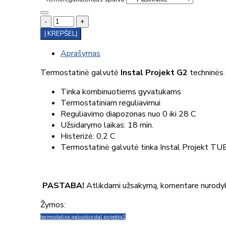
-
+
Į KREPŠELĮ
Aprašymas
Termostatinė galvutė
Instal Projekt G2
techninės
Tinka kombinuotiems gyvatukams
Termostatiniam reguliavimui
Reguliavimo diapozonas nuo 0 iki 28 C
Užsidarymo laikas: 18 min.
Histerizė: 0,2 C
Termostatinė galvutė tinka Instal Projekt TU
PASTABA!
Atlikdami užsakymą, komentare nurodykit
Žymos:
termostatinė galvutė
instal projekt
g2