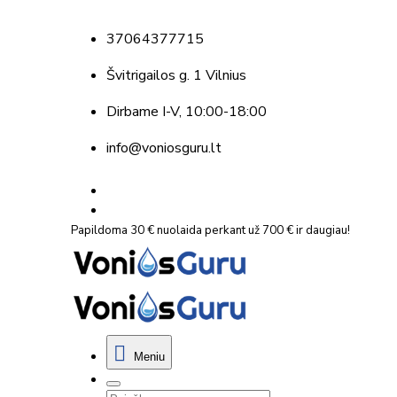
37064377715
Švitrigailos g. 1 Vilnius
Dirbame
I-V, 10:00-18:00
info@voniosguru.lt
Papildoma 30 € nuolaida perkant už 700 € ir daugiau!
Meniu