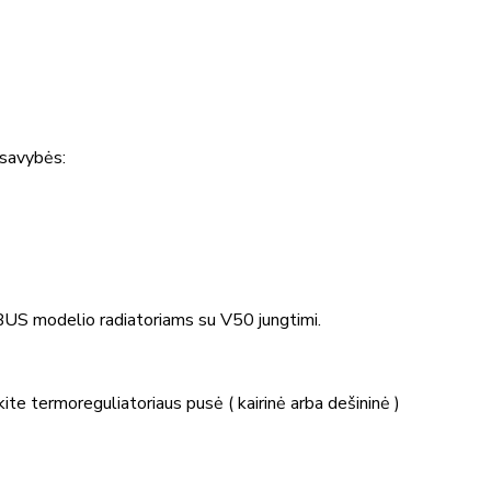
 savybės:
BUS modelio radiatoriams su V50 jungtimi.
e termoreguliatoriaus pusė ( kairinė arba dešininė )