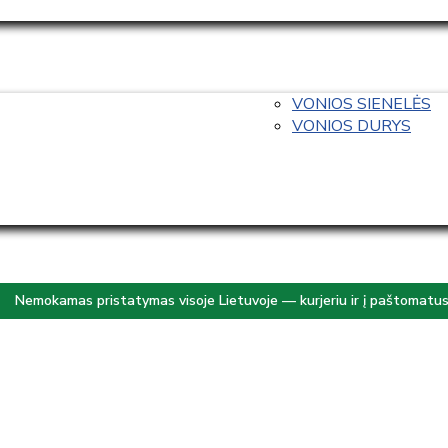
VONIOS SIENELĖS
VONIOS DURYS
Nemokamas pristatymas visoje Lietuvoje — kurjeriu ir į paštomatu