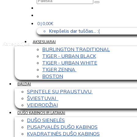
0 | 0,00€
Krepšelis dar tuščias... :(
AKSESUARAI
Kategorijos
BURLINGTON TRADITIONAL
TIGER - URBAN BLACK
TIGER - URBAN WHITE
TIGER ZENNA 
BOSTON
BALDAI
SPINTELE SU PRAUSTUVU 
ŠVIESTUVAI  
VEIDRODŽIAI
DUŠO KABINOS IR LATAKAI
DUŠO SIENELĖS
PUSAPVALĖS DUŠO KABINOS
KVADRATINĖS DUŠO KABINOS