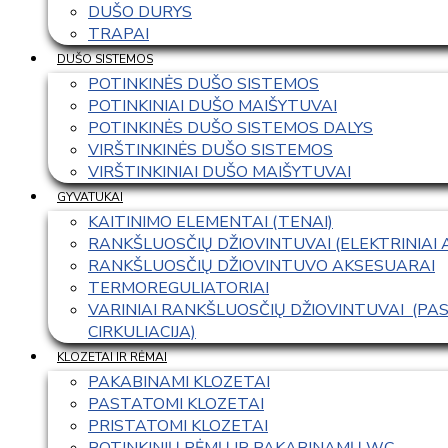
DUŠO DURYS
TRAPAI
DUŠO SISTEMOS
POTINKINĖS DUŠO SISTEMOS
POTINKINIAI DUŠO MAIŠYTUVAI
POTINKINĖS DUŠO SISTEMOS DALYS
VIRŠTINKINĖS DUŠO SISTEMOS
VIRŠTINKINIAI DUŠO MAIŠYTUVAI
GYVATUKAI
KAITINIMO ELEMENTAI (TENAI)
RANKŠLUOSČIŲ DŽIOVINTUVAI (ELEKTRINIAI
RANKŠLUOSČIŲ DŽIOVINTUVO AKSESUARAI
TERMOREGULIATORIAI
VARINIAI RANKŠLUOSČIŲ DŽIOVINTUVAI  (P
CIRKULIACIJA)
KLOZETAI IR RĖMAI
PAKABINAMI KLOZETAI
PASTATOMI KLOZETAI
PRISTATOMI KLOZETAI
POTINKINIŲ RĖMŲ IR PAKABINAMŲ WC 