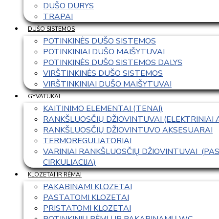
DUŠO DURYS
TRAPAI
DUŠO SISTEMOS
POTINKINĖS DUŠO SISTEMOS
POTINKINIAI DUŠO MAIŠYTUVAI
POTINKINĖS DUŠO SISTEMOS DALYS
VIRŠTINKINĖS DUŠO SISTEMOS
VIRŠTINKINIAI DUŠO MAIŠYTUVAI
GYVATUKAI
KAITINIMO ELEMENTAI (TENAI)
RANKŠLUOSČIŲ DŽIOVINTUVAI (ELEKTRINIAI
RANKŠLUOSČIŲ DŽIOVINTUVO AKSESUARAI
TERMOREGULIATORIAI
VARINIAI RANKŠLUOSČIŲ DŽIOVINTUVAI  (P
CIRKULIACIJA)
KLOZETAI IR RĖMAI
PAKABINAMI KLOZETAI
PASTATOMI KLOZETAI
PRISTATOMI KLOZETAI
POTINKINIŲ RĖMŲ IR PAKABINAMŲ WC 