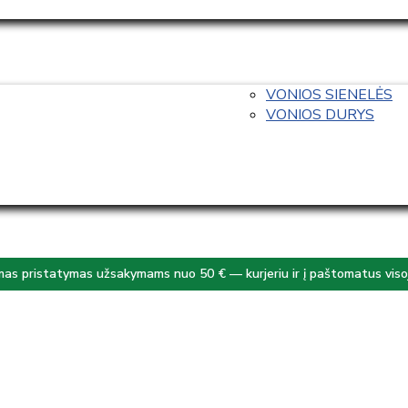
VONIOS SIENELĖS
VONIOS DURYS
s pristatymas užsakymams nuo 50 € — kurjeriu ir į paštomatus visoj