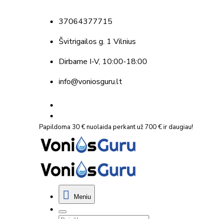
37064377715
Švitrigailos g. 1 Vilnius
Dirbame
I-V, 10:00-18:00
info@voniosguru.lt
Papildoma 30 € nuolaida perkant už 700 € ir daugiau!
Meniu