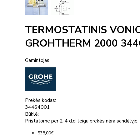
TERMOSTATINIS VONI
GROHTHERM 2000 344
Gamintojas
Prekės kodas:
34464001
Būklė:
Pristatome per 2-4 d.d. Jeigu prekės nėra sandėlyje, p
538,00€