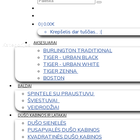
0 | 0,00€
Krepšelis dar tuščias... :(
AKSESUARAI
Kategorijos
BURLINGTON TRADITIONAL
TIGER - URBAN BLACK
TIGER - URBAN WHITE
TIGER ZENNA 
BOSTON
BALDAI
SPINTELE SU PRAUSTUVU 
ŠVIESTUVAI  
VEIDRODŽIAI
DUŠO KABINOS IR LATAKAI
DUŠO SIENELĖS
PUSAPVALĖS DUŠO KABINOS
KVADRATINĖS DUŠO KABINOS