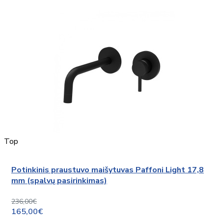
Top
Potinkinis praustuvo maišytuvas Paffoni Light 17,8
mm (spalvų pasirinkimas)
236,00€
165,00€