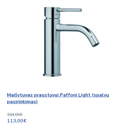
Maišytuvas praustuvui Paffoni Light (spalvų
pasirinkimas)
164,00€
113,00€