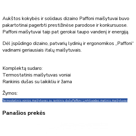
Aukštos kokybės ir solidaus dizaino Paffoni maišytuvai buvo
pakartotinai pagerbti prestižinėse parodose ir konkursuose.
Paffoni maišytuvai taip pat gerokai taupo vandenį ir energiją.
Dėl įspūdingo dizaino, patvarių lydinių ir ergonomikos „Paffoni“
vadinami geriausiais italų maišytuvais.
Komplektą sudaro:
Termostatinis maišytuvas voniai
Rankinis dušas su laikikliu ir žarna
Žymos:
Termostatinis vonios maišytuvas su rankiniu dušu
Paffoni Light
juodas matinis maišytuvas
Panašios prekės