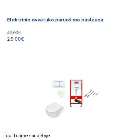
Elektrinio gyvatuko paruošimo paslauga
40,00€
25,00€
Top
Turime sandėlyje