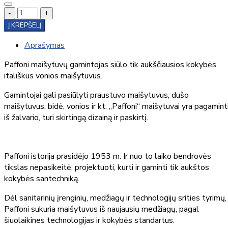
-
+
Į KREPŠELĮ
Aprašymas
Paffoni maišytuvų gamintojas siūlo tik aukščiausios kokybės
itališkus vonios maišytuvus.
Gamintojai gali pasiūlyti praustuvo maišytuvus, dušo
maišytuvus, bidė, vonios ir kt. „Paffoni“ maišytuvai yra pagamint
iš žalvario, turi skirtingą dizainą ir paskirtį.
Paffoni istorija prasidėjo 1953 m. Ir nuo to laiko bendrovės
tikslas nepasikeitė: projektuoti, kurti ir gaminti tik aukštos
kokybės santechniką.
Dėl sanitarinių įrenginių, medžiagų ir technologijų srities tyrimų,
Paffoni sukuria maišytuvus iš naujausių medžiagų, pagal
šiuolaikines technologijas ir kokybės standartus.