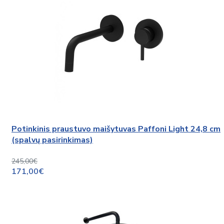
Potinkinis praustuvo maišytuvas Paffoni Light 24,8 cm
(spalvų pasirinkimas)
245,00€
171,00€