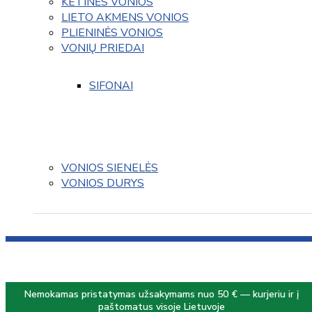
KETINĖS VONIOS
LIETO AKMENS VONIOS
PLIENINĖS VONIOS
VONIŲ PRIEDAI
SIFONAI
VONIOS SIENELĖS
VONIOS DURYS
Nemokamas pristatymas užsakymams nuo 50 € — kurjeriu ir į
paštomatus visoje Lietuvoje