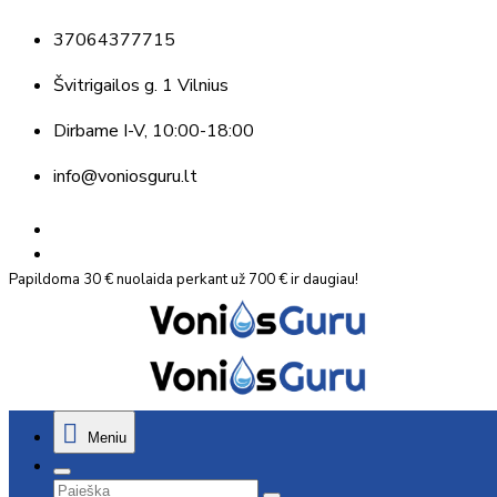
37064377715
Švitrigailos g. 1 Vilnius
Dirbame
I-V, 10:00-18:00
info@voniosguru.lt
Papildoma 30 € nuolaida perkant už 700 € ir daugiau!
Meniu