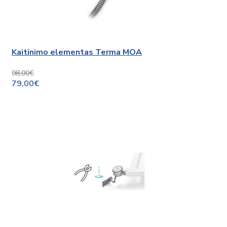
Kaitinimo elementas Terma MOA
98,00€
79,00€