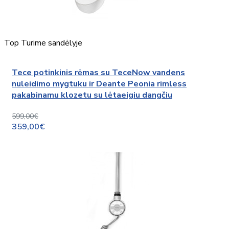
Top
Turime sandėlyje
Tece potinkinis rėmas su TeceNow vandens
nuleidimo mygtuku ir Deante Peonia rimless
pakabinamu klozetu su lėtaeigiu dangčiu
599,00€
359,00€