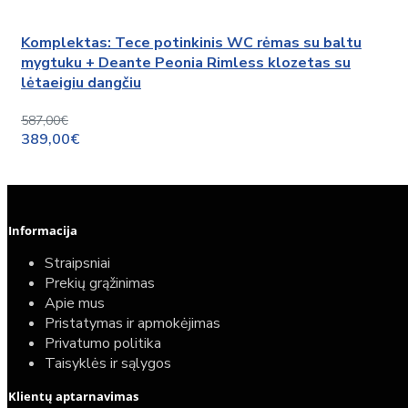
Komplektas: Tece potinkinis WC rėmas su baltu
mygtuku + Deante Peonia Rimless klozetas su
lėtaeigiu dangčiu
587,00€
389,00€
Informacija
Straipsniai
Prekių grąžinimas
Apie mus
Pristatymas ir apmokėjimas
Privatumo politika
Taisyklės ir sąlygos
Klientų aptarnavimas