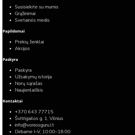
Susisiekite su mumis
Grąžinimai
Svetainės medis
Papildomai
Prekių ženklai
Akcijos
Paskyra
Paskyra
Užsakymų istorija
Norų sąrašas
Naujienlaiškis
Kontaktai
+370 643 77715
Švitrigailos g. 1, Vilnius
info@voniosguru.lt
Dirbame I–V, 10:00–18:00