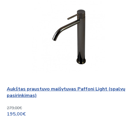
Aukštas praustuvo maišytuvas Paffoni Light (spalvų
pasirinkimas)
279,00€
195,00€