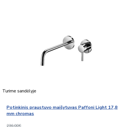
Turime sandėlyje
Potinkinis praustuvo maišytuvas Paffoni Light 17,8
mm chromas
236,00€