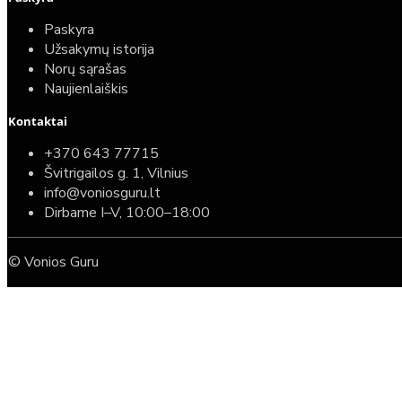
Paskyra
Užsakymų istorija
Norų sąrašas
Naujienlaiškis
Kontaktai
+370 643 77715
Švitrigailos g. 1, Vilnius
info@voniosguru.lt
Dirbame I–V, 10:00–18:00
© Vonios Guru