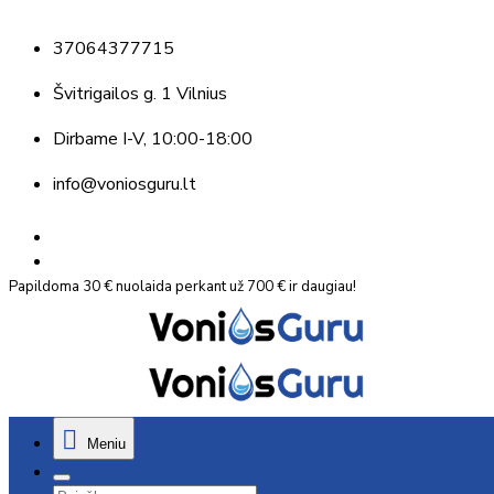
37064377715
Švitrigailos g. 1 Vilnius
Dirbame
I-V, 10:00-18:00
info@voniosguru.lt
Papildoma 30 € nuolaida perkant už 700 € ir daugiau!
Meniu