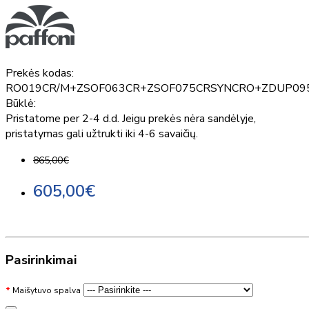
Prekės kodas:
RO019CR/M+ZSOF063CR+ZSOF075CRSYNCRO+ZDUP0
Būklė:
Pristatome per 2-4 d.d. Jeigu prekės nėra sandėlyje,
pristatymas gali užtrukti iki 4-6 savaičių.
865,00€
605,00€
Pasirinkimai
Maišytuvo spalva