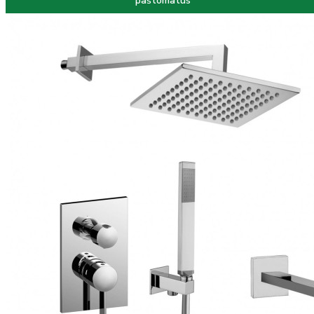
paštomatus