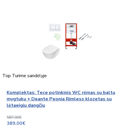
Top
Turime sandėlyje
Komplektas: Tece potinkinis WC rėmas su baltu
mygtuku + Deante Peonia Rimless klozetas su
lėtaeigiu dangčiu
587,00€
389,00€