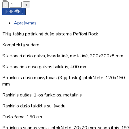
-
+
Į KREPŠELĮ
Aprašymas
Trijų taškų potinkinė dušo sistema Paffoni Rock
Komplektą sudaro:
Stacionari dušo galva, kvardatinė, metalinė; 200x200x8 mm
Stacionarios dušo galvos laikiklis; 400 mm
Potinkinis dušo maišytuvas (3-jų taškų); plokštelė: 120x190
mm
Rankinis dušas, 1-os funkcijos, metalinis
Rankinio dušo laikiklis su išvadu
Dušo žarna; 150 cm
Potinkinis snapas voniai; plokštelė: 70x70 mm, snapo ilgis: 19