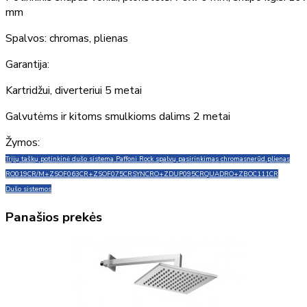
mm
Spalvos: chromas, plienas
Garantija:
Kartridžui, diverteriui 5 metai
Galvutėms ir kitoms smulkioms dalims 2 metai
Žymos:
Trijų taškų potinkinė dušo sistema Paffoni Rock spalvų pasirinkimas chromas
nerūd.plienas
RO019CR/M+ZSOF063CR+ZSOF075CRSYNCRO+ZDUP095CRQUADRO+ZBOC111CR
Dušo sistemos
Panašios prekės