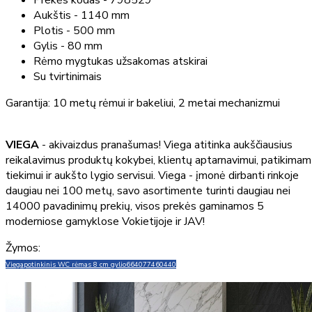
Prekės kodas - 798529
Aukštis - 1140 mm
Plotis - 500 mm
Gylis - 80 mm
Rėmo mygtukas užsakomas atskirai
Su tvirtinimais
Garantija: 10 metų rėmui ir bakeliui, 2 metai mechanizmui
VIEGA
- akivaizdus pranašumas! Viega atitinka aukščiausius
reikalavimus produktų kokybei, klientų aptarnavimui, patikimam
tiekimui ir aukšto lygio servisui. Viega - įmonė dirbanti rinkoje
daugiau nei 100 metų, savo asortimente turinti daugiau nei
14000 pavadinimų prekių, visos prekės gaminamos 5
moderniose gamyklose Vokietijoje ir JAV!
Žymos:
Viega
potinkinis WC rėmas 8 cm gylio
664077
460440