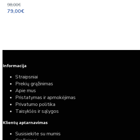
98,00€
79,00€
Informacija
Straipsniai
Prekių grąžinimas
Apie mus
Pristatymas ir apmokėjimas
Privatumo politika
Taisyklės ir sąlygos
Elektrinio gyvatuko paruošimo paslauga
Klientų aptarnavimas
40,00€
Susisiekite su mumis
25,00€