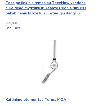
Tece potinkinis rėmas su TeceNow vandens
nuleidimo mygtuku ir Deante Peonia rimless
pakabinamu klozetu su lėtaeigiu dangčiu
599,00€
359,00€
Kaitinimo elementas Terma MOA