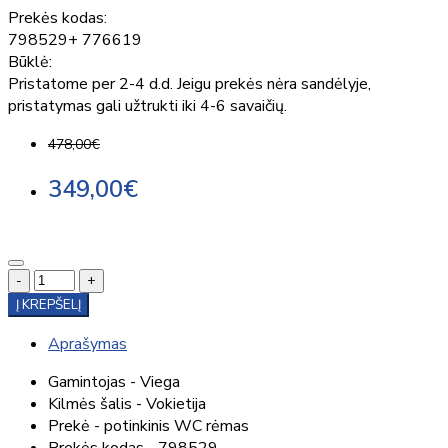
Prekės kodas:
798529+ 776619
Būklė:
Pristatome per 2-4 d.d. Jeigu prekės nėra sandėlyje,
pristatymas gali užtrukti iki 4-6 savaičių.
478,00€
349,00€
-
+
Į KREPŠELĮ
Aprašymas
Gamintojas - Viega
Kilmės šalis - Vokietija
Prekė - potinkinis WC rėmas