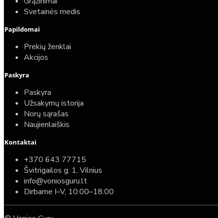
Grąžinimai
Svetainės medis
Papildomai
Prekių ženklai
Akcijos
Paskyra
Paskyra
Užsakymų istorija
Norų sąrašas
Naujienlaiškis
Kontaktai
Top
Turime sandėlyje
+370 643 77715
Švitrigailos g. 1, Vilnius
Komplektas: Tece potinkinis WC rėmas su baltu
info@voniosguru.lt
mygtuku + Deante Peonia Rimless klozetas su
Dirbame I–V, 10:00–18:00
lėtaeigiu dangčiu