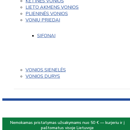
KETINĖS VONIOS
LIETO AKMENS VONIOS
PLIENINĖS VONIOS
VONIŲ PRIEDAI
SIFONAI
VONIOS SIENELĖS
VONIOS DURYS
Nemokamas pristatymas užsakymams nuo 50 € — kurjeriu ir į
paštomatus visoje Lietuvoje