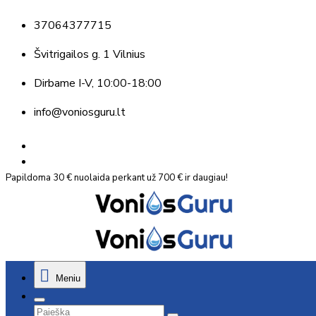
37064377715
Švitrigailos g. 1 Vilnius
Dirbame
I-V, 10:00-18:00
info@voniosguru.lt
Papildoma 30 € nuolaida perkant už 700 € ir daugiau!
Meniu