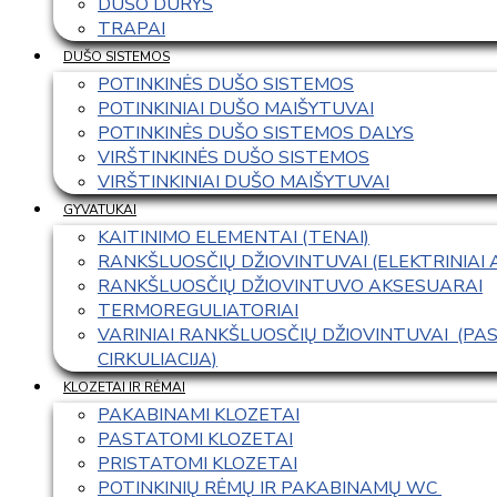
DUŠO DURYS
TRAPAI
DUŠO SISTEMOS
POTINKINĖS DUŠO SISTEMOS
POTINKINIAI DUŠO MAIŠYTUVAI
POTINKINĖS DUŠO SISTEMOS DALYS
VIRŠTINKINĖS DUŠO SISTEMOS
VIRŠTINKINIAI DUŠO MAIŠYTUVAI
GYVATUKAI
KAITINIMO ELEMENTAI (TENAI)
RANKŠLUOSČIŲ DŽIOVINTUVAI (ELEKTRINIAI
RANKŠLUOSČIŲ DŽIOVINTUVO AKSESUARAI
TERMOREGULIATORIAI
VARINIAI RANKŠLUOSČIŲ DŽIOVINTUVAI  (P
CIRKULIACIJA)
KLOZETAI IR RĖMAI
PAKABINAMI KLOZETAI
PASTATOMI KLOZETAI
PRISTATOMI KLOZETAI
POTINKINIŲ RĖMŲ IR PAKABINAMŲ WC 