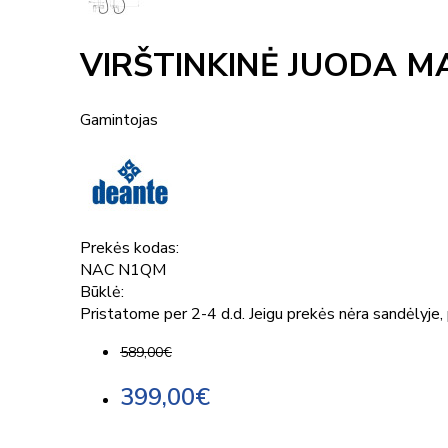
VIRŠTINKINĖ JUODA M
Gamintojas
Prekės kodas:
NAC N1QM
Būklė:
Pristatome per 2-4 d.d. Jeigu prekės nėra sandėlyje, p
589,00€
399,00€