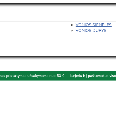
VONIOS SIENELĖS
VONIOS DURYS
s pristatymas užsakymams nuo 50 € — kurjeriu ir į paštomatus visoj