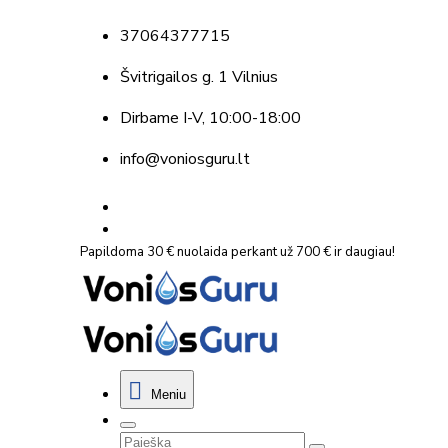
37064377715
Švitrigailos g. 1 Vilnius
Dirbame
I-V, 10:00-18:00
info@voniosguru.lt
Papildoma 30 € nuolaida perkant už 700 € ir daugiau!
Meniu