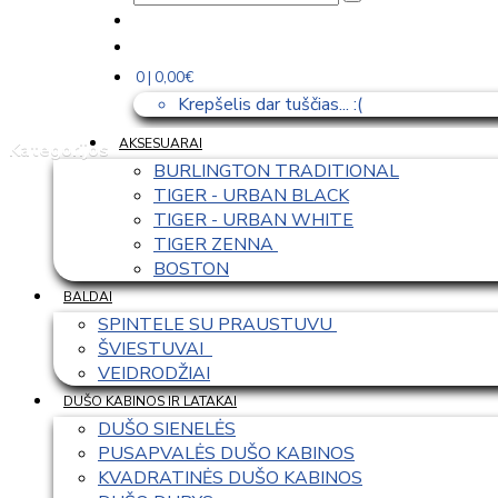
0 | 0,00€
Krepšelis dar tuščias... :(
AKSESUARAI
Kategorijos
BURLINGTON TRADITIONAL
TIGER - URBAN BLACK
TIGER - URBAN WHITE
TIGER ZENNA 
BOSTON
BALDAI
SPINTELE SU PRAUSTUVU 
ŠVIESTUVAI  
VEIDRODŽIAI
DUŠO KABINOS IR LATAKAI
DUŠO SIENELĖS
PUSAPVALĖS DUŠO KABINOS
KVADRATINĖS DUŠO KABINOS