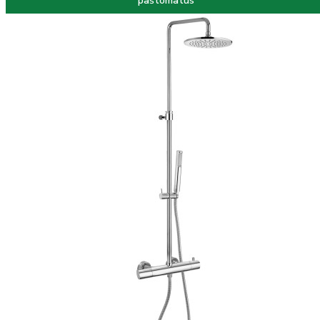
paštomatus