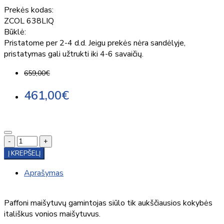
Prekės kodas:
ZCOL 638LIQ
Būklė:
Pristatome per 2-4 d.d. Jeigu prekės nėra sandėlyje,
pristatymas gali užtrukti iki 4-6 savaičių.
659,00€
461,00€
-
+
Į KREPŠELĮ
Aprašymas
Paffoni maišytuvų gamintojas siūlo tik aukščiausios kokybės
itališkus vonios maišytuvus.