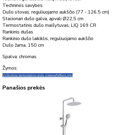
Techninės savybės:
Dušo stovas, reguliuojamo aukščio (77 - 126,5 cm)
Stacionari dušo galva, apvali Ø22,5 cm
Termostatinis dušo maišytuvas, LIQ 169 CR
Rankinis dušas
Rankinio dušo laikiklis, reguliuojamo aukščio
Dušo žarna, 150 cm
Spalva: chromas
Žymos:
Virštinkinė termostatinė dušo sistema
Paffoni
Light
Panašios prekės