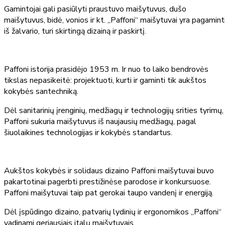
Gamintojai gali pasiūlyti praustuvo maišytuvus, dušo
maišytuvus, bidė, vonios ir kt. „Paffoni“ maišytuvai yra pagamint
iš žalvario, turi skirtingą dizainą ir paskirtį.
Paffoni istorija prasidėjo 1953 m. Ir nuo to laiko bendrovės
tikslas nepasikeitė: projektuoti, kurti ir gaminti tik aukštos
kokybės santechniką.
Dėl sanitarinių įrenginių, medžiagų ir technologijų srities tyrimų,
Paffoni sukuria maišytuvus iš naujausių medžiagų, pagal
šiuolaikines technologijas ir kokybės standartus.
Aukštos kokybės ir solidaus dizaino Paffoni maišytuvai buvo
pakartotinai pagerbti prestižinėse parodose ir konkursuose.
Paffoni maišytuvai taip pat gerokai taupo vandenį ir energiją.
Dėl įspūdingo dizaino, patvarių lydinių ir ergonomikos „Paffoni“
vadinami geriausiais italų maišytuvais.