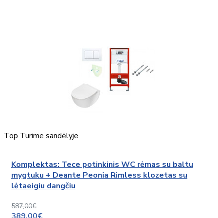
Top
Turime sandėlyje
Komplektas: Tece potinkinis WC rėmas su baltu
mygtuku + Deante Peonia Rimless klozetas su
lėtaeigiu dangčiu
587,00€
389,00€