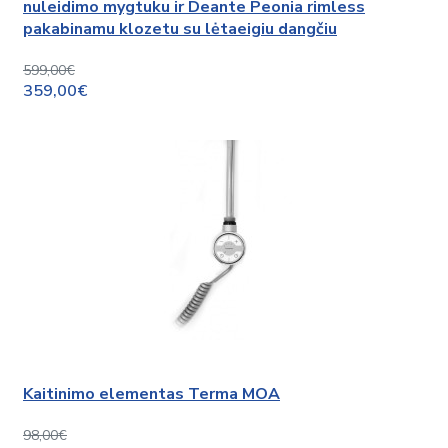
nuleidimo mygtuku ir Deante Peonia rimless
pakabinamu klozetu su lėtaeigiu dangčiu
599,00€
359,00€
Kaitinimo elementas Terma MOA
98,00€