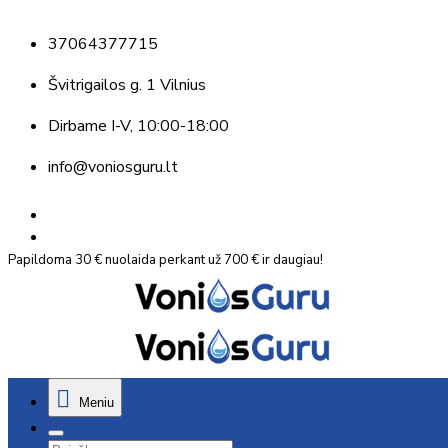
37064377715
Švitrigailos g. 1 Vilnius
Dirbame
I-V, 10:00-18:00
info@voniosguru.lt
Papildoma 30 € nuolaida perkant už 700 € ir daugiau!
Meniu