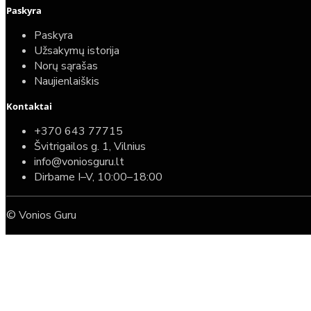
Paskyra
Paskyra
Užsakymų istorija
Norų sąrašas
Naujienlaiškis
Kontaktai
+370 643 77715
Švitrigailos g. 1, Vilnius
info@voniosguru.lt
Dirbame I–V, 10:00–18:00
© Vonios Guru