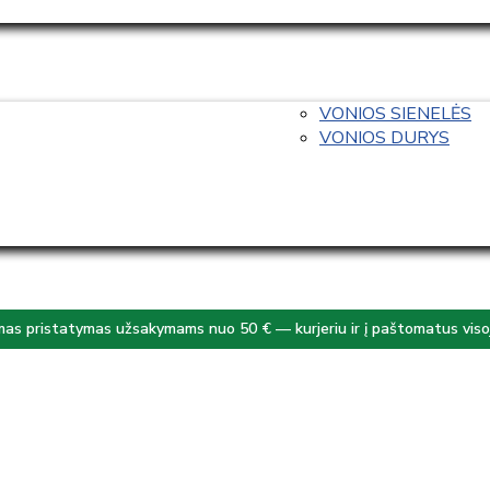
VONIOS SIENELĖS
VONIOS DURYS
s pristatymas užsakymams nuo 50 € — kurjeriu ir į paštomatus visoj