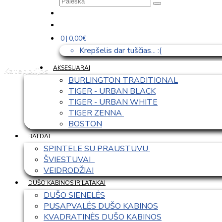
0 | 0,00€
Krepšelis dar tuščias... :(
AKSESUARAI
Kategorijos
BURLINGTON TRADITIONAL
TIGER - URBAN BLACK
TIGER - URBAN WHITE
TIGER ZENNA 
BOSTON
BALDAI
SPINTELE SU PRAUSTUVU 
ŠVIESTUVAI  
VEIDRODŽIAI
DUŠO KABINOS IR LATAKAI
DUŠO SIENELĖS
PUSAPVALĖS DUŠO KABINOS
KVADRATINĖS DUŠO KABINOS