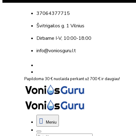
37064377715
Švitrigailos g. 1 Vilnius
Dirbame
I-V, 10:00-18:00
info@voniosguru.lt
Papildoma 30 € nuolaida perkant už 700 € ir daugiau!
Meniu