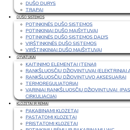
DUŠO DURYS
TRAPAI
DUŠO SISTEMOS
POTINKINĖS DUŠO SISTEMOS
POTINKINIAI DUŠO MAIŠYTUVAI
POTINKINĖS DUŠO SISTEMOS DALYS
VIRŠTINKINĖS DUŠO SISTEMOS
VIRŠTINKINIAI DUŠO MAIŠYTUVAI
GYVATUKAI
KAITINIMO ELEMENTAI (TENAI)
RANKŠLUOSČIŲ DŽIOVINTUVAI (ELEKTRINIAI
RANKŠLUOSČIŲ DŽIOVINTUVO AKSESUARAI
TERMOREGULIATORIAI
VARINIAI RANKŠLUOSČIŲ DŽIOVINTUVAI  (P
CIRKULIACIJA)
KLOZETAI IR RĖMAI
PAKABINAMI KLOZETAI
PASTATOMI KLOZETAI
PRISTATOMI KLOZETAI
POTINKINIŲ RĖMŲ IR PAKABINAMŲ WC 