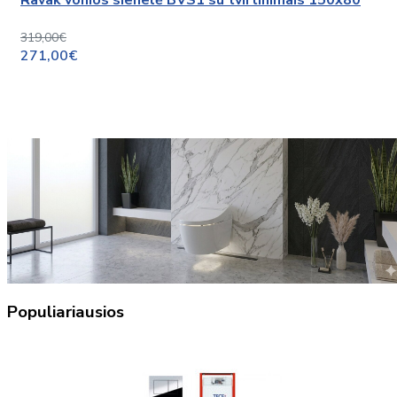
Ravak vonios sienelė BVS1 su tvirtinimais 150x80
319,00€
271,00€
Populiariausios