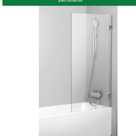
paštomatus