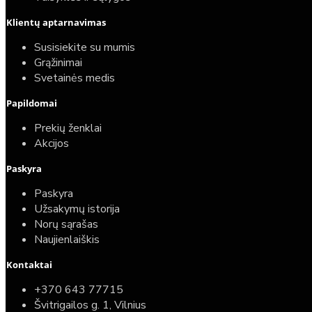
Klientų aptarnavimas
Susisiekite su mumis
Grąžinimai
Svetainės medis
Papildomai
Prekių ženklai
Akcijos
Paskyra
Paskyra
Užsakymų istorija
Norų sąrašas
Naujienlaiškis
Kontaktai
+370 643 77715
Švitrigailos g. 1, Vilnius