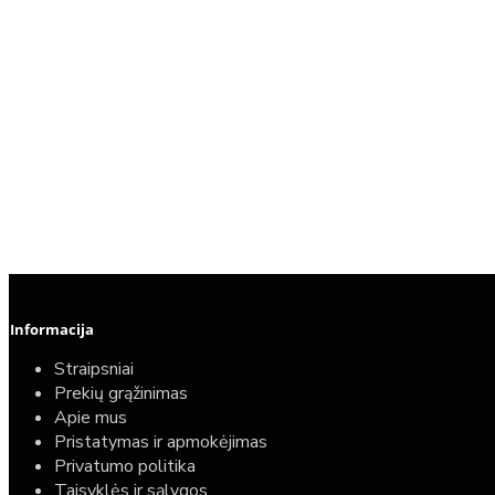
Informacija
Straipsniai
Prekių grąžinimas
Apie mus
Pristatymas ir apmokėjimas
Privatumo politika
Taisyklės ir sąlygos