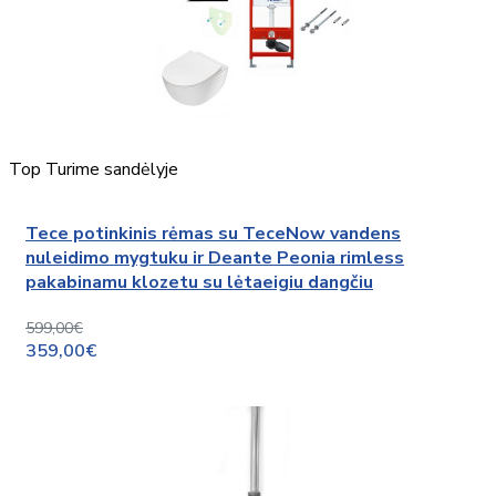
Top
Turime sandėlyje
Tece potinkinis rėmas su TeceNow vandens
nuleidimo mygtuku ir Deante Peonia rimless
pakabinamu klozetu su lėtaeigiu dangčiu
599,00€
359,00€