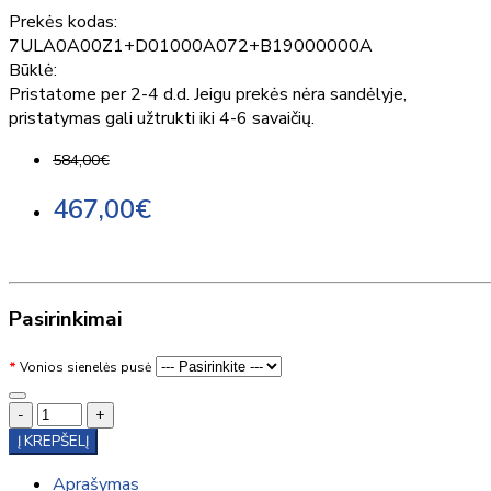
Prekės kodas:
7ULA0A00Z1+D01000A072+B19000000A
Būklė:
Pristatome per 2-4 d.d. Jeigu prekės nėra sandėlyje,
pristatymas gali užtrukti iki 4-6 savaičių.
584,00€
467,00€
Pasirinkimai
Vonios sienelės pusė
-
+
Į KREPŠELĮ
Aprašymas