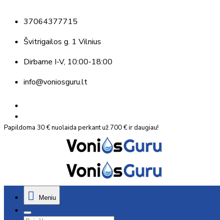
37064377715
Švitrigailos g. 1 Vilnius
Dirbame
I-V, 10:00-18:00
info@voniosguru.lt
Papildoma 30 € nuolaida perkant už 700 € ir daugiau!
Meniu