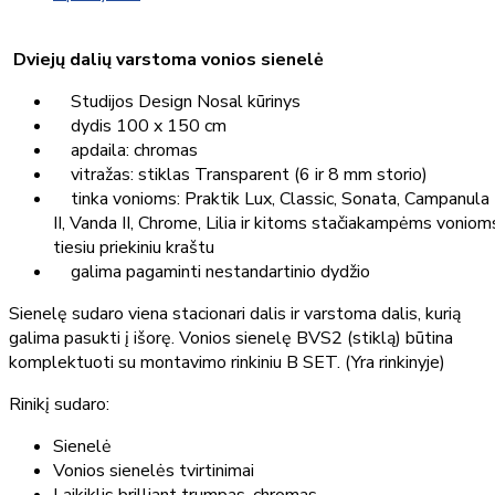
Dviejų dalių varstoma vonios sienelė
Studijos Design Nosal kūrinys
dydis 100 x 150 cm
apdaila: chromas
vitražas: stiklas Transparent (6 ir 8 mm storio)
tinka vonioms: Praktik Lux, Classic, Sonata, Campanula
II, Vanda II, Chrome, Lilia ir kitoms stačiakampėms voniom
tiesiu priekiniu kraštu
galima pagaminti nestandartinio dydžio
Sienelę sudaro viena stacionari dalis ir varstoma dalis, kurią
galima pasukti į išorę. Vonios sienelę BVS2 (stiklą) būtina
komplektuoti su montavimo rinkiniu B SET. (Yra rinkinyje)
Rinikį sudaro:
Sienelė
Vonios sienelės tvirtinimai
Laikiklis brilliant trumpas, chromas