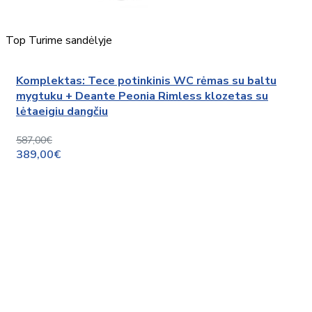
Top
Turime sandėlyje
Komplektas: Tece potinkinis WC rėmas su baltu
mygtuku + Deante Peonia Rimless klozetas su
lėtaeigiu dangčiu
587,00€
389,00€