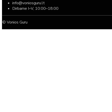
info@voniosguru.lt
Dirbame I–V, 10:00–18:00
© Vonios Guru