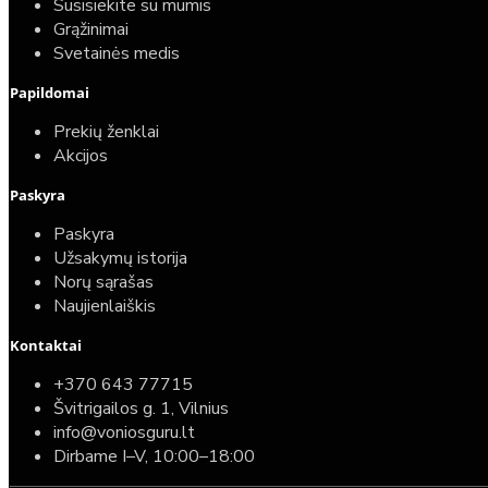
Susisiekite su mumis
Grąžinimai
Svetainės medis
Papildomai
Prekių ženklai
Akcijos
Paskyra
Paskyra
Užsakymų istorija
Norų sąrašas
Naujienlaiškis
Kontaktai
+370 643 77715
Švitrigailos g. 1, Vilnius
info@voniosguru.lt
Dirbame I–V, 10:00–18:00