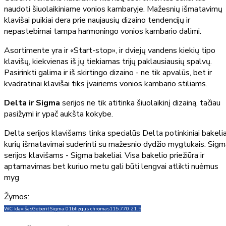
naudoti šiuolaikiniame vonios kambaryje. Mažesnių išmatavimų
klavišai puikiai dera prie naujausių dizaino tendencijų ir
nepastebimai tampa harmoningo vonios kambario dalimi.
Asortimente yra ir «Start-stop», ir dviejų vandens kiekių tipo
klavišų, kiekvienas iš jų tiekiamas trijų paklausiausių spalvų.
Pasirinkti galima ir iš skirtingo dizaino - ne tik apvalūs, bet ir
kvadratinai klavišai tiks įvairiems vonios kambario stiliams.
Delta ir Sigma
serijos ne tik atitinka šiuolaikinį dizainą, tačiau
pasižymi ir ypač aukšta kokybe.
Delta serijos klavišams tinka specialūs Delta potinkiniai bakelia
kurių išmatavimai suderinti su mažesnio dydžio mygtukais. Sigm
serijos klavišams - Sigma bakeliai. Visa bakelio priežiūra ir
aptarnavimas bet kuriuo metu gali būti lengvai atlikti nuėmus
myg
Žymos:
WC klavišas
Geberit
Sigma 01
blizgus chromas
115.770.21.5