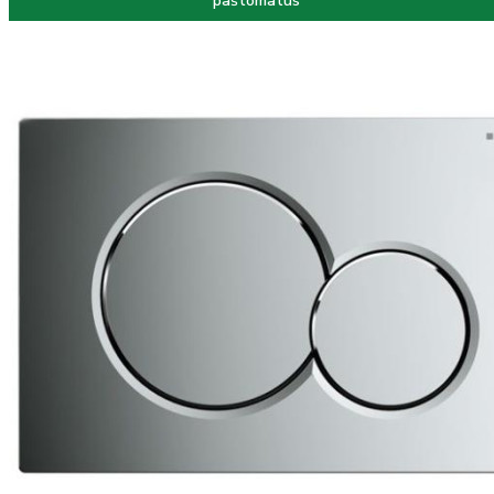
paštomatus