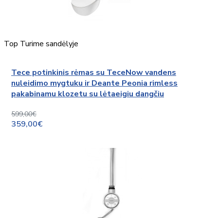
Top
Turime sandėlyje
Tece potinkinis rėmas su TeceNow vandens
nuleidimo mygtuku ir Deante Peonia rimless
pakabinamu klozetu su lėtaeigiu dangčiu
599,00€
359,00€