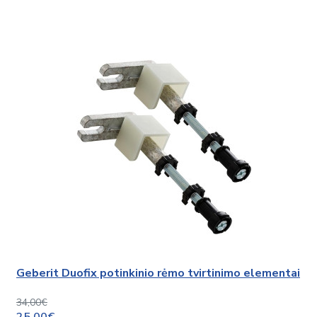
Geberit Duofix potinkinio rėmo tvirtinimo elementai
34,00€