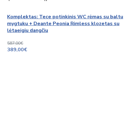
Komplektas: Tece potinkinis WC rėmas su baltu
mygtuku + Deante Peonia Rimless klozetas su
lėtaeigiu dangčiu
587,00€
389,00€