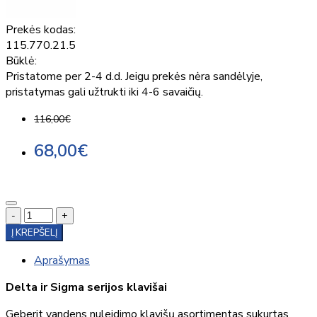
Prekės kodas:
115.770.21.5
Būklė:
Pristatome per 2-4 d.d. Jeigu prekės nėra sandėlyje,
pristatymas gali užtrukti iki 4-6 savaičių.
116,00€
68,00€
-
+
Į KREPŠELĮ
Aprašymas
Delta ir Sigma serijos klavišai
Geberit vandens nuleidimo klavišų asortimentas sukurtas