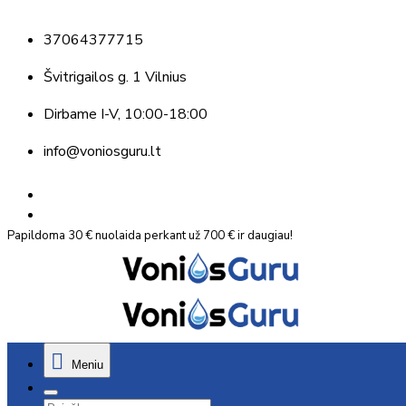
37064377715
Švitrigailos g. 1 Vilnius
Dirbame
I-V, 10:00-18:00
info@voniosguru.lt
Papildoma 30 € nuolaida perkant už 700 € ir daugiau!
Meniu