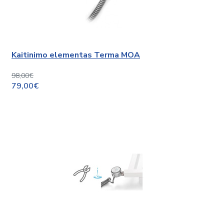
Kaitinimo elementas Terma MOA
98,00€
79,00€