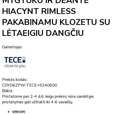
MYGTUKU IR DEANTE
HIACYNT RIMLESS
PAKABINAMU KLOZETU SU
LĖTAEIGIU DANGČIU
Gamintojas
Prekės kodas:
CDYD6ZPW-TECE+9240600
Būklė:
Pristatome per 2-4 d.d. Jeigu prekės nėra sandėlyje,
pristatymas gali užtrukti iki 4-6 savaičių.
688,00€