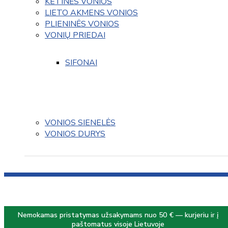
KETINĖS VONIOS
LIETO AKMENS VONIOS
PLIENINĖS VONIOS
VONIŲ PRIEDAI
SIFONAI
VONIOS SIENELĖS
VONIOS DURYS
Nemokamas pristatymas užsakymams nuo 50 € — kurjeriu ir į
paštomatus visoje Lietuvoje