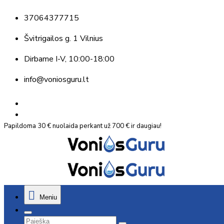
37064377715
Švitrigailos g. 1 Vilnius
Dirbame
I-V, 10:00-18:00
info@voniosguru.lt
Papildoma 30 € nuolaida perkant už 700 € ir daugiau!
Meniu