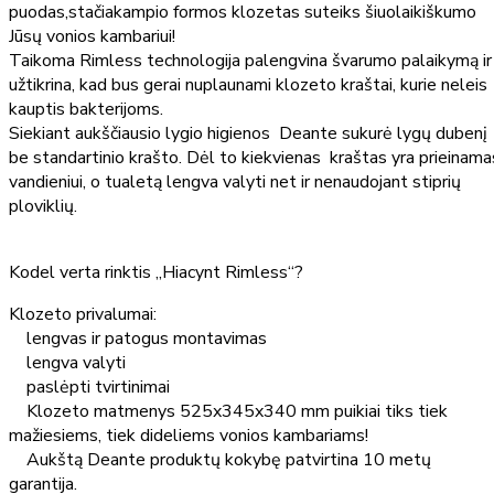
puodas,stačiakampio formos klozetas suteiks šiuolaikiškumo
Jūsų vonios kambariui!
Taikoma Rimless technologija palengvina švarumo palaikymą ir
užtikrina, kad bus gerai nuplaunami klozeto kraštai, kurie neleis
kauptis bakterijoms.
Siekiant aukščiausio lygio higienos Deante sukurė lygų dubenį
be standartinio krašto. Dėl to kiekvienas kraštas yra prieinama
vandieniui, o tualetą lengva valyti net ir nenaudojant stiprių
ploviklių.
Kodel verta rinktis „Hiacynt Rimless“?
Klozeto privalumai:
lengvas ir patogus montavimas
lengva valyti
paslėpti tvirtinimai
Klozeto matmenys 525x345x340 mm puikiai tiks tiek
mažiesiems, tiek dideliems vonios kambariams!
Aukštą Deante produktų kokybę patvirtina 10 metų
garantija.