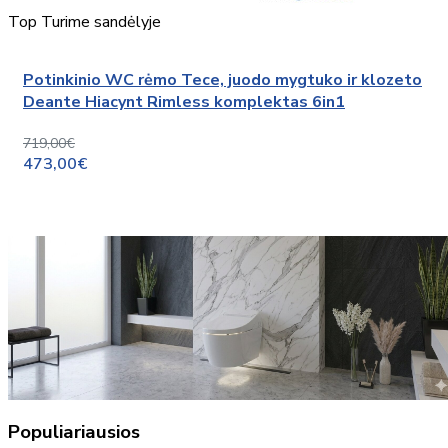
Top
Turime sandėlyje
Potinkinio WC rėmo Tece, juodo mygtuko ir klozeto
Deante Hiacynt Rimless komplektas 6in1
719,00€
473,00€
Populiariausios