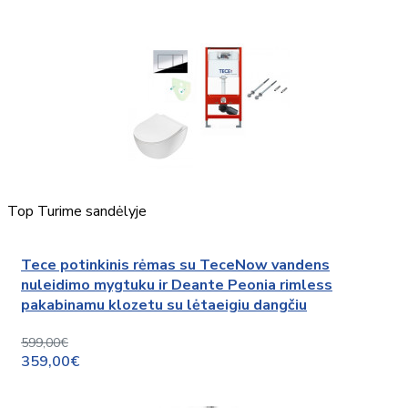
Top
Turime sandėlyje
Tece potinkinis rėmas su TeceNow vandens
nuleidimo mygtuku ir Deante Peonia rimless
pakabinamu klozetu su lėtaeigiu dangčiu
599,00€
359,00€