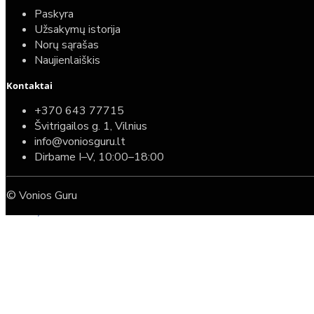
Paskyra
Užsakymų istorija
Norų sąrašas
Naujienlaiškis
Kontaktai
Top
Turime sandėlyje
+370 643 77715
Švitrigailos g. 1, Vilnius
Komplektas: Tece potinkinis WC rėmas su baltu
info@voniosguru.lt
mygtuku + Deante Peonia Rimless klozetas su
Dirbame I–V, 10:00–18:00
lėtaeigiu dangčiu
© Vonios Guru
587,00€
389,00€