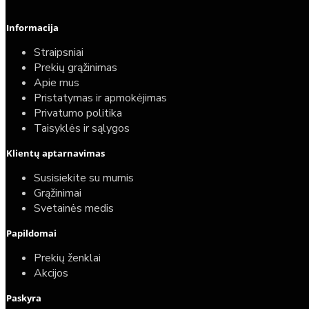
Informacija
Straipsniai
Prekių grąžinimas
Apie mus
Pristatymas ir apmokėjimas
Privatumo politika
Taisyklės ir sąlygos
Elektrinio gyvatuko paruošimo paslauga
Klientų aptarnavimas
40,00€
Susisiekite su mumis
25,00€
Grąžinimai
Svetainės medis
Papildomai
Prekių ženklai
Akcijos
Paskyra