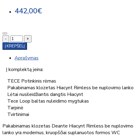
442,00€
-
+
Į KREPŠELĮ
Aprašymas
Į komplektą įeina:
TECE Potinkinis rėmas
Pakabinamas klozetas Hiacynt Rimless be nuplovimo lanko
Lėtai nusileidžiantis dangtis Hiacynt
Tece Loop baltas nuleidimo mygtukas
Tarpinė
Tvirtinimai
Pakabinamas klozetas Deante Hiacynt Rimless be nuplovimo
lanko yra modernus, kruopščiai suplanuotos formos WC