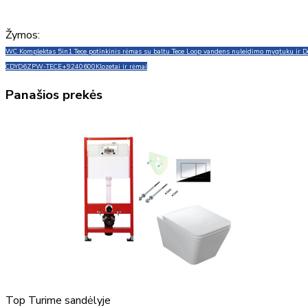
Žymos:
WC Komplektas 5in1 Tece potinkinis rėmas su baltu Tece Loop vandens nuleidimo mygtuku ir D
CDYD6ZPW-TECE+9240600
Klozetai ir rėmai
Panašios prekės
Top
Turime sandėlyje