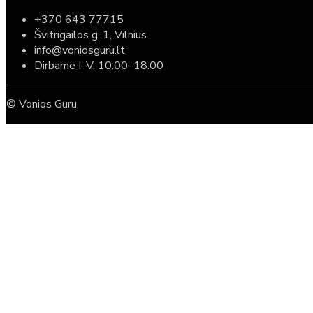
+370 643 77715
Švitrigailos g. 1, Vilnius
info@voniosguru.lt
Dirbame I–V, 10:00–18:00
© Vonios Guru