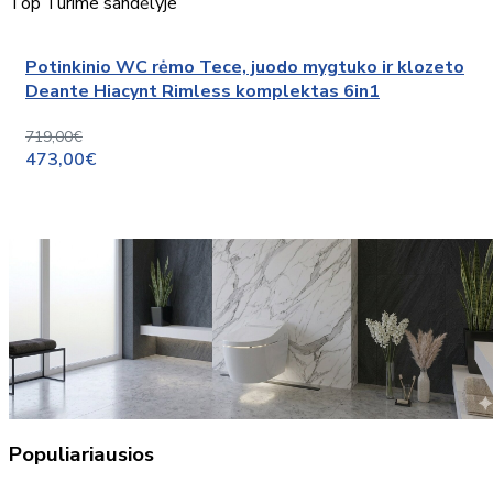
Top
Turime sandėlyje
Potinkinio WC rėmo Tece, juodo mygtuko ir klozeto
Deante Hiacynt Rimless komplektas 6in1
719,00€
473,00€
Populiariausios