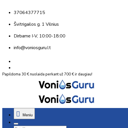
37064377715
Švitrigailos g. 1 Vilnius
Dirbame
I-V, 10:00-18:00
info@voniosguru.lt
Papildoma 30 € nuolaida perkant už 700 € ir daugiau!
Meniu