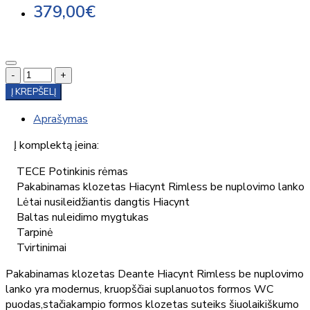
379,00€
-
+
Į KREPŠELĮ
Aprašymas
Į komplektą įeina:
TECE Potinkinis rėmas
Pakabinamas klozetas Hiacynt Rimless be nuplovimo lanko
Lėtai nusileidžiantis dangtis Hiacynt
Baltas nuleidimo mygtukas
Tarpinė
Tvirtinimai
Pakabinamas klozetas Deante Hiacynt Rimless be nuplovimo
lanko yra modernus, kruopščiai suplanuotos formos WC
puodas,stačiakampio formos klozetas suteiks šiuolaikiškumo