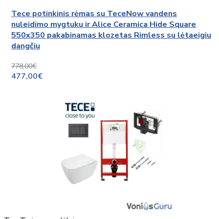
Tece potinkinis rėmas su TeceNow vandens
nuleidimo mygtuku ir Alice Ceramica Hide Square
550x350 pakabinamas klozetas Rimless su lėtaeigiu
dangčiu
778,00€
477,00€