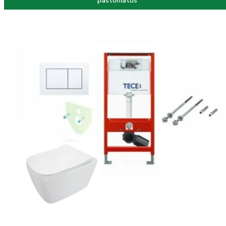
paštomatus