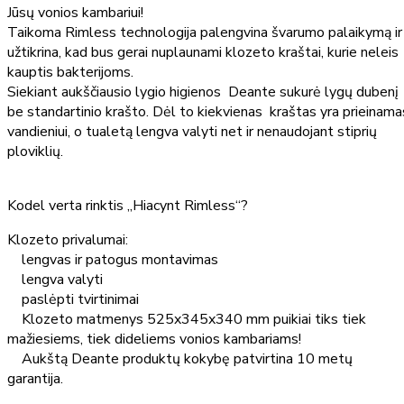
Jūsų vonios kambariui!
Taikoma Rimless technologija palengvina švarumo palaikymą ir
užtikrina, kad bus gerai nuplaunami klozeto kraštai, kurie neleis
kauptis bakterijoms.
Siekiant aukščiausio lygio higienos Deante sukurė lygų dubenį
be standartinio krašto. Dėl to kiekvienas kraštas yra prieinama
vandieniui, o tualetą lengva valyti net ir nenaudojant stiprių
ploviklių.
Kodel verta rinktis „Hiacynt Rimless“?
Klozeto privalumai:
lengvas ir patogus montavimas
lengva valyti
paslėpti tvirtinimai
Klozeto matmenys 525x345x340 mm puikiai tiks tiek
mažiesiems, tiek dideliems vonios kambariams!
Aukštą Deante produktų kokybę patvirtina 10 metų
garantija.