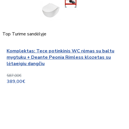
Top
Turime sandėlyje
Komplektas: Tece potinkinis WC rėmas su baltu
mygtuku + Deante Peonia Rimless klozetas su
lėtaeigiu dangčiu
587,00€
389,00€