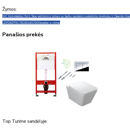
Žymos:
WC Komplektas 5in1 Tece potinkinis rėmas su baltu vandens nuleidimo mygtuku ir Deante Hiac
CDYD6ZPW-TECE9240700
Klozetai ir rėmai
Panašios prekės
Top
Turime sandėlyje