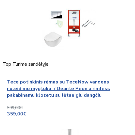
Top
Turime sandėlyje
Tece potinkinis rėmas su TeceNow vandens
nuleidimo mygtuku ir Deante Peonia rimless
pakabinamu klozetu su lėtaeigiu dangčiu
599,00€
359,00€