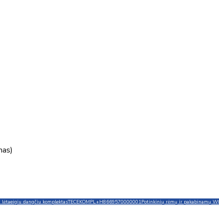
mas)
 lėtaeigiu dangčiu komplektas
TECEKOMPL+H8669570000001
Potinkinių rėmų ir pakabinamų W