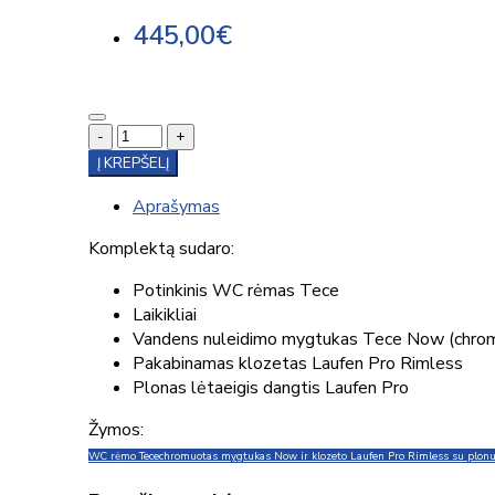
445,00€
-
+
Į KREPŠELĮ
Aprašymas
Komplektą sudaro:
Potinkinis WC rėmas Tece
Laikikliai
Vandens nuleidimo mygtukas Tece Now (chro
Pakabinamas klozetas Laufen Pro Rimless
Plonas lėtaeigis dangtis Laufen Pro
Žymos:
WC rėmo Tece
chromuotas mygtukas Now ir klozeto Laufen Pro Rimless su plonu