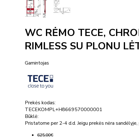
WC RĖMO TECE, CHRO
RIMLESS SU PLONU LĖ
Gamintojas
Prekės kodas:
TECEKOMPL+H8669570000001
Būklė:
Pristatome per 2-4 d.d. Jeigu prekės nėra sandėlyje, p
625,00€