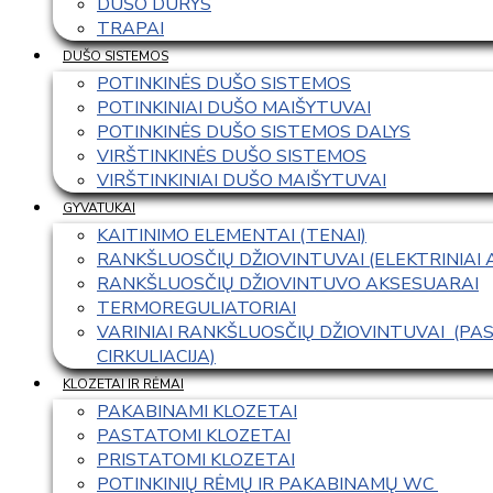
DUŠO DURYS
TRAPAI
DUŠO SISTEMOS
POTINKINĖS DUŠO SISTEMOS
POTINKINIAI DUŠO MAIŠYTUVAI
POTINKINĖS DUŠO SISTEMOS DALYS
VIRŠTINKINĖS DUŠO SISTEMOS
VIRŠTINKINIAI DUŠO MAIŠYTUVAI
GYVATUKAI
KAITINIMO ELEMENTAI (TENAI)
RANKŠLUOSČIŲ DŽIOVINTUVAI (ELEKTRINIAI
RANKŠLUOSČIŲ DŽIOVINTUVO AKSESUARAI
TERMOREGULIATORIAI
VARINIAI RANKŠLUOSČIŲ DŽIOVINTUVAI  (P
CIRKULIACIJA)
KLOZETAI IR RĖMAI
PAKABINAMI KLOZETAI
PASTATOMI KLOZETAI
PRISTATOMI KLOZETAI
POTINKINIŲ RĖMŲ IR PAKABINAMŲ WC 