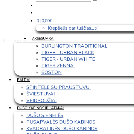
0 | 0,00€
Krepšelis dar tuščias... :(
AKSESUARAI
Kategorijos
BURLINGTON TRADITIONAL
TIGER - URBAN BLACK
TIGER - URBAN WHITE
TIGER ZENNA 
BOSTON
BALDAI
SPINTELE SU PRAUSTUVU 
ŠVIESTUVAI  
VEIDRODŽIAI
DUŠO KABINOS IR LATAKAI
DUŠO SIENELĖS
PUSAPVALĖS DUŠO KABINOS
KVADRATINĖS DUŠO KABINOS