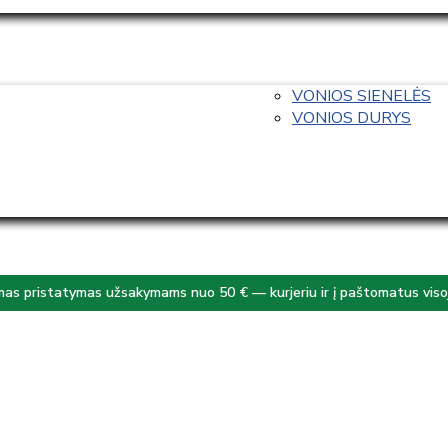
VONIOS SIENELĖS
VONIOS DURYS
s pristatymas užsakymams nuo 50 € — kurjeriu ir į paštomatus visoj