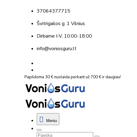
37064377715
Švitrigailos g. 1 Vilnius
Dirbame
I-V, 10:00-18:00
info@voniosguru.lt
Papildoma 30 € nuolaida perkant už 700 € ir daugiau!
Meniu