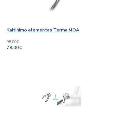
Kaitinimo elementas Terma MOA
98,00€
79,00€