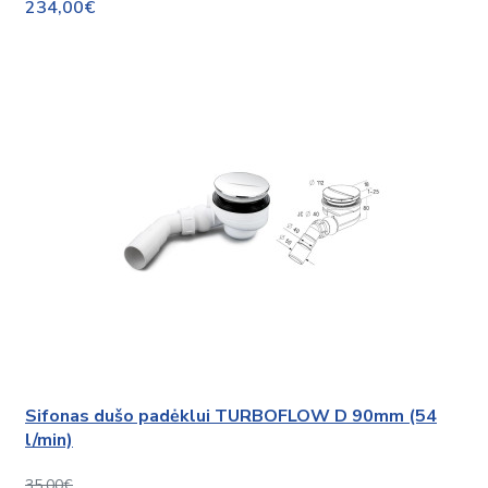
234,00€
Sifonas dušo padėklui TURBOFLOW D 90mm (54
l/min)
35,00€