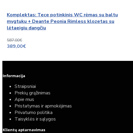
Komplektas: Tece potinkinis WC rėmas su baltu
mygtuku + Deante Peonia Rimless klozetas su
lėtaeigiu dangčiu
587,00€
389,00€
Informacija
Straipsniai
Prekių grąžinimas
Apie mus
Pristatymas ir apmokėjimas
Privatumo politika
Taisyklės ir sąlygos
Klientų aptarnavimas