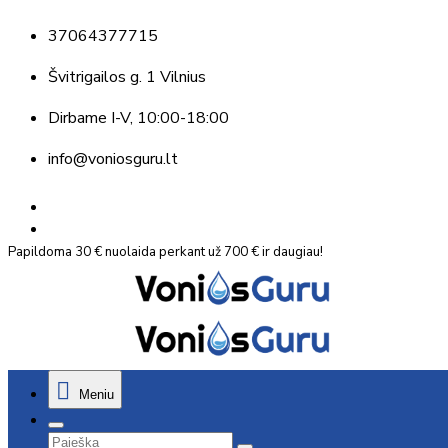
37064377715
Švitrigailos g. 1 Vilnius
Dirbame
I-V, 10:00-18:00
info@voniosguru.lt
Papildoma 30 € nuolaida perkant už 700 € ir daugiau!
Meniu