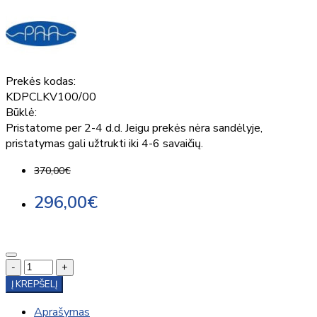
Prekės kodas:
KDPCLKV100/00
Būklė:
Pristatome per 2-4 d.d. Jeigu prekės nėra sandėlyje,
pristatymas gali užtrukti iki 4-6 savaičių.
370,00€
296,00€
-
+
Į KREPŠELĮ
Aprašymas