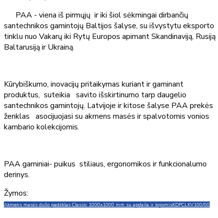
PAA - viena iš pirmųjų ir iki šiol sėkmingai dirbančių
santechnikos gamintojų Baltijos šalyse, su išvystytu eksporto
tinklu nuo Vakarų iki Rytų Europos apimant Skandinaviją, Rusiją
Baltarusiją ir Ukrainą.
Kūrybiškumo, inovacijų pritaikymas kuriant ir gaminant
produktus, suteikia savito išskirtinumo tarp daugelio
santechnikos gamintojų. Latvijoje ir kitose šalyse PAA prekės
ženklas asocijuojasi su akmens masės ir spalvotomis vonios
kambario kolekcijomis.
PAA gaminiai- puikus stiliaus, ergonomikos ir funkcionalumo
derinys.
Žymos:
Akmens masės dušo padėklas Classic 1000x1000 mm su apdaila ir kojomis
KDPCLKV100/00