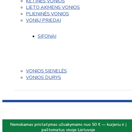
KETINĖS VONIOS
LIETO AKMENS VONIOS
PLIENINĖS VONIOS
VONIŲ PRIEDAI
SIFONAI
VONIOS SIENELĖS
VONIOS DURYS
Nemokamas pristatymas užsakymams nuo 50 € — kurjeriu ir į
paštomatus visoje Lietuvoje