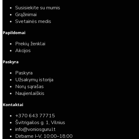
Susisiekite su mumis
Grąžinimai
Svetainės medis
Papildomai
Prekių ženklai
Akcijos
Paskyra
Paskyra
Užsakymų istorija
Norų sąrašas
Naujienlaiškis
Kontaktai
+370 643 77715
Švitrigailos g. 1, Vilnius
info@voniosguru.lt
Dirbame I–V, 10:00–18:00