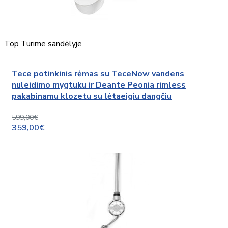
Top
Turime sandėlyje
Tece potinkinis rėmas su TeceNow vandens
nuleidimo mygtuku ir Deante Peonia rimless
pakabinamu klozetu su lėtaeigiu dangčiu
599,00€
359,00€