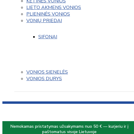
KETINĖS VONIOS
LIETO AKMENS VONIOS
PLIENINĖS VONIOS
VONIŲ PRIEDAI
SIFONAI
VONIOS SIENELĖS
VONIOS DURYS
Nemokamas pristatymas užsakymams nuo 50 € — kurjeriu ir į
paštomatus visoje Lietuvoje