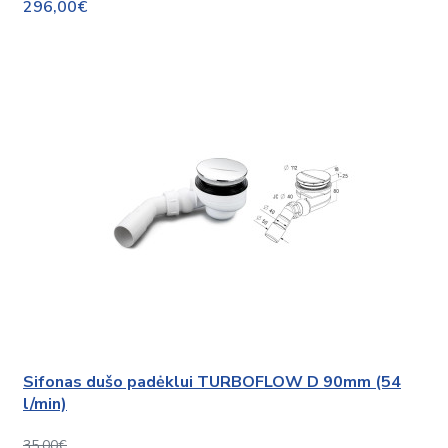
296,00€
Sifonas dušo padėklui TURBOFLOW D 90mm (54
l/min)
35,00€