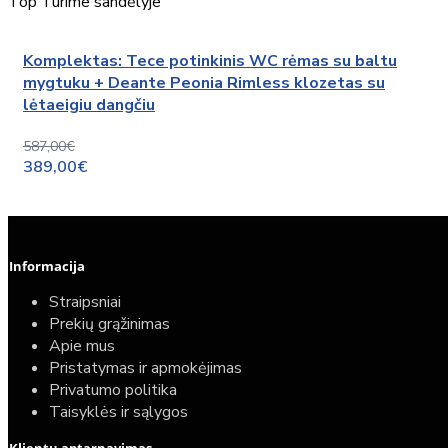
Top
Turime sandėlyje
Komplektas: Tece potinkinis WC rėmas su baltu
mygtuku + Deante Peonia Rimless klozetas su
lėtaeigiu dangčiu
587,00€
389,00€
Informacija
Straipsniai
Prekių grąžinimas
Apie mus
Pristatymas ir apmokėjimas
Privatumo politika
Taisyklės ir sąlygos