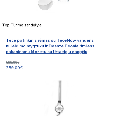
Top
Turime sandėlyje
Tece potinkinis rėmas su TeceNow vandens
nuleidimo mygtuku ir Deante Peonia rimless
pakabinamu klozetu su lėtaeigiu dangčiu
599,00€
359,00€