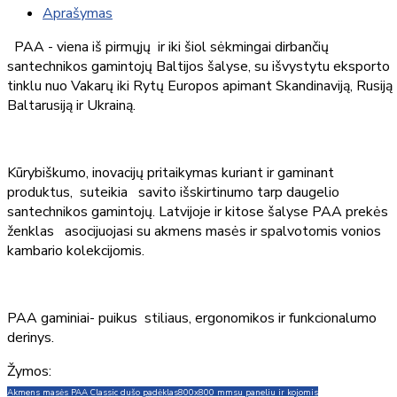
Aprašymas
PAA - viena iš pirmųjų ir iki šiol sėkmingai dirbančių
santechnikos gamintojų Baltijos šalyse, su išvystytu eksporto
tinklu nuo Vakarų iki Rytų Europos apimant Skandinaviją, Rusiją
Baltarusiją ir Ukrainą.
Kūrybiškumo, inovacijų pritaikymas kuriant ir gaminant
produktus, suteikia savito išskirtinumo tarp daugelio
santechnikos gamintojų. Latvijoje ir kitose šalyse PAA prekės
ženklas asocijuojasi su akmens masės ir spalvotomis vonios
kambario kolekcijomis.
PAA gaminiai- puikus stiliaus, ergonomikos ir funkcionalumo
derinys.
Žymos:
Akmens masės PAA Classic dušo padėklas
800x800 mm
su paneliu ir kojomis