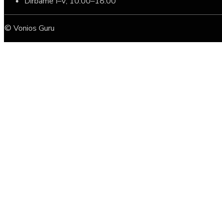
Dirbame I–V, 10:00–18:00
© Vonios Guru