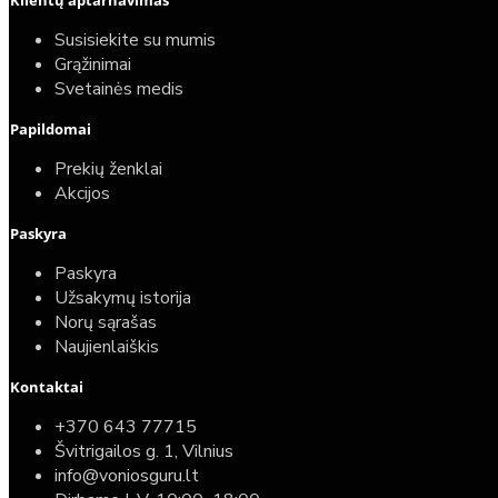
Klientų aptarnavimas
Susisiekite su mumis
Grąžinimai
Svetainės medis
Papildomai
Prekių ženklai
Akcijos
Paskyra
Paskyra
Užsakymų istorija
Norų sąrašas
Naujienlaiškis
Kontaktai
+370 643 77715
Švitrigailos g. 1, Vilnius
info@voniosguru.lt