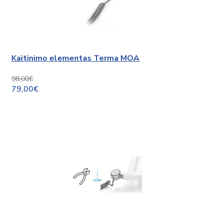
Kaitinimo elementas Terma MOA
98,00€
79,00€