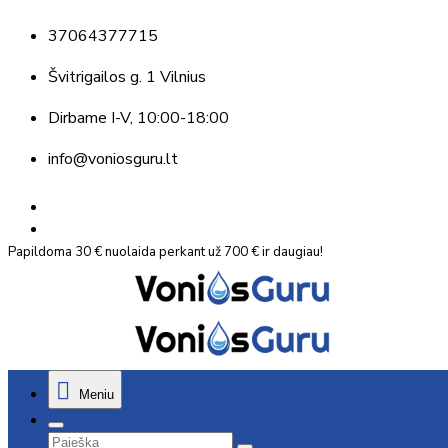
37064377715
Švitrigailos g. 1 Vilnius
Dirbame
I-V, 10:00-18:00
info@voniosguru.lt
Papildoma 30 € nuolaida perkant už 700 € ir daugiau!
Meniu