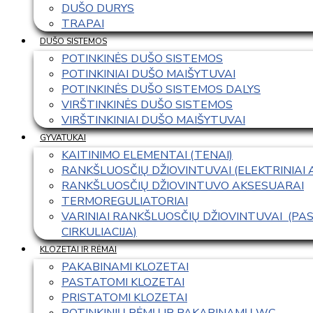
DUŠO DURYS
TRAPAI
DUŠO SISTEMOS
POTINKINĖS DUŠO SISTEMOS
POTINKINIAI DUŠO MAIŠYTUVAI
POTINKINĖS DUŠO SISTEMOS DALYS
VIRŠTINKINĖS DUŠO SISTEMOS
VIRŠTINKINIAI DUŠO MAIŠYTUVAI
GYVATUKAI
KAITINIMO ELEMENTAI (TENAI)
RANKŠLUOSČIŲ DŽIOVINTUVAI (ELEKTRINIAI
RANKŠLUOSČIŲ DŽIOVINTUVO AKSESUARAI
TERMOREGULIATORIAI
VARINIAI RANKŠLUOSČIŲ DŽIOVINTUVAI  (P
CIRKULIACIJA)
KLOZETAI IR RĖMAI
PAKABINAMI KLOZETAI
PASTATOMI KLOZETAI
PRISTATOMI KLOZETAI
POTINKINIŲ RĖMŲ IR PAKABINAMŲ WC 