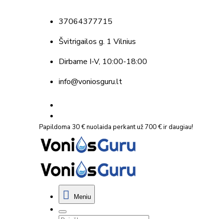
37064377715
Švitrigailos g. 1 Vilnius
Dirbame
I-V, 10:00-18:00
info@voniosguru.lt
Papildoma 30 € nuolaida perkant už 700 € ir daugiau!
Meniu