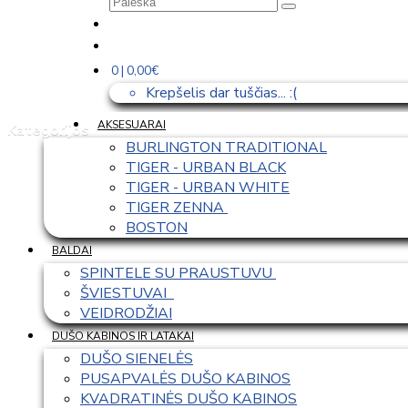
0 | 0,00€
Krepšelis dar tuščias... :(
AKSESUARAI
Kategorijos
BURLINGTON TRADITIONAL
TIGER - URBAN BLACK
TIGER - URBAN WHITE
TIGER ZENNA 
BOSTON
BALDAI
SPINTELE SU PRAUSTUVU 
ŠVIESTUVAI  
VEIDRODŽIAI
DUŠO KABINOS IR LATAKAI
DUŠO SIENELĖS
PUSAPVALĖS DUŠO KABINOS
KVADRATINĖS DUŠO KABINOS