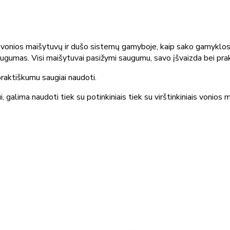
 vonios maišytuvų ir dušo sistemų gamyboje, kaip sako gamyklos
gumas. Visi maišytuvai pasižymi saugumu, savo įšvaizda bei prak
praktiškumu saugiai naudoti.
alima naudoti tiek su potinkiniais tiek su virštinkiniais vonios m