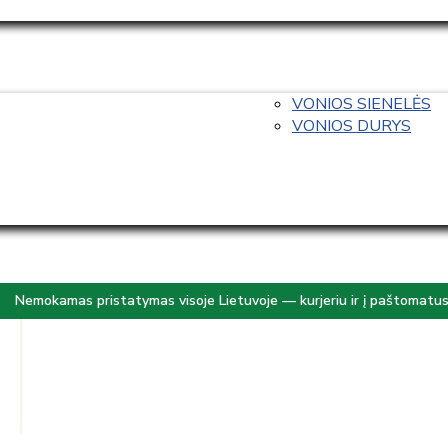
VONIOS SIENELĖS
VONIOS DURYS
Nemokamas pristatymas visoje Lietuvoje — kurjeriu ir į paštomatu