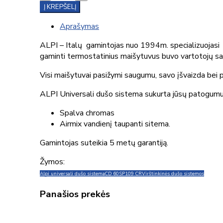
Į KREPŠELĮ
Aprašymas
ALPI – Italų gamintojas nuo 1994m. specializuojasi
gaminti termostatinius maišytuvus buvo vartotojų sau
Visi maišytuvai pasižymi saugumu, savo įšvaizda bei 
ALPI Universali dušo sistema sukurta jūsų patogumui, g
Spalva chromas
Airmix vandienį taupanti sitema.
Gamintojas suteikia 5 metų garantiją.
Žymos:
Alpi universali dušo sistema
CD 60SP109 CR
Virštinkinės dušo sistemos
Panašios prekės