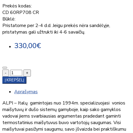
Prekės kodas:
CD 60RP708 CR
Būklė:
Pristatome per 2-4 d.d. Jeigu prekės nėra sandėlyje,
pristatymas gali užtrukti iki 4-6 savaičių.
330,00€
-
+
Į KREPŠELĮ
Aprašymas
ALPI – Italų gamintojas nuo 1994m. specializuojasi vonios
maišytuvų ir dušo sistemų gamyboje, kaip sako gamyklos
vadovai jiems svarbiausias argumentas pradedant gaminti
termostatinius maišytuvus buvo vartotojų saugumas. Visi
maišytuvai pasižymi saugumu, savo įšvaizda bei praktiškumu