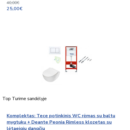
40,00€
25,00€
Top
Turime sandėlyje
Komplektas: Tece potinkinis WC rėmas su baltu
mygtuku + Deante Peonia Rimless klozetas su
lėtaeigiu dangčiu