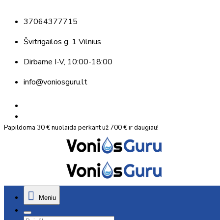
37064377715
Švitrigailos g. 1 Vilnius
Dirbame
I-V, 10:00-18:00
info@voniosguru.lt
Papildoma 30 € nuolaida perkant už 700 € ir daugiau!
Meniu