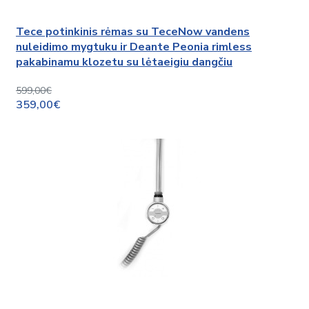
Tece potinkinis rėmas su TeceNow vandens
nuleidimo mygtuku ir Deante Peonia rimless
pakabinamu klozetu su lėtaeigiu dangčiu
599,00€
359,00€