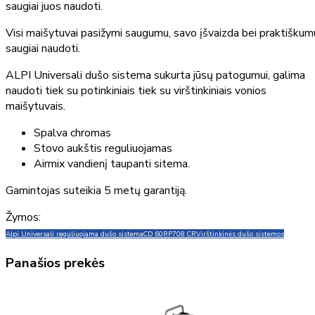
saugiai juos naudoti.
Visi maišytuvai pasižymi saugumu, savo įšvaizda bei praktiškum
saugiai naudoti.
ALPI Universali dušo sistema sukurta jūsų patogumui, galima
naudoti tiek su potinkiniais tiek su virštinkiniais vonios
maišytuvais.
Spalva chromas
Stovo aukštis reguliuojamas
Airmix vandienį taupanti sitema.
Gamintojas suteikia 5 metų garantiją.
Žymos:
Alpi Universali reguliuojama dušo sistema
CD 60RP708 CR
Virštinkinės dušo sistemos
Panašios prekės