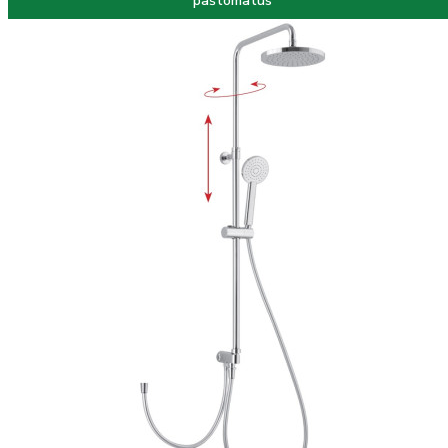
paštomatus