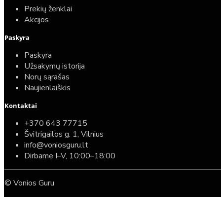
Prekių ženklai
Akcijos
Paskyra
Paskyra
Užsakymų istorija
Norų sąrašas
Naujienlaiškis
Kontaktai
+370 643 77715
Švitrigailos g. 1, Vilnius
info@voniosguru.lt
Dirbame I–V, 10:00–18:00
© Vonios Guru