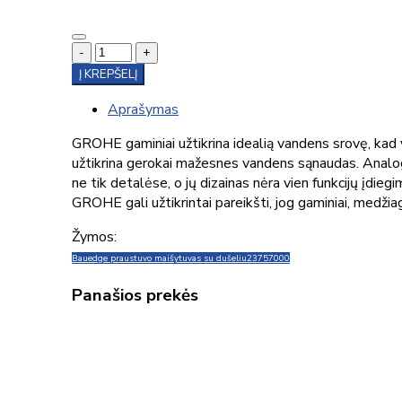
-
+
Į KREPŠELĮ
Aprašymas
GROHE gaminiai užtikrina idealią vandens srovę, kad
užtikrina gerokai mažesnes vandens sąnaudas. Analogų
ne tik detalėse, o jų dizainas nėra vien funkcijų įd
GROHE gali užtikrintai pareikšti, jog gaminiai, medžia
Žymos:
Bauedge praustuvo maišytuvas su dušeliu
23757000
Panašios prekės