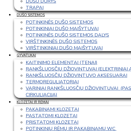
DUŠO DURYS
TRAPAI
DUŠO SISTEMOS
POTINKINĖS DUŠO SISTEMOS
POTINKINIAI DUŠO MAIŠYTUVAI
POTINKINĖS DUŠO SISTEMOS DALYS
VIRŠTINKINĖS DUŠO SISTEMOS
VIRŠTINKINIAI DUŠO MAIŠYTUVAI
GYVATUKAI
KAITINIMO ELEMENTAI (TENAI)
RANKŠLUOSČIŲ DŽIOVINTUVAI (ELEKTRINIAI
RANKŠLUOSČIŲ DŽIOVINTUVO AKSESUARAI
TERMOREGULIATORIAI
VARINIAI RANKŠLUOSČIŲ DŽIOVINTUVAI  (P
CIRKULIACIJA)
KLOZETAI IR RĖMAI
PAKABINAMI KLOZETAI
PASTATOMI KLOZETAI
PRISTATOMI KLOZETAI
POTINKINIŲ RĖMŲ IR PAKABINAMŲ WC 