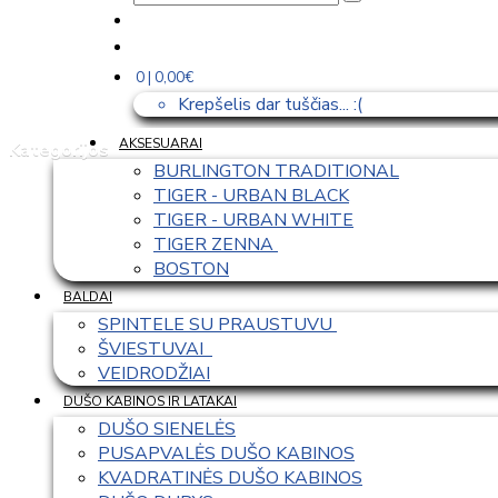
0 | 0,00€
Krepšelis dar tuščias... :(
AKSESUARAI
Kategorijos
BURLINGTON TRADITIONAL
TIGER - URBAN BLACK
TIGER - URBAN WHITE
TIGER ZENNA 
BOSTON
BALDAI
SPINTELE SU PRAUSTUVU 
ŠVIESTUVAI  
VEIDRODŽIAI
DUŠO KABINOS IR LATAKAI
DUŠO SIENELĖS
PUSAPVALĖS DUŠO KABINOS
KVADRATINĖS DUŠO KABINOS