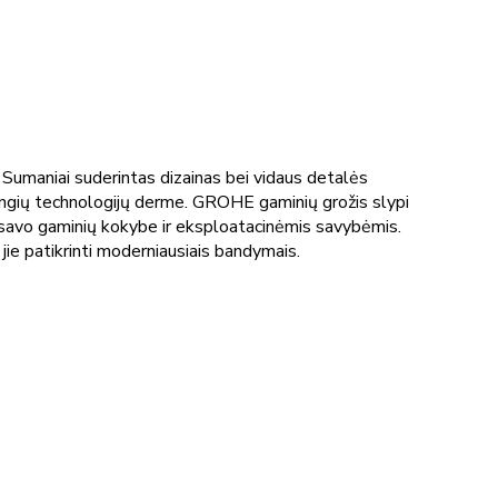
umaniai suderintas dizainas bei vidaus detalės
žangių technologijų derme. GROHE gaminių grožis slypi
i savo gaminių kokybe ir eksploatacinėmis savybėmis.
jie patikrinti moderniausiais bandymais.