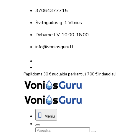
37064377715
Švitrigailos g. 1 Vilnius
Dirbame
I-V, 10:00-18:00
info@voniosguru.lt
Papildoma 30 € nuolaida perkant už 700 € ir daugiau!
Meniu