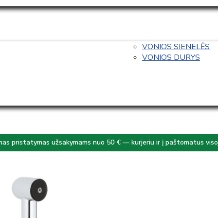
VONIOS SIENELĖS
VONIOS DURYS
s pristatymas užsakymams nuo 50 € — kurjeriu ir į paštomatus visoj