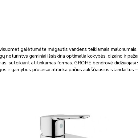
 visuomet galėtumėte mėgautis vandens teikiamais malonumais. S
 neturintys gaminiai išsiskiria optimalia kokybės, dizaino ir pa
iegimas, suteikiant atitinkamas formas. GROHE bendrovė didžiuojas
gos ir gamybos procesai atitinka pačius aukščiausius standartus – 