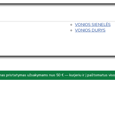
VONIOS SIENELĖS
VONIOS DURYS
s pristatymas užsakymams nuo 50 € — kurjeriu ir į paštomatus visoj