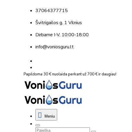
37064377715
Švitrigailos g. 1 Vilnius
Dirbame
I-V, 10:00-18:00
info@voniosguru.lt
Papildoma 30 € nuolaida perkant už 700 € ir daugiau!
Meniu