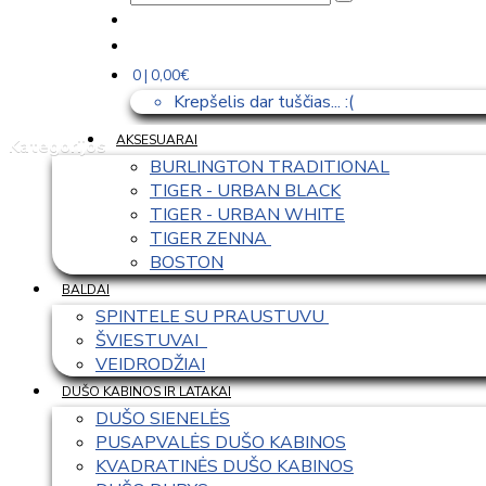
0 | 0,00€
Krepšelis dar tuščias... :(
AKSESUARAI
Kategorijos
BURLINGTON TRADITIONAL
TIGER - URBAN BLACK
TIGER - URBAN WHITE
TIGER ZENNA 
BOSTON
BALDAI
SPINTELE SU PRAUSTUVU 
ŠVIESTUVAI  
VEIDRODŽIAI
DUŠO KABINOS IR LATAKAI
DUŠO SIENELĖS
PUSAPVALĖS DUŠO KABINOS
KVADRATINĖS DUŠO KABINOS