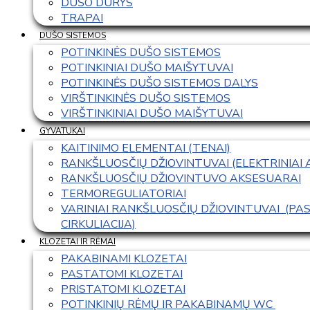
DUŠO DURYS
TRAPAI
DUŠO SISTEMOS
POTINKINĖS DUŠO SISTEMOS
POTINKINIAI DUŠO MAIŠYTUVAI
POTINKINĖS DUŠO SISTEMOS DALYS
VIRŠTINKINĖS DUŠO SISTEMOS
VIRŠTINKINIAI DUŠO MAIŠYTUVAI
GYVATUKAI
KAITINIMO ELEMENTAI (TENAI)
RANKŠLUOSČIŲ DŽIOVINTUVAI (ELEKTRINIAI
RANKŠLUOSČIŲ DŽIOVINTUVO AKSESUARAI
TERMOREGULIATORIAI
VARINIAI RANKŠLUOSČIŲ DŽIOVINTUVAI  (P
CIRKULIACIJA)
KLOZETAI IR RĖMAI
PAKABINAMI KLOZETAI
PASTATOMI KLOZETAI
PRISTATOMI KLOZETAI
POTINKINIŲ RĖMŲ IR PAKABINAMŲ WC 