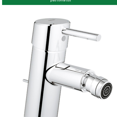
paštomatus