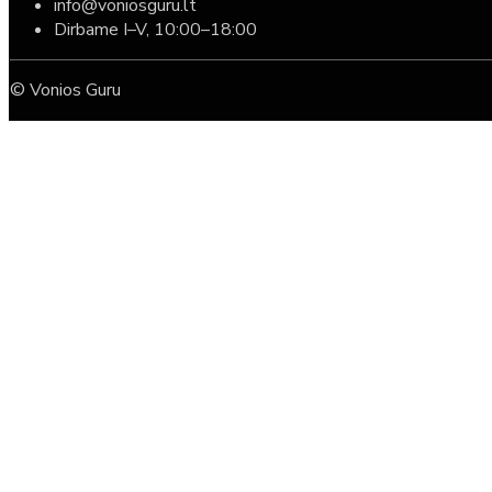
info@voniosguru.lt
Dirbame I–V, 10:00–18:00
© Vonios Guru