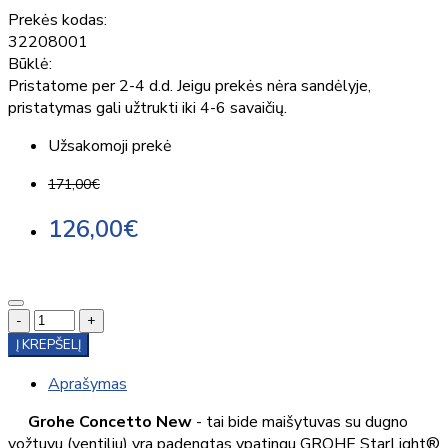
Prekės kodas:
32208001
Būklė:
Pristatome per 2-4 d.d. Jeigu prekės nėra sandėlyje,
pristatymas gali užtrukti iki 4-6 savaičių.
Užsakomoji prekė
171,00€
126,00€
-
+
Į KREPŠELĮ
Aprašymas
Grohe Concetto New
- tai bide maišytuvas su dugno
vožtuvu (ventiliu) yra padengtas ypatingu GROHE StarLight®