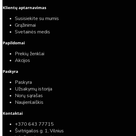
Klientų aptarnavimas
Susisiekite su mumis
Grąžinimai
Svetainės medis
Papildomai
Prekių ženklai
Akcijos
Paskyra
Paskyra
Užsakymų istorija
Norų sąrašas
Naujienlaiškis
Kontaktai
+370 643 77715
Švitrigailos g. 1, Vilnius