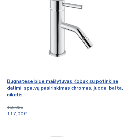
Bugnatese bide maišytuvas Kobuk su potinkine
dalimi, spalvų pasirinkimas chromas, juoda, balta,
nikelis
156,00€
117,00€