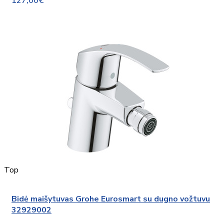
127,00€
Top
Bidė maišytuvas Grohe Eurosmart su dugno vožtuvu
32929002