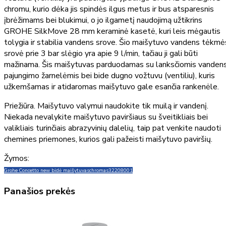
chromu, kurio dėka jis spindės ilgus metus ir bus atsparesnis
įbrėžimams bei blukimui, o jo ilgametį naudojimą užtikrins
GROHE SilkMove 28 mm keraminė kasetė, kuri leis mėgautis
tolygia ir stabilia vandens srove. Šio maišytuvo vandens tėkmė
srovė prie 3 bar slėgio yra apie 9 l/min, tačiau ji gali būti
mažinama. Šis maišytuvas parduodamas su lanksčiomis vanden
pajungimo žarnelėmis bei bide dugno vožtuvu (ventiliu), kuris
užkemšamas ir atidaromas maišytuvo gale esančia rankenėle.
Priežiūra. Maišytuvo valymui naudokite tik muilą ir vandenį.
Niekada nevalykite maišytuvo paviršiaus su šveitikliais bei
valikliais turinčiais abrazyvinių dalelių, taip pat venkite naudoti
chemines priemones, kurios gali pažeisti maišytuvo paviršių.
Žymos:
Grohe Concetto new bidė maišytuvas
chromas
32208001
Panašios prekės