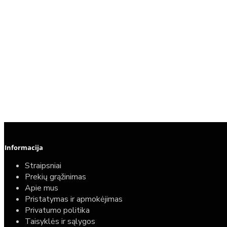
Informacija
Straipsniai
Prekių grąžinimas
Apie mus
Pristatymas ir apmokėjimas
Privatumo politika
Taisyklės ir sąlygos