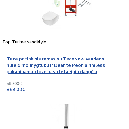
Top
Turime sandėlyje
Tece potinkinis rėmas su TeceNow vandens
nuleidimo mygtuku ir Deante Peonia rimless
pakabinamu klozetu su lėtaeigiu dangčiu
599,00€
359,00€