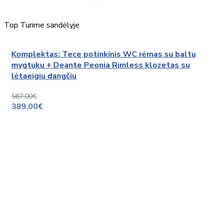
Top
Turime sandėlyje
Komplektas: Tece potinkinis WC rėmas su baltu
mygtuku + Deante Peonia Rimless klozetas su
lėtaeigiu dangčiu
587,00€
389,00€