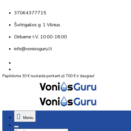
37064377715
Švitrigailos g. 1 Vilnius
Dirbame
I-V, 10:00-18:00
info@voniosguru.lt
Papildoma 30 € nuolaida perkant už 700 € ir daugiau!
Meniu