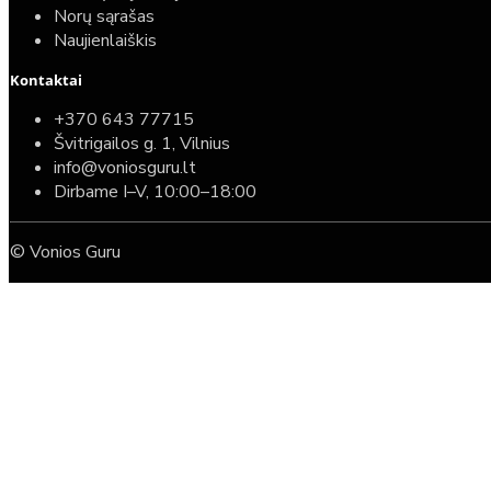
Norų sąrašas
Naujienlaiškis
Kontaktai
+370 643 77715
Švitrigailos g. 1, Vilnius
info@voniosguru.lt
Dirbame I–V, 10:00–18:00
© Vonios Guru