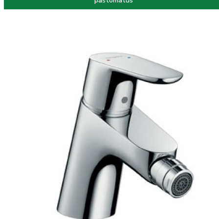
paštomatus