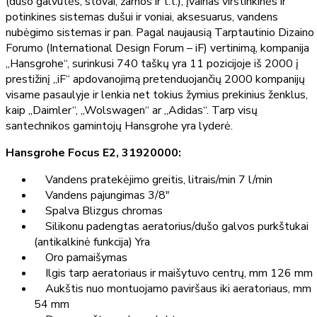
(dušo galvutės, stovai, žarnos ir t.t.), įvairias virštinkinės ir
potinkines sistemas dušui ir voniai, aksesuarus, vandens
nubėgimo sistemas ir pan. Pagal naujausią Tarptautinio Dizaino
Forumo (International Design Forum – iF) vertinimą, kompanija
„Hansgrohe“, surinkusi 740 taškų yra 11 pozicijoje iš 2000 į
prestižinį „iF“ apdovanojimą pretenduojančių 2000 kompanijų
visame pasaulyje ir lenkia net tokius žymius prekinius ženklus,
kaip „Daimler“, „Wolswagen“ ar „Adidas“. Tarp visų
santechnikos gamintojų Hansgrohe yra lyderė.
Hansgrohe Focus E2, 31920000:
Vandens pratekėjimo greitis, litrais/min 7 l/min
Vandens pajungimas 3/8"
Spalva Blizgus chromas
Silikonu padengtas aeratorius/dušo galvos purkštukai
(antikalkinė funkcija) Yra
Oro pamaišymas
Ilgis tarp aeratoriaus ir maišytuvo centrų, mm 126 mm
Aukštis nuo montuojamo paviršaus iki aeratoriaus, mm
54 mm