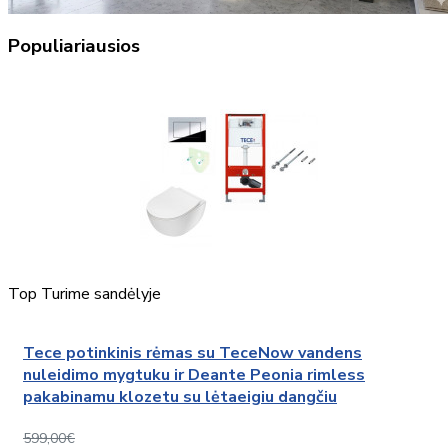
Populiariausios
Top
Turime sandėlyje
Tece potinkinis rėmas su TeceNow vandens
nuleidimo mygtuku ir Deante Peonia rimless
pakabinamu klozetu su lėtaeigiu dangčiu
599,00€