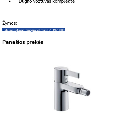
Dugno vožtuvas komplekte
Žymos:
Bidė maišytuvas
Hansgrohe
Focus E2
31920000
Panašios prekės