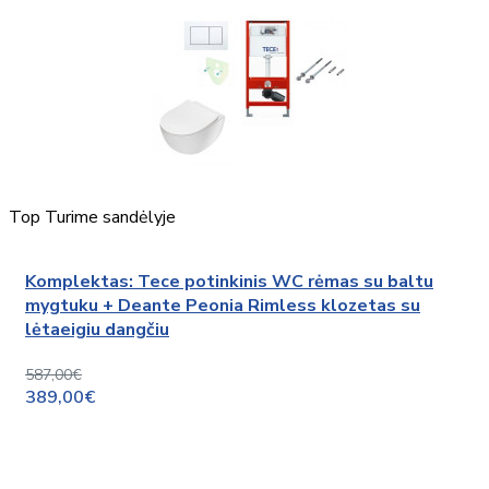
Top
Turime sandėlyje
Komplektas: Tece potinkinis WC rėmas su baltu
mygtuku + Deante Peonia Rimless klozetas su
lėtaeigiu dangčiu
587,00€
389,00€