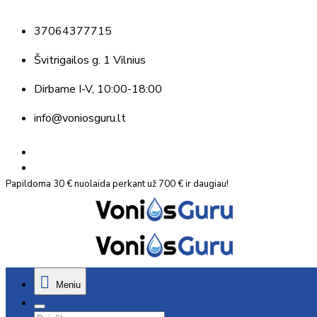
37064377715
Švitrigailos g. 1 Vilnius
Dirbame
I-V, 10:00-18:00
info@voniosguru.lt
Papildoma 30 € nuolaida perkant už 700 € ir daugiau!
Meniu