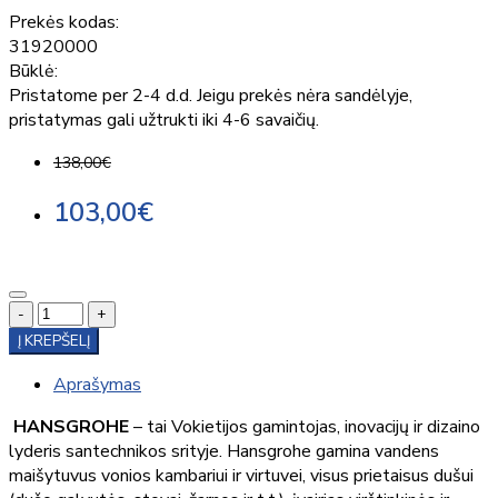
Prekės kodas:
31920000
Būklė:
Pristatome per 2-4 d.d. Jeigu prekės nėra sandėlyje,
pristatymas gali užtrukti iki 4-6 savaičių.
138,00€
103,00€
-
+
Į KREPŠELĮ
Aprašymas
HANSGROHE
– tai Vokietijos gamintojas, inovacijų ir dizaino
lyderis santechnikos srityje. Hansgrohe gamina vandens
maišytuvus vonios kambariui ir virtuvei, visus prietaisus dušui