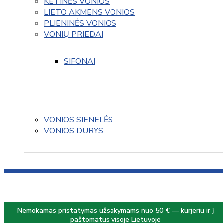
KETINĖS VONIOS
LIETO AKMENS VONIOS
PLIENINĖS VONIOS
VONIŲ PRIEDAI
SIFONAI
VONIOS SIENELĖS
VONIOS DURYS
Nemokamas pristatymas užsakymams nuo 50 € — kurjeriu ir į
paštomatus visoje Lietuvoje