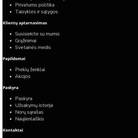
Privatumo politika
Taisyklės ir sąlygos
Elektrinio gyvatuko paruošimo paslauga
Klientų aptarnavimas
40,00€
Susisiekite su mumis
25,00€
Grąžinimai
Svetainės medis
Papildomai
Prekių ženklai
Akcijos
Paskyra
Paskyra
Užsakymų istorija
Norų sąrašas
Naujienlaiškis
Kontaktai
Top
Turime sandėlyje