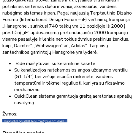
(dušo galvutės, stovai, žarnos ir t.t.), įvairias virštinkinės ir
potinkines sistemas dušui ir voniai, aksesuarus, vandens
nubėgimo sistemas ir pan. Pagal naujausią Tarptautinio Dizaino
Forumo (International Design Forum – iF) vertinimą, kompanija
„Hansgrohe“, surinkusi 740 taškų yra 11 pozicijoje iš 2000 į
prestižinį „iF“ apdovanojimą pretenduojančių 2000 kompanijų
visame pasaulyje ir lenkia net tokius žymius prekinius ženklus,
kaip „Daimler“, „Wolswagen“ ar „Adidas“. Tarp visų
santechnikos gamintojų Hansgrohe yra lyderė.
Bide maišytuvas, su keramikine kasete
Su kanalizacijos nutekamosios angos uždarymo ventiliu
(G1 1/4") bei viršuje esančia rankenėle, vandens
temperatūrai ir tėkmei reguliuoti, kuri yra su fiksavimo
mechanizmu.
QuickClean sistema garantuoja greitą aeratoriaus apnašų
nuvalymą.
Žymos:
Hansgrohe
Logis
100 bidė maišytuvas
71204000