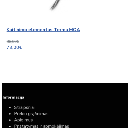
Kaitinimo elementas Terma MOA
98,00€
79,00€
Informacija
Straipsniai
Prekių grąžinimas
Apie mus
Pristatymas ir apmokėjimas