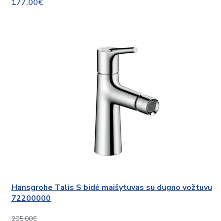
177,00€
Hansgrohe Talis S bidė maišytuvas su dugno vožtuvu
72200000
205,00€