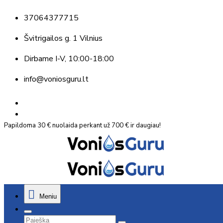
37064377715
Švitrigailos g. 1 Vilnius
Dirbame
I-V, 10:00-18:00
info@voniosguru.lt
Papildoma 30 € nuolaida perkant už 700 € ir daugiau!
Meniu