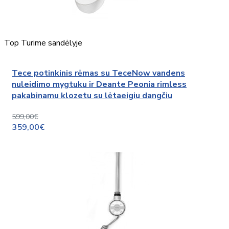
Top
Turime sandėlyje
Tece potinkinis rėmas su TeceNow vandens
nuleidimo mygtuku ir Deante Peonia rimless
pakabinamu klozetu su lėtaeigiu dangčiu
599,00€
359,00€