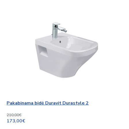
Pakabinama bidė Duravit Durastyle 2
210,00€
173,00€