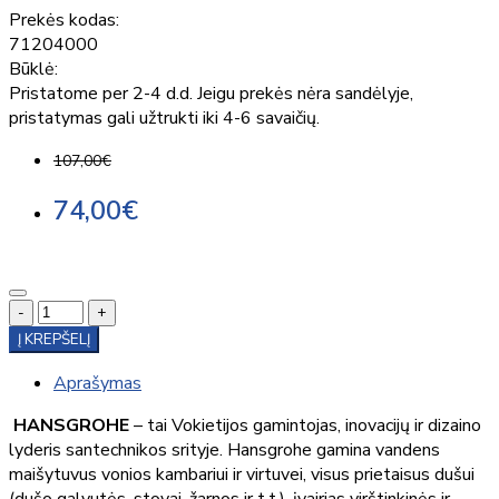
Prekės kodas:
71204000
Būklė:
Pristatome per 2-4 d.d. Jeigu prekės nėra sandėlyje,
pristatymas gali užtrukti iki 4-6 savaičių.
107,00€
74,00€
-
+
Į KREPŠELĮ
Aprašymas
HANSGROHE
– tai Vokietijos gamintojas, inovacijų ir dizaino
lyderis santechnikos srityje. Hansgrohe gamina vandens
maišytuvus vonios kambariui ir virtuvei, visus prietaisus dušui