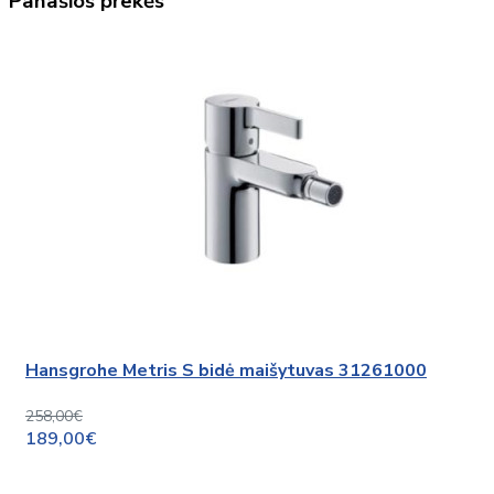
Panašios prekės
Hansgrohe Metris S bidė maišytuvas 31261000
258,00€
189,00€