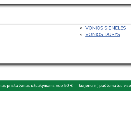
VONIOS SIENELĖS
VONIOS DURYS
s pristatymas užsakymams nuo 50 € — kurjeriu ir į paštomatus visoj