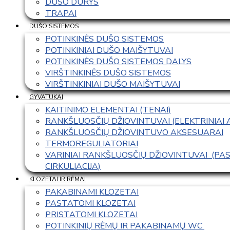
DUŠO DURYS
TRAPAI
DUŠO SISTEMOS
POTINKINĖS DUŠO SISTEMOS
POTINKINIAI DUŠO MAIŠYTUVAI
POTINKINĖS DUŠO SISTEMOS DALYS
VIRŠTINKINĖS DUŠO SISTEMOS
VIRŠTINKINIAI DUŠO MAIŠYTUVAI
GYVATUKAI
KAITINIMO ELEMENTAI (TENAI)
RANKŠLUOSČIŲ DŽIOVINTUVAI (ELEKTRINIAI
RANKŠLUOSČIŲ DŽIOVINTUVO AKSESUARAI
TERMOREGULIATORIAI
VARINIAI RANKŠLUOSČIŲ DŽIOVINTUVAI  (P
CIRKULIACIJA)
KLOZETAI IR RĖMAI
PAKABINAMI KLOZETAI
PASTATOMI KLOZETAI
PRISTATOMI KLOZETAI
POTINKINIŲ RĖMŲ IR PAKABINAMŲ WC 