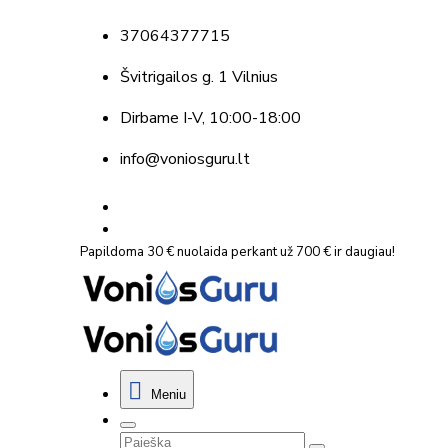
37064377715
Švitrigailos g. 1 Vilnius
Dirbame
I-V, 10:00-18:00
info@voniosguru.lt
Papildoma 30 € nuolaida perkant už 700 € ir daugiau!
Meniu