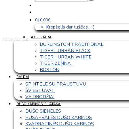
0 | 0,00€
Krepšelis dar tuščias... :(
AKSESUARAI
Kategorijos
BURLINGTON TRADITIONAL
TIGER - URBAN BLACK
TIGER - URBAN WHITE
TIGER ZENNA 
BOSTON
BALDAI
SPINTELE SU PRAUSTUVU 
ŠVIESTUVAI  
VEIDRODŽIAI
DUŠO KABINOS IR LATAKAI
DUŠO SIENELĖS
PUSAPVALĖS DUŠO KABINOS
KVADRATINĖS DUŠO KABINOS