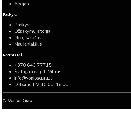
Akcijos
Paskyra
Paskyra
Užsakymų istorija
Norų sąrašas
Naujienlaiškis
Kontaktai
+370 643 77715
Švitrigailos g. 1, Vilnius
info@voniosguru.lt
Dirbame I–V, 10:00–18:00
© Vonios Guru