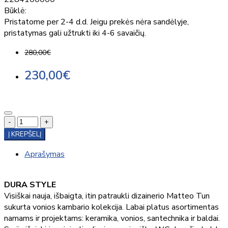
Būklė:
Pristatome per 2-4 d.d. Jeigu prekės nėra sandėlyje,
pristatymas gali užtrukti iki 4-6 savaičių.
280,00€
230,00€
-
+
Į KREPŠELĮ
Aprašymas
DURA STYLE
Visiškai nauja, išbaigta, itin patraukli dizainerio Matteo Tun
sukurta vonios kambario kolekcija. Labai platus asortimentas
namams ir projektams: keramika, vonios, santechnika ir baldai.