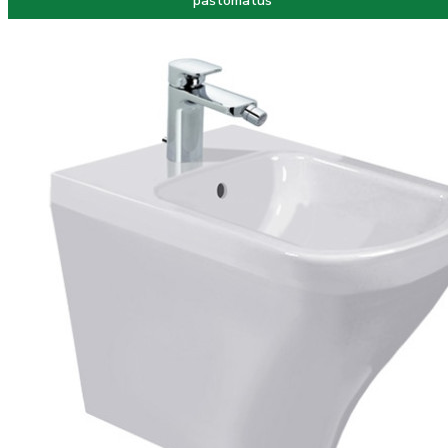
paštomatus