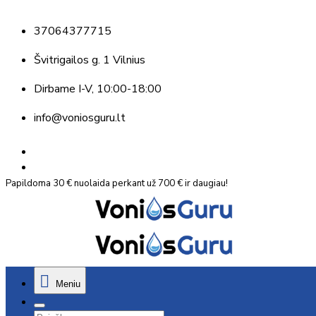
37064377715
Švitrigailos g. 1 Vilnius
Dirbame
I-V, 10:00-18:00
info@voniosguru.lt
Papildoma 30 € nuolaida perkant už 700 € ir daugiau!
Meniu