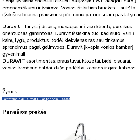
Serija išsiskiria originaliu dizainu, naujovišku WC dangčiu, baldų
ergonomiškumu ir įvairove. Vonios išskirtinis bruožas - aukšta
išsikišusi briauna prausimosi priemoniu patogesniam pastatymui
Duravit
- tai yra į dizainą, inovacijas ir į visų klientų poreikius
orientuotas gamintojas. Duravit išsiskiria tuo, kad siūlo įvairių
kainų lygių produktus, todėl kiekvienas ras sau tinkamus
sprendimus pagal galimybes. Duravit įkvepia vonios kambarį
gyvenimui!
DURAVIT
asortimentas: praustuvai, klozetai, bidė, pisuarai,
vonios kambario baldai, dušo padėklai, kabinos ir garo kabinos,
Žymos:
Pastatoma bidė Duravit DuraStyle
2284100000
Panašios prekės