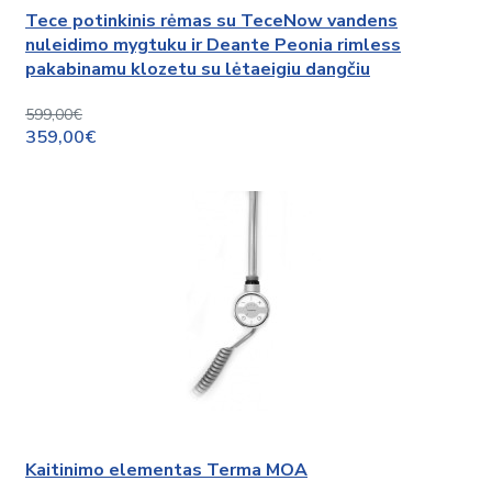
Tece potinkinis rėmas su TeceNow vandens
nuleidimo mygtuku ir Deante Peonia rimless
pakabinamu klozetu su lėtaeigiu dangčiu
599,00€
359,00€
Kaitinimo elementas Terma MOA