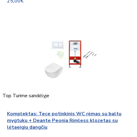
25,00€
Top
Turime sandėlyje
Komplektas: Tece potinkinis WC rėmas su baltu
mygtuku + Deante Peonia Rimless klozetas su
lėtaeigiu dangčiu