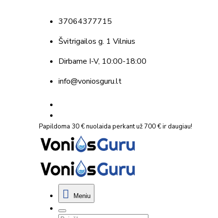
37064377715
Švitrigailos g. 1 Vilnius
Dirbame
I-V, 10:00-18:00
info@voniosguru.lt
Papildoma 30 € nuolaida perkant už 700 € ir daugiau!
Meniu