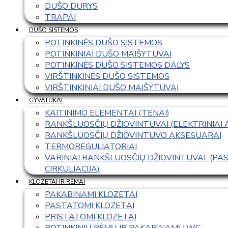
DUŠO DURYS
TRAPAI
DUŠO SISTEMOS
POTINKINĖS DUŠO SISTEMOS
POTINKINIAI DUŠO MAIŠYTUVAI
POTINKINĖS DUŠO SISTEMOS DALYS
VIRŠTINKINĖS DUŠO SISTEMOS
VIRŠTINKINIAI DUŠO MAIŠYTUVAI
GYVATUKAI
KAITINIMO ELEMENTAI (TENAI)
RANKŠLUOSČIŲ DŽIOVINTUVAI (ELEKTRINIAI
RANKŠLUOSČIŲ DŽIOVINTUVO AKSESUARAI
TERMOREGULIATORIAI
VARINIAI RANKŠLUOSČIŲ DŽIOVINTUVAI  (P
CIRKULIACIJA)
KLOZETAI IR RĖMAI
PAKABINAMI KLOZETAI
PASTATOMI KLOZETAI
PRISTATOMI KLOZETAI
POTINKINIŲ RĖMŲ IR PAKABINAMŲ WC 