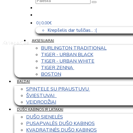
0 | 0,00€
Krepšelis dar tuščias... :(
AKSESUARAI
Kategorijos
BURLINGTON TRADITIONAL
TIGER - URBAN BLACK
TIGER - URBAN WHITE
TIGER ZENNA 
BOSTON
BALDAI
SPINTELE SU PRAUSTUVU 
ŠVIESTUVAI  
VEIDRODŽIAI
DUŠO KABINOS IR LATAKAI
DUŠO SIENELĖS
PUSAPVALĖS DUŠO KABINOS
KVADRATINĖS DUŠO KABINOS