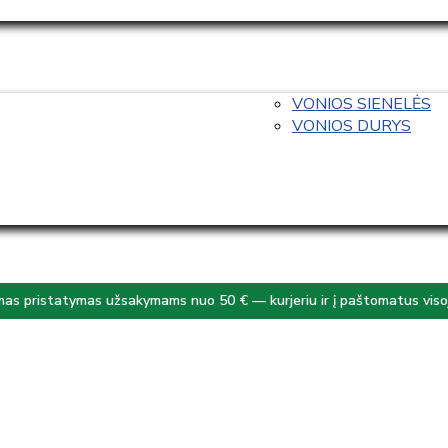
VONIOS SIENELĖS
VONIOS DURYS
s pristatymas užsakymams nuo 50 € — kurjeriu ir į paštomatus visoj