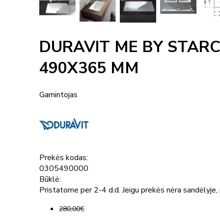
DURAVIT ME BY STAR
490X365 MM
Gamintojas
Prekės kodas:
0305490000
Būklė:
Pristatome per 2-4 d.d. Jeigu prekės nėra sandėlyje, p
280,00€