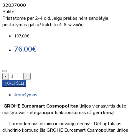
32837000
Būklė:
Pristatome per 2-4 d.d. Jeigu prekės nėra sandėlyje,
pristatymas gali užtrukti iki 4-6 savaičių.
107,00€
76,00€
-
+
Į KREPŠELĮ
Aprašymas
GROHE Eurosmart Cosmopolitan
linijos vienasvirtis dušo
maišytuvas - elegancija ir funkcionalumas už gerą kainą!
Tai modernaus dizaino ir inovacijų derinys! Dėl aptakaus
cilindrinio korpuso šis GROHE Eurosmart Cosmopolitan linijos