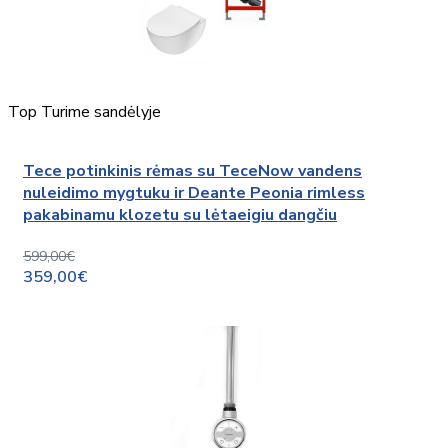
Top
Turime sandėlyje
Tece potinkinis rėmas su TeceNow vandens
nuleidimo mygtuku ir Deante Peonia rimless
pakabinamu klozetu su lėtaeigiu dangčiu
599,00€
359,00€