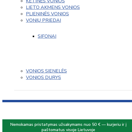
KETINĖS VONIOS
LIETO AKMENS VONIOS
PLIENINĖS VONIOS
VONIŲ PRIEDAI
SIFONAI
VONIOS SIENELĖS
VONIOS DURYS
Nemokamas pristatymas užsakymams nuo 50 € — kurjeriu ir į
paštomatus visoje Lietuvoje