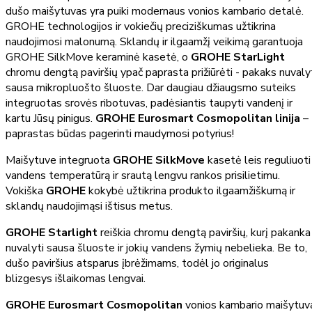
dušo maišytuvas yra puiki modernaus vonios kambario detalė.
GROHE technologijos ir vokiečių preciziškumas užtikrina
naudojimosi malonumą. Sklandų ir ilgaamžį veikimą garantuoja
GROHE SilkMove keraminė kasetė, o
GROHE StarLight
chromu dengtą paviršių ypač paprasta prižiūrėti - pakaks nuvaly
sausa mikropluošto šluoste. Dar daugiau džiaugsmo suteiks
integruotas srovės ribotuvas, padėsiantis taupyti vandenį ir
kartu Jūsų pinigus.
GROHE Eurosmart Cosmopolitan linija
–
paprastas būdas pagerinti maudymosi potyrius!
Maišytuve integruota
GROHE SilkMove
kasetė leis reguliuoti
vandens temperatūrą ir srautą lengvu rankos prisilietimu.
Vokiška
GROHE
kokybė užtikrina produkto ilgaamžiškumą ir
sklandų naudojimąsi ištisus metus.
GROHE Starlight
reiškia chromu dengtą paviršių, kurį pakanka
nuvalyti sausa šluoste ir jokių vandens žymių nebelieka. Be to,
dušo paviršius atsparus įbrėžimams, todėl jo originalus
blizgesys išlaikomas lengvai.
GROHE Eurosmart Cosmopolitan
vonios kambario maišytuv