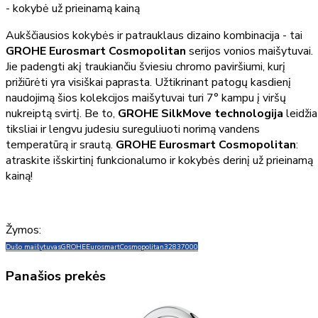
- kokybė už prieinamą kainą
Aukščiausios kokybės ir patrauklaus dizaino kombinacija - tai
GROHE Eurosmart Cosmopolitan
serijos vonios maišytuvai.
Jie padengti akį traukiančiu šviesiu chromo paviršiumi, kurį
prižiūrėti yra visiškai paprasta. Užtikrinant patogų kasdienį
naudojimą šios kolekcijos maišytuvai turi 7° kampu į viršų
nukreiptą svirtį. Be to,
GROHE SilkMove technologija
leidžia
tiksliai ir lengvu judesiu sureguliuoti norimą vandens
temperatūrą ir srautą.
GROHE Eurosmart Cosmopolitan
:
atraskite išskirtinį funkcionalumo ir kokybės derinį už prieinamą
kainą!
Žymos:
Dušo maišytuvas
GROHE
Eurosmart
Cosmopolitan
32837000
Panašios prekės