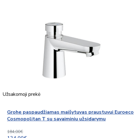
Užsakomoji prekė
Grohe paspaudžiamas maišytuvas praustuvui Euroeco
Cosmopolitan T su savaiminiu užsidarymu
184,00€