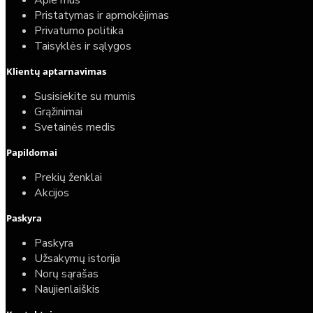
Apie mus
Pristatymas ir apmokėjimas
Privatumo politika
Taisyklės ir sąlygos
Elektrinio gyvatuko paruošimo paslauga
Klientų aptarnavimas
40,00€
Susisiekite su mumis
25,00€
Grąžinimai
Svetainės medis
Papildomai
Prekių ženklai
Akcijos
Paskyra
Paskyra
Užsakymų istorija
Norų sąrašas
Naujienlaiškis