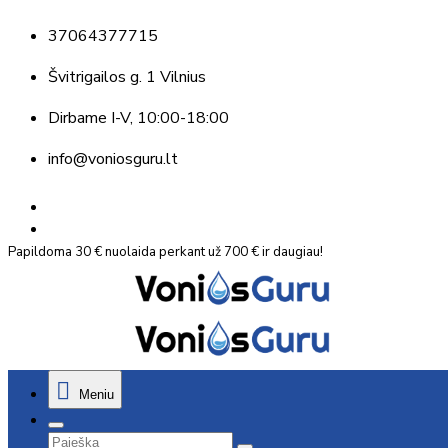
37064377715
Švitrigailos g. 1 Vilnius
Dirbame
I-V, 10:00-18:00
info@voniosguru.lt
Papildoma 30 € nuolaida perkant už 700 € ir daugiau!
Meniu