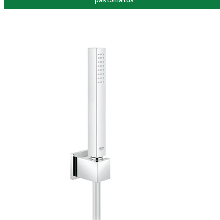
paštomatus