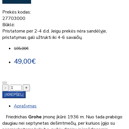
Prekės kodas:
27703000
Būklė:
Pristatome per 2-4 d.d. Jeigu prekės nėra sandėlyje,
pristatymas gali užtrukti iki 4-6 savaičių.
105,00€
49,00€
-
+
Į KREPŠELĮ
Aprašymas
Friedrichas
Grohe
įmonę įkūrė 1936 m. Nuo tada prabėgo
daugiau nei septynetas dešimtmečių, per kuriuos įgijo su