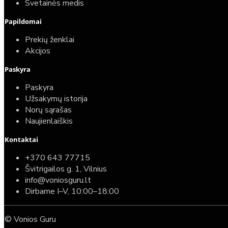
Svetainės medis
Papildomai
Prekių ženklai
Akcijos
Paskyra
Paskyra
Užsakymų istorija
Norų sąrašas
Naujienlaiškis
Kontaktai
+370 643 77715
Švitrigailos g. 1, Vilnius
info@voniosguru.lt
Dirbame I–V, 10:00–18:00
© Vonios Guru