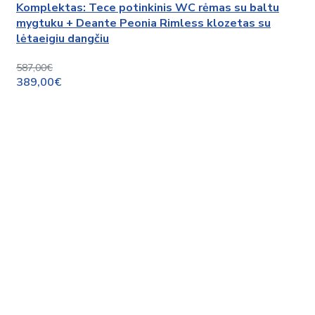
Komplektas: Tece potinkinis WC rėmas su baltu
mygtuku + Deante Peonia Rimless klozetas su
lėtaeigiu dangčiu
587,00€
389,00€