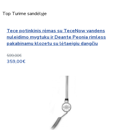
Top
Turime sandėlyje
Tece potinkinis rėmas su TeceNow vandens
nuleidimo mygtuku ir Deante Peonia rimless
pakabinamu klozetu su lėtaeigiu dangčiu
599,00€
359,00€