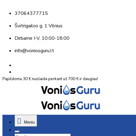
37064377715
Švitrigailos g. 1 Vilnius
Dirbame
I-V, 10:00-18:00
info@voniosguru.lt
Papildoma 30 € nuolaida perkant už 700 € ir daugiau!
Meniu