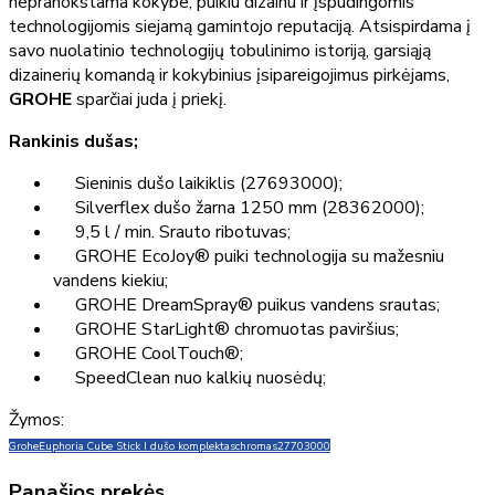
nepranokstama kokybe, puikiu dizainu ir įspūdingomis
technologijomis siejamą gamintojo reputaciją. Atsispirdama į
savo nuolatinio technologijų tobulinimo istoriją, garsiąją
dizainerių komandą ir kokybinius įsipareigojimus pirkėjams,
GROHE
sparčiai juda į priekį.
Rankinis dušas;
Sieninis dušo laikiklis (27693000);
Silverflex dušo žarna 1250 mm (28362000);
9,5 l / min. Srauto ribotuvas;
GROHE EcoJoy® puiki technologija su mažesniu
vandens kiekiu;
GROHE DreamSpray® puikus vandens srautas;
GROHE StarLight® chromuotas paviršius;
GROHE CoolTouch®;
SpeedClean nuo kalkių nuosėdų;
Žymos:
Grohe
Euphoria Cube Stick I dušo komplektas
chromas
27703000
Panašios prekės