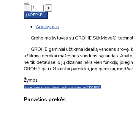
-
+
Į KREPŠELĮ
Aprašymas
Grohe maišytuvas su GROHE SilkMove® technologija, ku
GROHE gaminiai užtikrina idealią vandens srovę, k
užtikrina gerokai mažesnes vandens sąnaudas. Analogų
ne tik detalėse, o jų dizainas nėra vien funkcijų įd
GROHE gali užtikrintai pareikšti, jog gaminiai, medžia
Žymos:
Grohe
Essence L
praustuvo maišytuvas
chromas
23541001
Panašios prekės