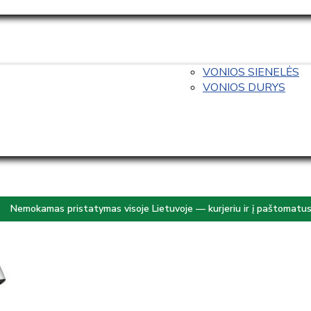
VONIOS SIENELĖS
VONIOS DURYS
Nemokamas pristatymas visoje Lietuvoje — kurjeriu ir į paštomatu