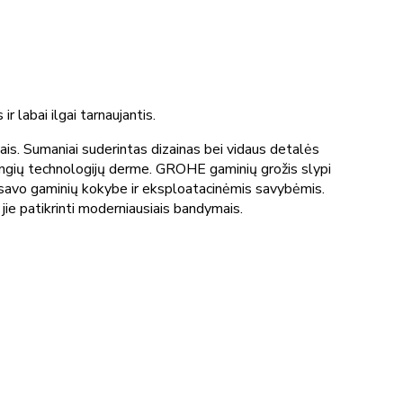
labai ilgai tarnaujantis.
. Sumaniai suderintas dizainas bei vidaus detalės
žangių technologijų derme. GROHE gaminių grožis slypi
i savo gaminių kokybe ir eksploatacinėmis savybėmis.
jie patikrinti moderniausiais bandymais.