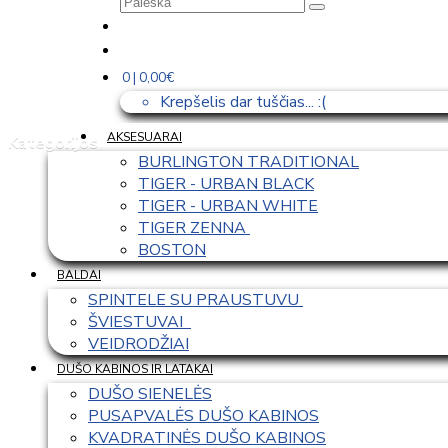
0 | 0,00€
Krepšelis dar tuščias... :(
AKSESUARAI
Kategorijos
BURLINGTON TRADITIONAL
TIGER - URBAN BLACK
TIGER - URBAN WHITE
TIGER ZENNA 
BOSTON
BALDAI
SPINTELE SU PRAUSTUVU 
ŠVIESTUVAI  
VEIDRODŽIAI
DUŠO KABINOS IR LATAKAI
DUŠO SIENELĖS
PUSAPVALĖS DUŠO KABINOS
KVADRATINĖS DUŠO KABINOS