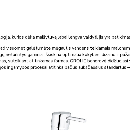
rios dėka maišytuvą labai lengva valdyti, jis yra patikimas ir 
ad visuomet galėtumėte mėgautis vandens teikiamais malonumais
 neturintys gaminiai išsiskiria optimalia kokybės, dizaino ir pa
iegimas, suteikiant atitinkamas formas. GROHE bendrovė didžiuojas
gos ir gamybos procesai atitinka pačius aukščiausius standartus – 