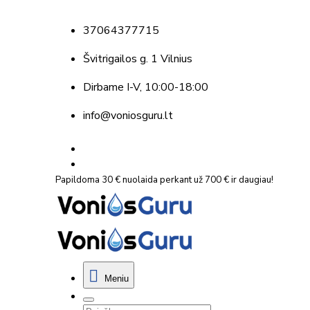
37064377715
Švitrigailos g. 1 Vilnius
Dirbame
I-V, 10:00-18:00
info@voniosguru.lt
Papildoma 30 € nuolaida perkant už 700 € ir daugiau!
Meniu