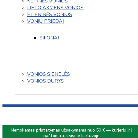
KETINĖS VONIOS
LIETO AKMENS VONIOS
PLIENINĖS VONIOS
VONIŲ PRIEDAI
SIFONAI
VONIOS SIENELĖS
VONIOS DURYS
Nemokamas pristatymas užsakymams nuo 50 € — kurjeriu ir į
paštomatus visoje Lietuvoje