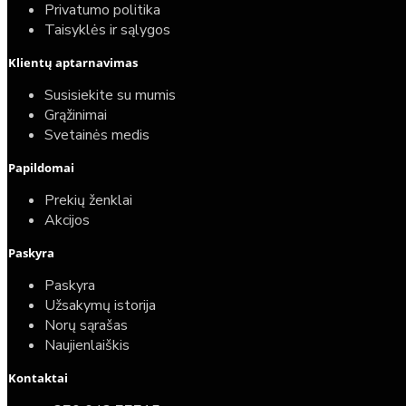
Privatumo politika
Taisyklės ir sąlygos
Elektrinio gyvatuko paruošimo paslauga
Klientų aptarnavimas
40,00€
Susisiekite su mumis
25,00€
Grąžinimai
Svetainės medis
Papildomai
Prekių ženklai
Akcijos
Paskyra
Paskyra
Užsakymų istorija
Norų sąrašas
Naujienlaiškis
Kontaktai
Top
Turime sandėlyje