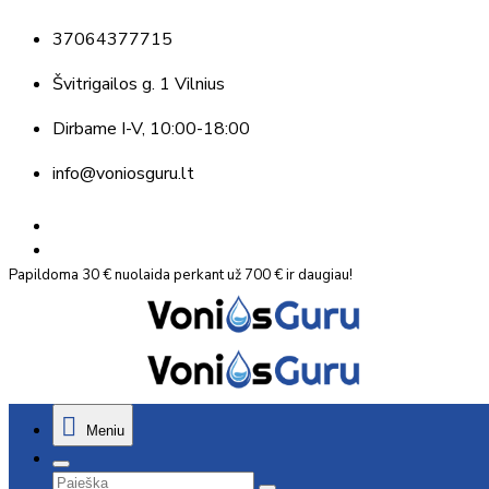
37064377715
Švitrigailos g. 1 Vilnius
Dirbame
I-V, 10:00-18:00
info@voniosguru.lt
Papildoma 30 € nuolaida perkant už 700 € ir daugiau!
Meniu