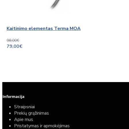
Kaitinimo elementas Terma MOA
98,00€
79,00€
Informacija
Straipsniai
Prekių grąžinimas
Apie mus
Pristatymas ir apmokėjimas