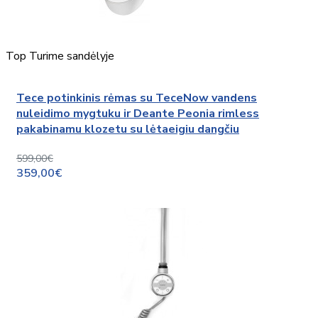
Top
Turime sandėlyje
Tece potinkinis rėmas su TeceNow vandens
nuleidimo mygtuku ir Deante Peonia rimless
pakabinamu klozetu su lėtaeigiu dangčiu
599,00€
359,00€