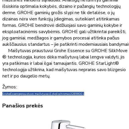
mažesnes vandens sąnaudas. Analogų neturintys gaminiai
išsiskiria optimalia kokybės, dizaino ir pažangių technologijų
derme. GROHE gaminių grožis slypi ne tik detalėse, o jų
dizainas nėra vien funkcijų įdiegimas, suteikiant atitinkamas
formas. GROHE bendrovė didžiuojasi savo gaminių kokybe ir
eksploatacinėmis savybėmis. GROHE gali užtikrintai pareikšti,
jog gaminiai, medžiagos ir gamybos procesai atitinka pačius
aukščiausius standartus – jie patikrinti moderniausiais bandymai
Maišytuvas praustuvui Grohe Essence su GROHE SilkMove
® technologija, kurios dėka maišytuvą labai lengva valdyti, jis
yra patikimas ir labai ilgai tarnaujantis. GROHE StarLight®
technologija užtikrina, kad maišytuvas nepraras savo blizgesio
net ir po daugelio metų.
Žymos:
Grohe
Essence
praustuvo maišytuvas
S dydis
chromas
32898001
Panašios prekės