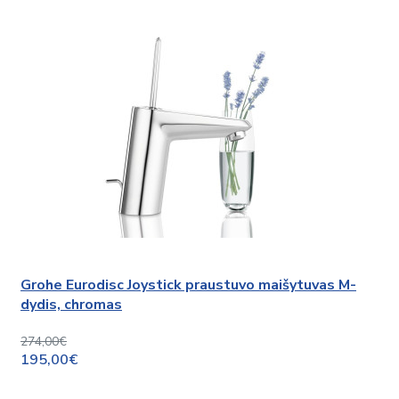
Grohe Eurodisc Joystick praustuvo maišytuvas M-
dydis, chromas
274,00€
195,00€