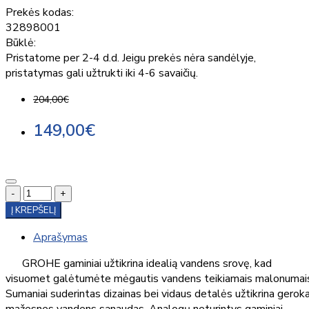
Prekės kodas:
32898001
Būklė:
Pristatome per 2-4 d.d. Jeigu prekės nėra sandėlyje,
pristatymas gali užtrukti iki 4-6 savaičių.
204,00€
149,00€
-
+
Į KREPŠELĮ
Aprašymas
GROHE gaminiai užtikrina idealią vandens srovę, kad
visuomet galėtumėte mėgautis vandens teikiamais malonumai
Sumaniai suderintas dizainas bei vidaus detalės užtikrina geroka